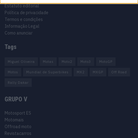
Estatuto editorial
Política de privacidade
Termos e condições
Informação Legal
Como anunciar
Tags
Miguel Oliveira
Motas
Moto2
Moto3
MotoGP
Motos
Mundial de Superbikes
MX2
MXGP
Off Road
Rally Dakar
GRUPO V
Motosport ES
Motomais
Offroad moto
Revistacarros