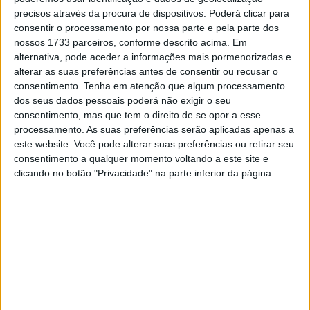
“Como viram, tive bastante dificuldade no início da
precisos através da procura de dispositivos. Poderá clicar para
sessão de treinos. Ainda não entendo por que isso
consentir o processamento por nossa parte e pela parte dos
aconteceu, mas acho que foram os pneus, senti que
nossos 1733 parceiros, conforme descrito acima. Em
corria o risco de cair em todos as curvas. Tentei manter a
alternativa, pode aceder a informações mais pormenorizadas e
alterar as suas preferências antes de consentir ou recusar o
calma, mas não foi fácil. Mas depois percebi que algo
consentimento.
Tenha em atenção que algum processamento
estava errado e com o pneu normal fui rápido. Não foi
dos seus dados pessoais poderá não exigir o seu
fácil, mas estou feliz por estar no Q2.”
consentimento, mas que tem o direito de se opor a esse
processamento. As suas preferências serão aplicadas apenas a
“Em termos de aderência, senti-me muito bem à noite e
este website. Você pode alterar suas preferências ou retirar seu
voltei a ser rápido nas duas últimas voltas. Mas é
consentimento a qualquer momento voltando a este site e
clicando no botão "Privacidade" na parte inferior da página.
bastante complicado passar de 1:56 várias vezes e
depois fazer uma volta de 1:53 minutos. Não tinha
referências, não tinha falas… Foi mentalmente exigente
entender como chegar ao limite em dois rounds. Ainda
não estava no limite em sétimo, mas estava bem perto.
Isso dá-me confiança. Acho que lidei com a situação de
uma forma muito madura para não cometer erros e
conseguir uma volta rápida.”
Concluiu o espanhol da