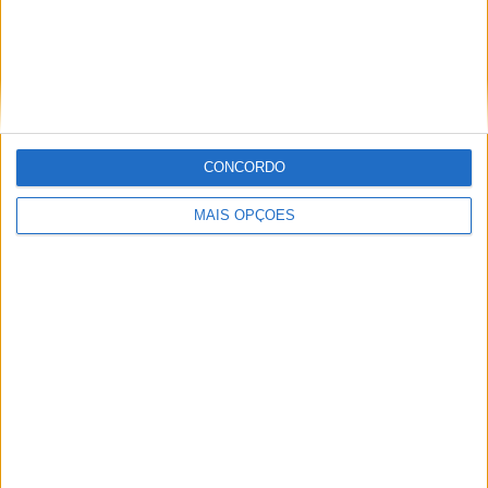
MotoGP: Moto3,David Almansa vence em
Silverstone após corrida repleta de
emoções
POR
MIGUEL FRAGOSO
9 AGOSTO, 2026
CONCORDO
MAIS OPÇÕES
MotoGP: ‘Hat-trick’ Aprilia em Silverstone! Primeiras
impressões de Raúl, Martín e Bezzecchi