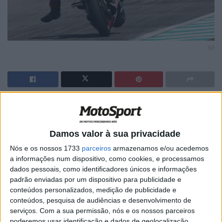
50
🔊 Ouvir artigo
Jorge Martin começou o GP do Catar com o melhor
Damos valor à sua privacidade
tempo no T1 , mas no treino de uma hora da noite de
Nós e os nossos 1733
parceiros
armazenamos e/ou acedemos
sexta-feira o madrileno foi às cordas. A 25 minutos do
a informações num dispositivo, como cookies, e processamos
final ‘Martinator’ estava na 22ª e última posição, a 3,387
dados pessoais, como identificadores únicos e informações
segundos do líder, e somente nos derradeiros ataques
padrão enviadas por um dispositivo para publicidade e
conteúdos personalizados, medição de publicidade e
aos tempos ascendeu ao Top 10.
conteúdos, pesquisa de audiências e desenvolvimento de
serviços.
Com a sua permissão, nós e os nossos parceiros
“Foi um dia difícil”
, admitiu o madrileno de 25 anos.
poderemos usar identificação e dados de geolocalização