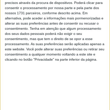
anos tem competido no Mundial de Superbikes, categoria
precisos através da procura de dispositivos. Poderá clicar para
consentir o processamento por nossa parte e pela parte dos
onde já venceu uma corrida, isto depois de anteriormente
nossos 1731 parceiros, conforme descrito acima. Em
já ter passado pelo Mundial de Moto2. O piloto espanhol
alternativa, pode aceder a informações mais pormenorizadas e
tem assim a oportunidade de uma vida ao substituir o
alterar as suas preferências antes de consentir ou recusar o
lesionado e compatriota Tito Rabat, que continua a
consentimento.
Tenha em atenção que algum processamento
recuperar das fraturas sofridas na perna direita durante
dos seus dados pessoais poderá não exigir o seu
consentimento, mas que tem o direito de se opor a esse
o GP da Grã-Bretanha.
processamento. As suas preferências serão aplicadas apenas a
este website. Você pode alterar suas preferências ou retirar seu
“É sempre um desafio estar aos comandos de um
consentimento a qualquer momento voltando a este site e
protótipo de MotoGP pela primeira vez. Será uma
clicando no botão "Privacidade" na parte inferior da página.
experiência única e que um dia mais tarde contarei aos
meus netos. Sei que o campeonato tem um nível muito
elevado e que durante um fim de semana de corridas é
muito complicado assimilar tudo o que é preciso para ser
veloz, mas vou tentar aprender o máximo para
aproveitar, da melhor forma, esta experiência. Conheço
bem a equipa e vou abordar o evento com uma atitude
positiva. Quero também agradecer à MV Agusta, minha