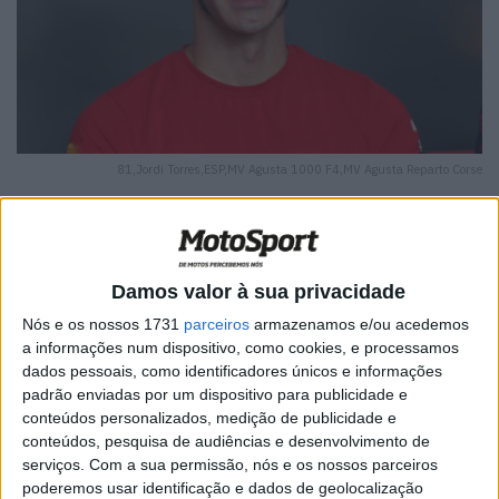
81,Jordi Torres,ESP,MV Agusta 1000 F4,MV Agusta Reparto Corse
Damos valor à sua privacidade
🔊 Ouvir artigo
Nós e os nossos 1731
parceiros
armazenamos e/ou acedemos
Depois do desconhecido
Christophe Ponsson
em Misano,
a informações num dispositivo, como cookies, e processamos
dados pessoais, como identificadores únicos e informações
a Avintia Racing prepara-se agora para estrear um novo
padrão enviadas por um dispositivo para publicidade e
piloto em MotoGP, aquando da realização no próximo fim
conteúdos personalizados, medição de publicidade e
de semana do Grande Prémio de Aragão.
conteúdos, pesquisa de audiências e desenvolvimento de
serviços.
Com a sua permissão, nós e os nossos parceiros
Falamos de Jordi Torres, piloto que nos últimos quatro
poderemos usar identificação e dados de geolocalização