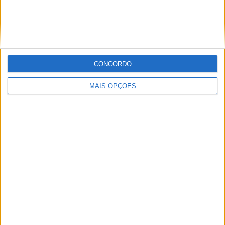
MotoGP: Bagnaia acredita numa segunda
metade da época mais equilibrada
POR
MIGUEL FRAGOSO
5 AGOSTO, 2026
CONCORDO
MAIS OPÇÕES
MotoGP: Bulega intensifica desenvolvimento da
Ducati 850 e já soma dez dias de testes
POR
MIGUEL FRAGOSO
5 AGOSTO, 2026