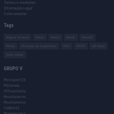
Termos e condições
Informação Legal
Como anunciar
Tags
Miguel Oliveira
Motas
Moto2
Moto3
MotoGP
Motos
Mundial de Superbikes
MX2
MXGP
Off Road
Rally Dakar
GRUPO V
Motosport ES
Motomais
Offroad moto
Revistacarros
Revistamotos
Calibre12
Mundonautico