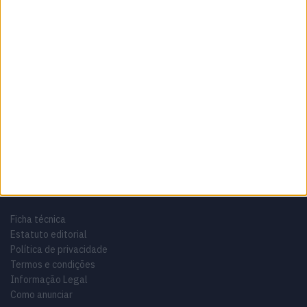
Sobre
Especialistas em Motos, MotoGP, MXGP, Enduro, SuperBikes,
Motocross, Trial
Informação importante
Ficha técnica
Estatuto editorial
Política de privacidade
Termos e condições
Informação Legal
Como anunciar