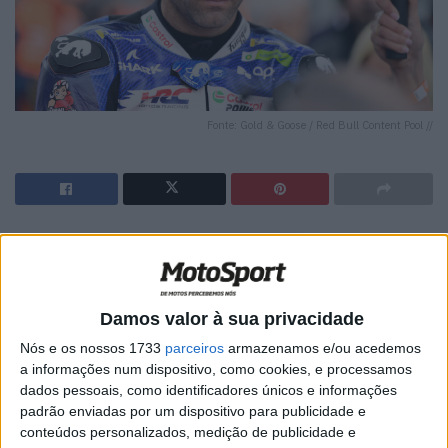
Fonte: Gold & Goose / Red Bull Content Pool //
🔊 Ouvir artigo
Johann Zarco, da LCR Honda, acredita que a queda
sofrida no FP2 acabou por “afetar a sua confiança” no
Damos valor à sua privacidade
Grande Prémio de França de MotoGP, depois de uma
Nós e os nossos 1733
parceiros
armazenamos e/ou acedemos
corrida difícil em Le Mans que terminou apenas no 11.º
a informações num dispositivo, como cookies, e processamos
lugar.
dados pessoais, como identificadores únicos e informações
padrão enviadas por um dispositivo para publicidade e
O francês regressava ao circuito onde, há precisamente
conteúdos personalizados, medição de publicidade e