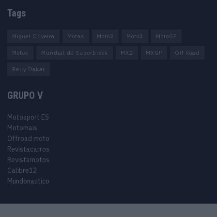
Tags
Miguel Oliveira
Motas
Moto2
Moto3
MotoGP
Motos
Mundial de Superbikes
MX2
MXGP
Off Road
Rally Dakar
GRUPO V
Motosport ES
Motomais
Offroad moto
Revistacarros
Revistamotos
Calibre12
Mundonautico