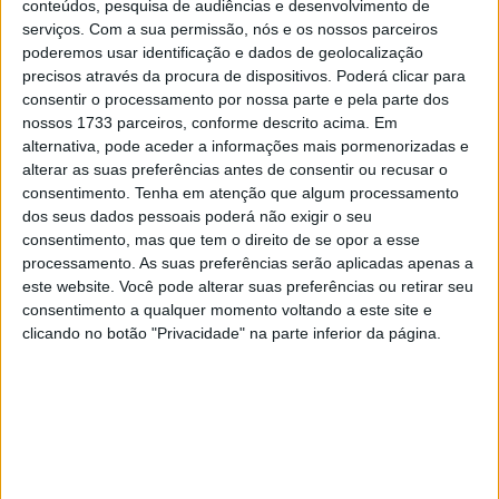
conteúdos, pesquisa de audiências e desenvolvimento de
um ano, conquistou uma vitória memorável à chuva, com
serviços.
Com a sua permissão, nós e os nossos parceiros
as previsões meteorológicas incertas a levantarem
poderemos usar identificação e dados de geolocalização
dúvidas sobre a possibilidade de repetir o feito.
precisos através da procura de dispositivos. Poderá clicar para
consentir o processamento por nossa parte e pela parte dos
Depois de liderar os tempos na sexta-feira, o fim de
nossos 1733 parceiros, conforme descrito acima. Em
semana de Johann Zarco começou a complicar-se com
alternativa, pode aceder a informações mais pormenorizadas e
alterar as suas preferências antes de consentir ou recusar o
uma queda no FP2. A partir daí, qualificou-se apenas na
consentimento.
Tenha em atenção que algum processamento
11.ª posição e terminou o Grande Prémio seco
dos seus dados pessoais poderá não exigir o seu
exatamente no mesmo lugar.
consentimento, mas que tem o direito de se opor a esse
processamento. As suas preferências serão aplicadas apenas a
Artigos relacionados
este website. Você pode alterar suas preferências ou retirar seu
consentimento a qualquer momento voltando a este site e
clicando no botão "Privacidade" na parte inferior da página.
MotoGP: Moto3,David Almansa vence em
Silverstone após corrida repleta de
emoções
9 AGOSTO, 2026
MotoGP: ‘Hat-trick’ Aprilia em Silverstone!
Primeiras impressões de Raúl, Martín e
Bezzecchi