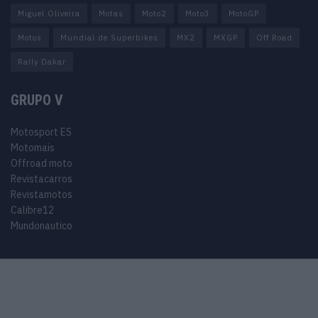
Miguel Oliveira
Motas
Moto2
Moto3
MotoGP
Motos
Mundial de Superbikes
MX2
MXGP
Off Road
Rally Dakar
GRUPO V
Motosport ES
Motomais
Offroad moto
Revistacarros
Revistamotos
Calibre12
Mundonautico
© 2024 Motosport copyright