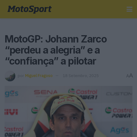
MotoGP: Johann Zarco
“perdeu a alegria” e a
“confiança” a pilotar
A
por
Miguel Fragoso
18 Setembro, 2025
A