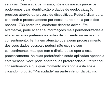
serviços.
Com a sua permissão, nós e os nossos parceiros
Antes da corrida em casa dos pilotos da Honda em
poderemos usar identificação e dados de geolocalização
Motegi, a situação mudou. Johann Zarco perdeu cinco
precisos através da procura de dispositivos. Poderá clicar para
consentir o processamento por nossa parte e pela parte dos
posições na tabela do campeonato do mundo após
nossos 1733 parceiros, conforme descrito acima. Em
várias desistências. Apenas duas posições atrás do
alternativa, pode aceder a informações mais pormenorizadas e
francês, que ocupa o 10.º lugar, Luca Marini tem vindo a
alterar as suas preferências antes de consentir ou recusar o
melhorar de corrida para corrida. Após o regresso de uma
consentimento.
Tenha em atenção que algum processamento
dos seus dados pessoais poderá não exigir o seu
pausa por lesão e com um novo contrato para 2026 no
consentimento, mas que tem o direito de se opor a esse
bolso, as coisas melhoraram significativamente para o
processamento. As suas preferências serão aplicadas apenas a
meio-irmão do ícone do campeonato do mundo, Valentino
este website. Você pode alterar suas preferências ou retirar seu
Rossi. Mas Marini já vem a impressionar com consistência
consentimento a qualquer momento voltando a este site e
clicando no botão "Privacidade" na parte inferior da página.
ao longo de todo o ano – em todas as 13 corridas de GP
em que participou, o italiano conquistou pontos no
Campeonato do Mundo. Ainda há 24 pontos de diferença
entre os dois pilotos da Honda.
Especialmente o GP de San Marino estragou o humor do
veterano Zarco – zero pontos após uma má qualificação