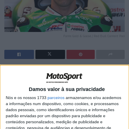
Fonte:Gold & Goose / Red Bull Content Pool
🔊 Ouvir artigo
Com um conjunto técnico cada vez melhor, Johann Zarco
baixou o seu desempenho no campeonato do mundo nas
Damos valor à sua privacidade
últimas rondas. Zarco tinha brilhado com uma partida da
Nós e os nossos 1733
parceiros
armazenamos e/ou acedemos
primeira fila (Argentina), a épica vitória em casa em Le
a informações num dispositivo, como cookies, e processamos
dados pessoais, como identificadores únicos e informações
Mans e o segundo lugar em Inglaterra. Os outros pilotos
padrão enviadas por um dispositivo para publicidade e
da Honda ainda não tinham obtido resultados de
conteúdos personalizados, medição de publicidade e
destaque nessa altura.
conteúdos, pesquisa de audiências e desenvolvimento de