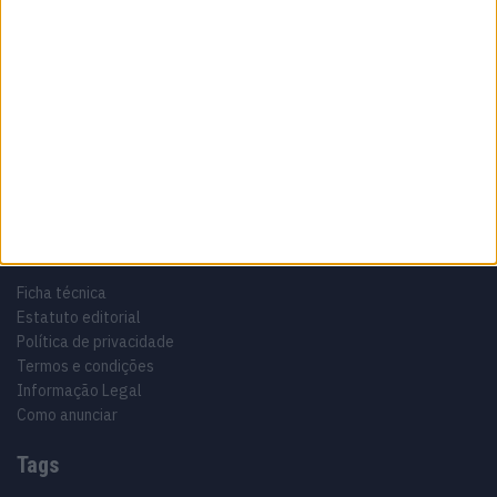
Sobre
Especialistas em Motos, MotoGP, MXGP, Enduro, SuperBikes,
Motocross, Trial
Informação importante
Ficha técnica
Estatuto editorial
Política de privacidade
Termos e condições
Informação Legal
Como anunciar
Tags