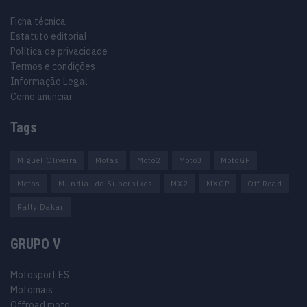
Ficha técnica
Estatuto editorial
Política de privacidade
Termos e condições
Informação Legal
Como anunciar
Tags
Miguel Oliveira
Motas
Moto2
Moto3
MotoGP
Motos
Mundial de Superbikes
MX2
MXGP
Off Road
Rally Dakar
GRUPO V
Motosport ES
Motomais
Offroad moto