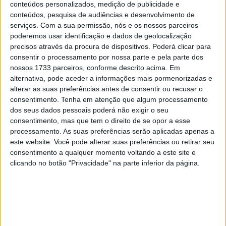
MotoGP para as férias de verão tem sido Johann Zarco. O
conteúdos personalizados, medição de publicidade e
francês de 35 anos destacou-se no Japão, vencendo as 8
conteúdos, pesquisa de audiências e desenvolvimento de
serviços.
Com a sua permissão, nós e os nossos parceiros
Horas de Suzuka ao lado do piloto japonês Takumi
poderemos usar identificação e dados de geolocalização
Takahashi, garantindo à Honda uma vitória memorável.
precisos através da procura de dispositivos. Poderá clicar para
consentir o processamento por nossa parte e pela parte dos
Uma vitória histórica, pois, ao contrário da maioria das
nossos 1733 parceiros, conforme descrito acima. Em
equipas, que competiam com três pilotos, a dupla Zarco-
alternativa, pode aceder a informações mais pormenorizadas e
Takahashi teve que encarar a corrida de resistência como
alterar as suas preferências antes de consentir ou recusar o
consentimento.
Tenha em atenção que algum processamento
dupla, após a lesão de Iker Lecuona. Isso significou
dos seus dados pessoais poderá não exigir o seu
menos quebras, mais tensão e um esforço físico brutal
consentimento, mas que tem o direito de se opor a esse
para ambos. Com esta vitória, Johann garantiu a sua
processamento. As suas preferências serão aplicadas apenas a
segunda vitória consecutiva em Suzuka com a Honda e
este website. Você pode alterar suas preferências ou retirar seu
consentimento a qualquer momento voltando a este site e
consolidou a sua posição na equipa japonesa. Na
clicando no botão "Privacidade" na parte inferior da página.
temporada de MotoGP de 2025, a marca japonesa
conquistou apenas uma vitória, em Le Mans por
intermédio de Zarco, e esta também tem o seu peso!
Artigos relacionados