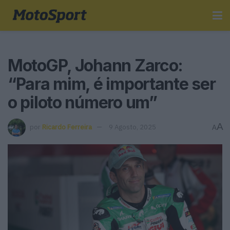
MotoGP, Johann Zarco:
“Para mim, é importante ser
o piloto número um”
A
por
Ricardo Ferreira
9 Agosto, 2025
A