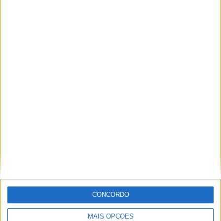
Tags:
Honda
Johann Zarco
LCR Honda
Mercado de pilotos
MotoGP
Zarco
Ricardo Ferreira
Apaixonado por motos desde muito cedo, está desde há
muito ligado à Comunicação Social, tendo trabalhado em
diversos meios como AutoHoje, revista Motociclismo,
jornal Volante, revista MotoMagazine e Autosport, entre
outros.
CONCORDO
Artigos relacionados
MAIS OPÇÕES