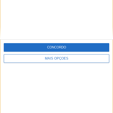
MotoGP: Moto3,David Almansa vence em
Silverstone após corrida repleta de
emoções
CONCORDO
POR
MIGUEL FRAGOSO
9 AGOSTO, 2026
MAIS OPÇÕES