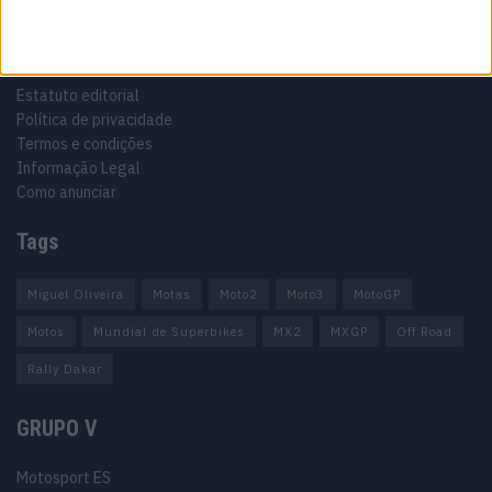
Informação importante
Ficha técnica
Estatuto editorial
Política de privacidade
Termos e condições
Informação Legal
Como anunciar
Tags
Miguel Oliveira
Motas
Moto2
Moto3
MotoGP
Motos
Mundial de Superbikes
MX2
MXGP
Off Road
Rally Dakar
GRUPO V
Motosport ES