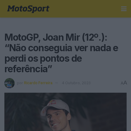
MotoGP, Joan Mir (12º.):
“Não conseguia ver nada e
perdi os pontos de
referência”
A
por
Ricardo Ferreira
4 Outubro, 2023
A