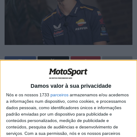
🔊 Ouvir artigo
Damos valor à sua privacidade
Joan Mir teve a oportunidade de lutar
Nós e os nossos 1733
parceiros
armazenamos e/ou acedemos
a informações num dispositivo, como cookies, e processamos
consecutivamente pelos seis primeiros
dados pessoais, como identificadores únicos e informações
lugares do MotoGP devido a problemas de
padrão enviadas por um dispositivo para publicidade e
visibilidade no Grande Prémio do Japão.
conteúdos personalizados, medição de publicidade e
conteúdos, pesquisa de audiências e desenvolvimento de
serviços.
Com a sua permissão, nós e os nossos parceiros
O campeão mundial de 2020 aproveitou a chuva de