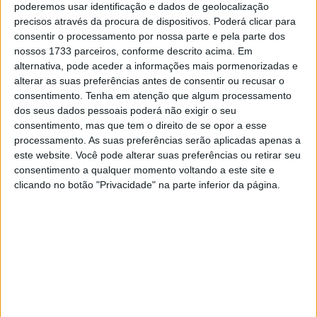
poderemos usar identificação e dados de geolocalização
domingo para subir na classificação para o sétimo lugar,
precisos através da procura de dispositivos. Poderá clicar para
depois de trocar para a moto regulada para chuva.
consentir o processamento por nossa parte e pela parte dos
Depois, com as condições climáticas a piorarem e a
nossos 1733 parceiros, conforme descrito acima. Em
visibilidade a diminuir, Mir caiu repentinamente para 13º
alternativa, pode aceder a informações mais pormenorizadas e
alterar as suas preferências antes de consentir ou recusar o
na volta 12, quando as bandeiras vermelhas foram
consentimento.
Tenha em atenção que algum processamento
agitadas.
dos seus dados pessoais poderá não exigir o seu
consentimento, mas que tem o direito de se opor a esse
“Infelizmente tive alguns problemas de visibilidade com o
processamento. As suas preferências serão aplicadas apenas a
meu capacete, é algo que nunca tive no passado e hoje
este website. Você pode alterar suas preferências ou retirar seu
foi o dia. É uma pena, não conseguia ver e perdi os pontos
consentimento a qualquer momento voltando a este site e
clicando no botão "Privacidade" na parte inferior da página.
de referência na pista. Quando estava a lutar com o Miller
consegui ver um pouco melhor, a chuva veio mais forte e
foi o suficiente para me travar.”
“Estou muito decepcionado porque acho que mostramos
que havia uma boa velocidade no GP do Japão e que
poderíamos ter feito algo mais. Agora temos uma
semana de folga para treinar e recuperar um pouco antes