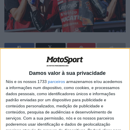
🔊 Ouvir artigo
Damos valor à sua privacidade
O GP de Valência também foi a última corrida de Jack
Nós e os nossos 1733
parceiros
armazenamos e/ou acedemos
Miller com a Ducati. Largando com o terceiro melhor
a informações num dispositivo, como cookies, e processamos
tempo, o australiano conseguiu manter-se nas primeiras
dados pessoais, como identificadores únicos e informações
posições lutando pelo pódio, mas a quatro voltas do final
padrão enviadas por um dispositivo para publicidade e
caiu enquanto era terceiro. Miller termina a temporada
conteúdos personalizados, medição de publicidade e
conteúdos, pesquisa de audiências e desenvolvimento de
em quinto lugar no Campeonato com uma vitória e sete
serviços.
Com a sua permissão, nós e os nossos parceiros
pódios, além de uma pole position.
poderemos usar identificação e dados de geolocalização