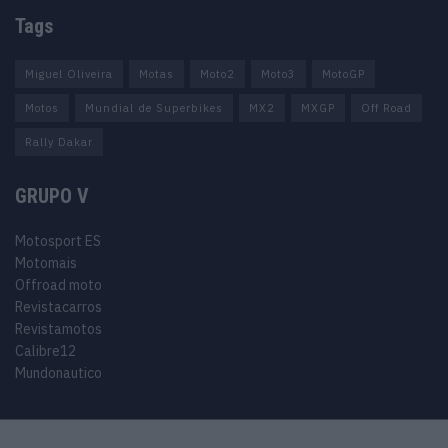
Tags
Miguel Oliveira
Motas
Moto2
Moto3
MotoGP
Motos
Mundial de Superbikes
MX2
MXGP
Off Road
Rally Dakar
GRUPO V
Motosport ES
Motomais
Offroad moto
Revistacarros
Revistamotos
Calibre12
Mundonautico