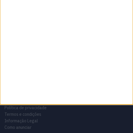
Sobre
Especialistas em Motos, MotoGP, MXGP, Enduro, SuperBikes,
Motocross, Trial
Informação importante
Ficha técnica
Estatuto editorial
Política de privacidade
Termos e condições
Informação Legal
Como anunciar