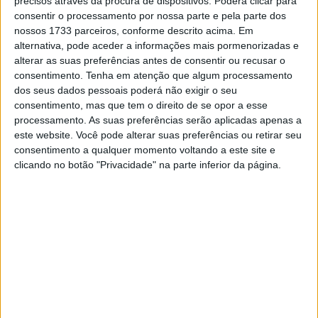
precisos através da procura de dispositivos. Poderá clicar para
“Sinto muito pela minha queda hoje. Estava a esforçar-
consentir o processamento por nossa parte e pela parte dos
me muito porque sabia que o Aleix não terminou a
nossos 1733 parceiros, conforme descrito acima. Em
corrida e 25 pontos me colocariam à frente dele na
alternativa, pode aceder a informações mais pormenorizadas e
alterar as suas preferências antes de consentir ou recusar o
classificação, que era o meu objetivo.
consentimento.
Tenha em atenção que algum processamento
dos seus dados pessoais poderá não exigir o seu
Infelizmente, a partida não me saiu exatamente como
consentimento, mas que tem o direito de se opor a esse
esperava, e foi muito difícil ultrapassar hoje, exceto
processamento. As suas preferências serão aplicadas apenas a
aproveitando os erros dos outros. No entanto, estou
este website. Você pode alterar suas preferências ou retirar seu
muito feliz pelo Pecco, que teve um ano extraordinário,
consentimento a qualquer momento voltando a este site e
nunca desistindo e provando a todos que é o melhor. A
clicando no botão "Privacidade" na parte inferior da página.
minha última corrida com a Ducati traz alguma tristeza
porque, com esta equipa, diverti-me muito e construí
relações fantásticas com todas as pessoas da equipa,
mas agora vou focar-me no meu futuro próximo.”
Artigos relacionados
MotoGP: Moto3,David Almansa vence em