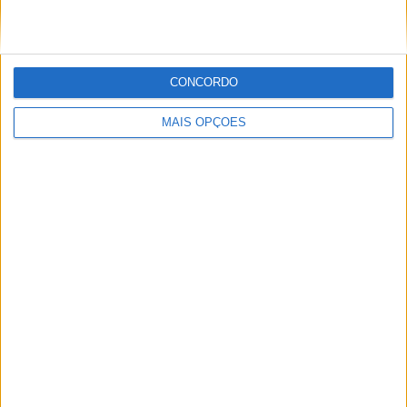
POR
MIGUEL FRAGOSO
9 AGOSTO, 2026
CONCORDO
MAIS OPÇÕES
MotoGP: ‘Hat-trick’ Aprilia em Silverstone! Primeiras
impressões de Raúl, Martín e Bezzecchi
POR
MIGUEL FRAGOSO
9 AGOSTO, 2026
Please
login
to join discussion