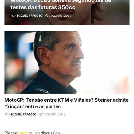
testes das futuras 850cc
POR
MIGUEL FRAGOSO
7 AGOSTO, 2026
MotoGP: Tensão entre KTM e Viñales? Steiner admite
‘fricção’ entre as partes
POR
MIGUEL FRAGOSO
7 AGOSTO, 2026
Please
login
to join discussion