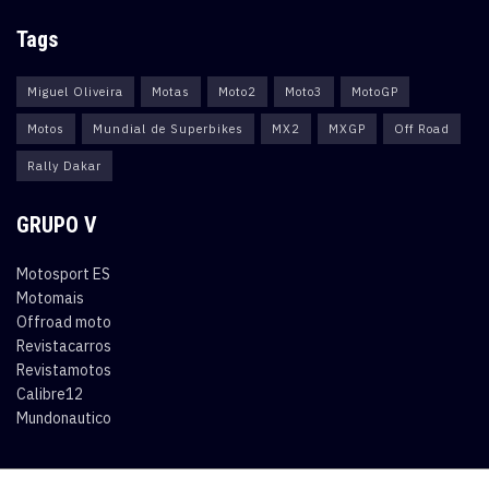
Tags
Miguel Oliveira
Motas
Moto2
Moto3
MotoGP
Motos
Mundial de Superbikes
MX2
MXGP
Off Road
Rally Dakar
GRUPO V
Motosport ES
Motomais
Offroad moto
Revistacarros
Revistamotos
Calibre12
Mundonautico