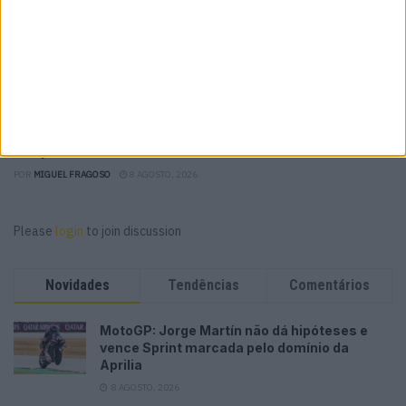
MotoGP: Jack Miller prepara adeus após 16
temporadas nos Grandes Prémios
POR
MIGUEL FRAGOSO
8 AGOSTO, 2026
Please
login
to join discussion
Novidades
Tendências
Comentários
MotoGP: Jorge Martín não dá hipóteses e
vence Sprint marcada pelo domínio da
Aprilia
8 AGOSTO, 2026