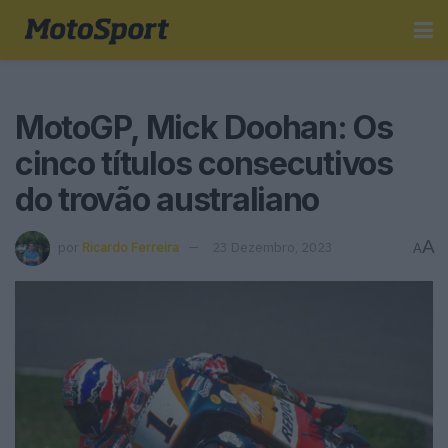
MotoGP, Mick Doohan: Os
cinco títulos consecutivos
do trovão australiano
A
por
Ricardo Ferreira
23 Dezembro, 2023
A