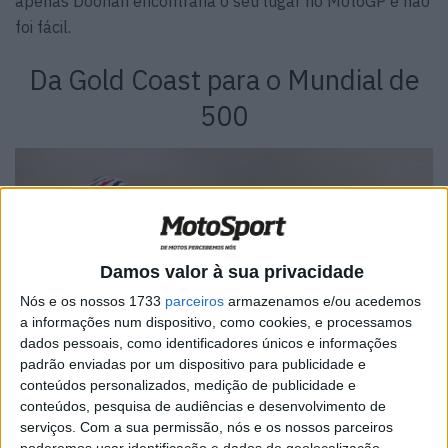
apenas Doohan encontraria o seu lugar no MotoGP e não
foi fácil.
Da Gold Coast para o Mundial de
500
Damos valor à sua privacidade
Nós e os nossos 1733
parceiros
armazenamos e/ou acedemos
a informações num dispositivo, como cookies, e processamos
dados pessoais, como identificadores únicos e informações
padrão enviadas por um dispositivo para publicidade e
conteúdos personalizados, medição de publicidade e
conteúdos, pesquisa de audiências e desenvolvimento de
Michael Doohan nasceu em Brisbane, Austrália, no dia 4
serviços.
Com a sua permissão, nós e os nossos parceiros