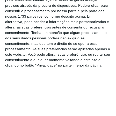
poderemos usar identificação e dados de geolocalização
de junho de 1965. Sendo o mais novo de três irmãos –
precisos através da procura de dispositivos. Poderá clicar para
todos com alguma história em motos – Mick mostra
consentir o processamento por nossa parte e pela parte dos
imediatamente carácter e habilidade consideráveis ​​sobre
nossos 1733 parceiros, conforme descrito acima. Em
duas rodas. O pai é concessionário Honda e os filhos
alternativa, pode aceder a informações mais pormenorizadas e
alterar as suas preferências antes de consentir ou recusar o
crescem a correr numa oval, construída a propósito para
consentimento.
Tenha em atenção que algum processamento
se divertirem e aprenderem os truques das pista de terra.
dos seus dados pessoais poderá não exigir o seu
consentimento, mas que tem o direito de se opor a esse
Artigos relacionados
processamento. As suas preferências serão aplicadas apenas a
este website. Você pode alterar suas preferências ou retirar seu
consentimento a qualquer momento voltando a este site e
MotoGP: Jorge Martín não dá hipóteses e
vence Sprint marcada pelo domínio da
clicando no botão "Privacidade" na parte inferior da página.
Aprilia
8 AGOSTO, 2026
MotoGP: Jack Miller prepara adeus após 16
temporadas nos Grandes Prémios
8 AGOSTO, 2026