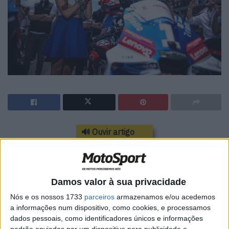
🔊 Ouvir artigo
Após a extraordinária dobradinha conquistada
pela Ducati Lenovo na etapa em casa
Damos valor à sua privacidade
realizada em Mugello há três semanas, o
Nós e os nossos 1733
parceiros
armazenamos e/ou acedemos
Campeonato do Mundo de MotoGP regressa à
a informações num dispositivo, como cookies, e processamos
pista este fim de semana na Holanda, para a
dados pessoais, como identificadores únicos e informações
padrão enviadas por um dispositivo para publicidade e