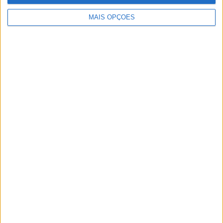
MAIS OPÇÕES
Artigos relacionados
MotoGP: Ducati domina segundo dia de
testes das futuras 850cc
POR
MIGUEL FRAGOSO
7 AGOSTO, 2026