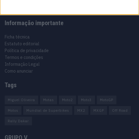
Informação importante
Ficha técnica
Estatuto editorial
Política de privacidade
Termos e condições
Informação Legal
Como anunciar
Tags
Miguel Oliveira
Motas
Moto2
Moto3
MotoGP
Motos
Mundial de Superbikes
MX2
MXGP
Off Road
Rally Dakar
GRUPO V