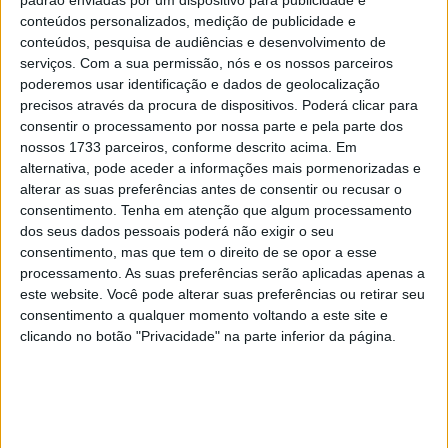
oitava etapa da temporada de 2024.
conteúdos personalizados, medição de publicidade e
O vencedor dos últimos GPs realizados em Barcelona e
conteúdos, pesquisa de audiências e desenvolvimento de
serviços.
Com a sua permissão, nós e os nossos parceiros
Mugello, Francesco Bagnaia, também foi quem triunfou
poderemos usar identificação e dados de geolocalização
nas duas últimas edições do GP da Holanda, em 2022 e
precisos através da procura de dispositivos. Poderá clicar para
2023. O atual campeão mundial, atualmente em
consentir o processamento por nossa parte e pela parte dos
segundo lugar no campeonato, chega como o grande
nossos 1733 parceiros, conforme descrito acima. Em
alternativa, pode aceder a informações mais pormenorizadas e
favorito na Catedral da Velocidade.
alterar as suas preferências antes de consentir ou recusar o
consentimento.
Tenha em atenção que algum processamento
“Depois de Mugello, foi bom ter uma pausa de três
dos seus dados pessoais poderá não exigir o seu
semanas para me recuperar. Descansei um pouco, mas
consentimento, mas que tem o direito de se opor a esse
acima de tudo continuei a treinar, andando na pista com
processamento. As suas preferências serão aplicadas apenas a
a minha Panigale V4S e depois participando de um
este website. Você pode alterar suas preferências ou retirar seu
evento da Monster Energy em Silverstone junto com
consentimento a qualquer momento voltando a este site e
clicando no botão "Privacidade" na parte inferior da página.
outros pilotos. Agora voltamos ao trabalho sério e estou
feliz por reiniciar a temporada em Assen, uma das
minhas pistas favoritas que também tenho tatuada no
braço.”
Disse Pecco.