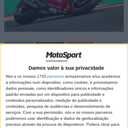
🔊 Ouvir artigo
Damos valor à sua privacidade
Francesco Bagnaia caiu na última volta do Grande Prémio
Nós e os nossos 1733
parceiros
armazenamos e/ou acedemos
do Japão, quando tentava ultrapassar Fabio Quartararo.
a informações num dispositivo, como cookies, e processamos
dados pessoais, como identificadores únicos e informações
O italiano foi bastante crítico consigo próprio pelo seu
padrão enviadas por um dispositivo para publicidade e
erro, pedindo desculpa à equipa e esclarecendo que se
conteúdos personalizados, medição de publicidade e
estava a aplaudir a ele próprio depois da queda.
conteúdos, pesquisa de audiências e desenvolvimento de
serviços.
Com a sua permissão, nós e os nossos parceiros
“Primeiro, quero agradecer à equipa, o meu erro foi
poderemos usar identificação e dados de geolocalização
demasiado grande. Não fiz uma boa manobra, felizmente
precisos através da procura de dispositivos. Poderá clicar para