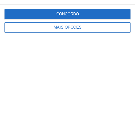
CONCORDO
MAIS OPÇÕES
MotoGP: Marco Bezzecchi recebe luz verde para
correr em Silverstone
POR
MIGUEL FRAGOSO
6 AGOSTO, 2026
Please
login
to join discussion
Novidades
Tendências
Comentários