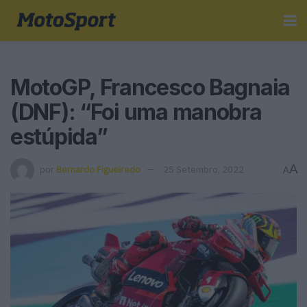
MotoGP, Francesco Bagnaia
(DNF): “Foi uma manobra
estúpida”
A
por
Bernardo Figueiredo
25 Setembro, 2022
A