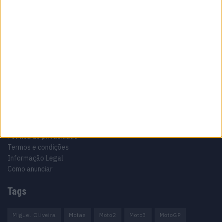
Sobre
Especialistas em Motos, MotoGP, MXGP, Enduro, SuperBikes,
Motocross, Trial
Informação importante
Ficha técnica
Estatuto editorial
Política de privacidade
Termos e condições
Informação Legal
Como anunciar
Tags
Miguel Oliveira
Motas
Moto2
Moto3
MotoGP