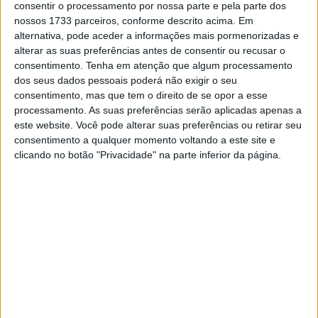
não toquei no Fabio, ele terminou a corrida. Eu fui
consentir o processamento por nossa parte e pela parte dos
nossos 1733 parceiros, conforme descrito acima. Em
demasiado ambicioso, do meu ponto de vista. No warm
alternativa, pode aceder a informações mais pormenorizadas e
up, tudo estava bem, mas, na corrida, tive várias
alterar as suas preferências antes de consentir ou recusar o
dificuldades. Tivemos sorte de o Fabio só ter sido oitavo,
consentimento.
Tenha em atenção que algum processamento
não perdemos muitos pontos, o Aleix terminou a corrida,
dos seus dados pessoais poderá não exigir o seu
consentimento, mas que tem o direito de se opor a esse
mas sem pontos. O único ponto positivo hoje é o Jack,
processamento. As suas preferências serão aplicadas apenas a
estou feliz por ele ter ganho a corrida, mas tenho de estar
este website. Você pode alterar suas preferências ou retirar seu
focado na próxima corrida, é uma boa pista para nós, é o
consentimento a qualquer momento voltando a este site e
meu objetivo”
, disse.
clicando no botão "Privacidade" na parte inferior da página.
“Eu sabia que era forte naquela travagem, o problema é
que estava demasiado longe. A aceleração hoje era
baixa, estava a perder tempo para todas as motos, mas é
assim. Tenho de pensar no meu erro, ver o que fazer nas
próximas corridas e fazer o melhor possível”
, referiu.
Artigos relacionados