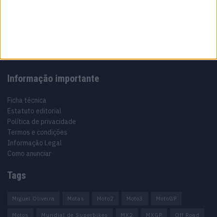
Especialistas em Motos, MotoGP, MXGP, Enduro, SuperBikes,
Motocross, Trial
Informação importante
Ficha técnica
Estatuto editorial
Política de privacidade
Termos e condições
Informação Legal
Como anunciar
Tags
Miguel Oliveira
Motas
Moto2
Moto3
MotoGP
Motos
Mundial de Superbikes
MX2
MXGP
Off Road