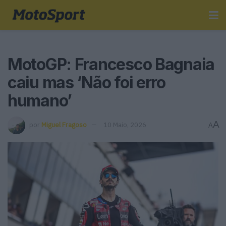
MotoGP: Francesco Bagnaia
caiu mas ‘Não foi erro
humano’
A
por
Miguel Fragoso
10 Maio, 2026
A