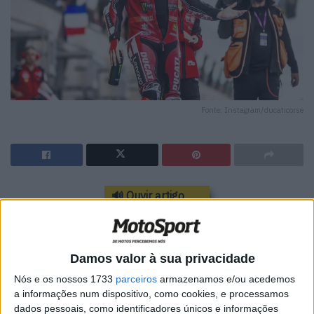
Fonte: Instagram/ducaticorse
🔊 Ouvir artigo
O promissor fim de semana de Pecco Bagnaia em Le
Mans terminou de forma frustrante quando o italiano caiu
da segunda posição a meio do Grande Prémio de França
Damos valor à sua privacidade
de MotoGP.
Nós e os nossos 1733
parceiros
armazenamos e/ou acedemos
a informações num dispositivo, como cookies, e processamos
Depois de cair da pole position para quinto logo na
dados pessoais, como identificadores únicos e informações