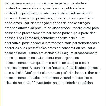
primeira volta, Bagnaia conseguiu recuperar até ao
padrão enviadas por um dispositivo para publicidade e
conteúdos personalizados, medição de publicidade e
segundo lugar, atrás do líder do campeonato Marco
conteúdos, pesquisa de audiências e desenvolvimento de
Bezzecchi.
serviços.
Com a sua permissão, nós e os nossos parceiros
poderemos usar identificação e dados de geolocalização
O piloto da Ducati manteve-se próximo do rival da Aprilia
precisos através da procura de dispositivos. Poderá clicar para
e parecia claramente na luta pelo primeiro pódio de
consentir o processamento por nossa parte e pela parte dos
domingo da temporada, depois do segundo lugar
nossos 1733 parceiros, conforme descrito acima. Em
alternativa, pode aceder a informações mais pormenorizadas e
alcançado na Sprint.
alterar as suas preferências antes de consentir ou recusar o
consentimento.
Tenha em atenção que algum processamento
Artigos relacionados
dos seus dados pessoais poderá não exigir o seu
consentimento, mas que tem o direito de se opor a esse
MotoGP: Jorge Martín não dá hipóteses e
processamento. As suas preferências serão aplicadas apenas a
vence Sprint marcada pelo domínio da
este website. Você pode alterar suas preferências ou retirar seu
Aprilia
consentimento a qualquer momento voltando a este site e
8 AGOSTO, 2026
clicando no botão "Privacidade" na parte inferior da página.
MotoGP: Jack Miller prepara adeus após 16
temporadas nos Grandes Prémios
8 AGOSTO, 2026