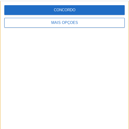
sempre esteve associada a este meio. Conseguir
trabalhar nesta área e falar sobre o mundo das motos é
CONCORDO
um privilégio enorme.
MAIS OPÇÕES
Artigos relacionados
MotoGP: Jorge Martín não dá hipóteses e
vence Sprint marcada pelo domínio da
Aprilia
POR
MIGUEL FRAGOSO
8 AGOSTO, 2026