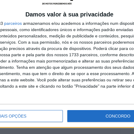
rint
adeus após 16 temporadas
o da
nos Grandes Prémios
Damos valor à sua privacidade
8 AGOSTO, 2026
33
parceiros
armazenamos e/ou acedemos a informações num dispositi
essoais, como identificadores únicos e informações padrão enviadas 
conteúdos personalizados, medição de publicidade e conteúdos, pesqui
serviços.
Com a sua permissão, nós e os nossos parceiros poderemos 
ção precisos através da procura de dispositivos. Poderá clicar para co
ossa parte e pela parte dos nossos 1733 parceiros, conforme descrit
as é o que é, e vamos dar o melhor no próximo ano”
,
eder a informações mais pormenorizadas e alterar as suas preferência
timento.
Tenha em atenção que algum processamento dos seus dados
nsentimento, mas que tem o direito de se opor a esse processamento. A
as a este website. Você pode alterar suas preferências ou retirar seu
 2022
MotoGP
MotoGP 2022
Yamaha
tando a este site e clicando no botão "Privacidade" na parte inferior 
AIS OPÇÕES
CONCORDO