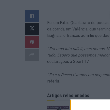
Foi um Fabio Quartararo de poucas
da corrida em Valência, que termin
Bagnaia, o francês admitiu que deu 
“Era uma luta difícil, mas demos 1
tudo. Espero que possamos melhora
declarações à Sport TV.
“Eu e o Pecco tivemos um pequeno 
referiu.
Artigos relacionados
MotoGP: Jorge Martí