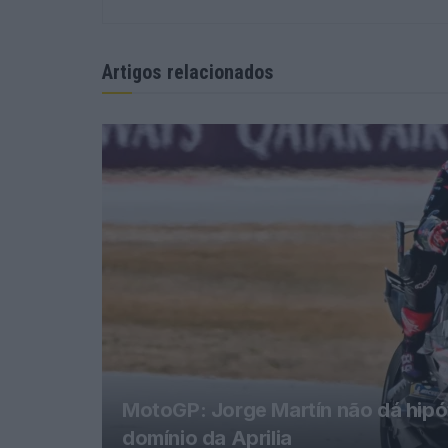
Artigos relacionados
MotoGP: Jorge Martín não dá hipó
domínio da Aprilia