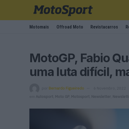
Motomais
Offroad Moto
Revistacarros
R
MotoGP, Fabio Quar
uma luta difícil,
por
Bernardo Figueiredo
6 Novembro, 2022
em
Autosport
,
Moto GP
,
Motosport
,
Newsletter
,
Newslett