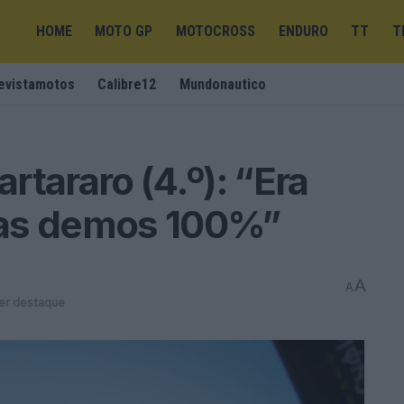
HOME
MOTO GP
MOTOCROSS
ENDURO
TT
T
evistamotos
Calibre12
Mundonautico
tararo (4.º): “Era
 mas demos 100%”
A
A
er destaque