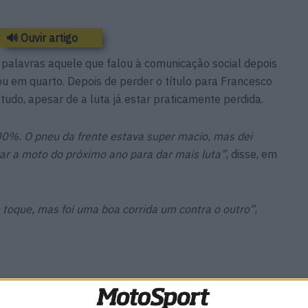
🔊 Ouvir artigo
 palavras aquele que falou à comunicação social depois
ou em quarto. Depois de perder o título para Francesco
tudo, apesar de a luta já estar praticamente perdida.
00%. O pneu da frente estava super macio, mas dei
r a moto do próximo ano para dar mais luta”
, disse, em
toque, mas foi uma boa corrida um contra o outro”
,
n não dá
MotoGP: Jack Miller prepara