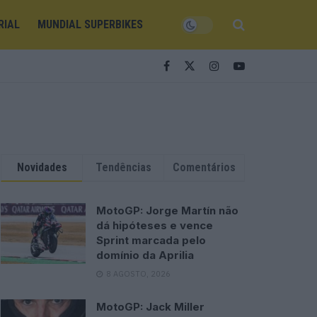
RIAL
MUNDIAL SUPERBIKES
Novidades
Tendências
Comentários
MotoGP: Jorge Martín não
dá hipóteses e vence
Sprint marcada pelo
domínio da Aprilia
8 AGOSTO, 2026
MotoGP: Jack Miller