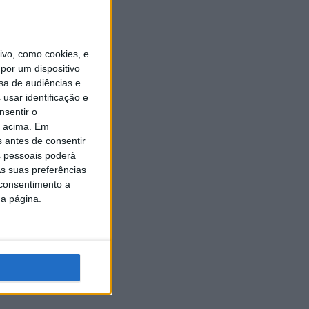
vo, como cookies, e
por um dispositivo
sa de audiências e
usar identificação e
nsentir o
o acima. Em
s antes de consentir
 pessoais poderá
s suas preferências
 consentimento a
da página.