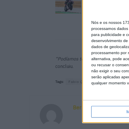
hipóteses e vence Sp
marcada pelo domíni
Aprilia
8 AGOSTO, 2026
Nós e os nossos 17
processamos dados p
para publicidade e 
desenvolvimento de 
dados de geolocaliza
processamento por n
“Podíamos ter feito algo melhor, m
alternativa, pode ac
ou recusar o consen
concluiu.
não exigir o seu co
serão aplicadas apen
Tags:
Fabio Quartararo
GP Valência
qualquer momento vol
Bernardo Figueiredo
M