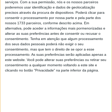
futuro da categoria. Uma delas foi a de Davide Tardozzi,
serviços.
Com a sua permissão, nós e os nossos parceiros
team manager da Ducati, numa entrevista concedida ao
poderemos usar identificação e dados de geolocalização
precisos através da procura de dispositivos. Poderá clicar para
meio italiano
Corsedimoto
e também repercutida pela
consentir o processamento por nossa parte e pela parte dos
Speedweek
. O dirigente italiano analisou a situação atual
nossos 1733 parceiros, conforme descrito acima. Em
do campeonato, o impacto das televisões por subscrição
alternativa, pode aceder a informações mais pormenorizadas e
e, sobretudo, o vazio mediático deixado pela saída de
alterar as suas preferências antes de consentir ou recusar o
consentimento.
Tenha em atenção que algum processamento
Valentino Rossi.
dos seus dados pessoais poderá não exigir o seu
consentimento, mas que tem o direito de se opor a esse
Apesar do domínio absoluto da Ducati nos últimos anos,
processamento. As suas preferências serão aplicadas apenas a
com quatro títulos consecutivos no MotoGP, Tardozzi
este website. Você pode alterar suas preferências ou retirar seu
reconhece que o campeonato perdeu parte da sua
consentimento a qualquer momento voltando a este site e
capacidade de atrair o grande público, especialmente em
clicando no botão "Privacidade" na parte inferior da página.
Itália.
“Nos últimos anos perdemos quota de
mercado em Itália”, admitiu o italiano. E
acrescentou uma reflexão especialmente
significativa sobre a figura de Rossi: “O
facto de já não termos Valentino Rossi é