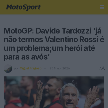
MotoGP: Davide Tardozzi ‘já
não termos Valentino Rossi é
um problema;um herói até
para as avós’
A
por
Miguel Fragoso
25 Maio, 2026
A