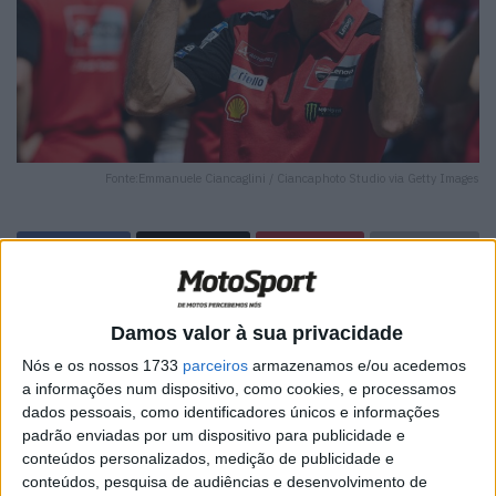
Fonte:Emmanuele Ciancaglini / Ciancaphoto Studio via Getty Images
🔊 Ouvir artigo
Damos valor à sua privacidade
A chegada da Liberty Media ao universo do MotoGP
Nós e os nossos 1733
parceiros
armazenamos e/ou acedemos
continua a gerar debate dentro do paddock. Enquanto
a informações num dispositivo, como cookies, e processamos
continuam as negociações e a divisão económica entre
dados pessoais, como identificadores únicos e informações
padrão enviadas por um dispositivo para publicidade e
organizadores e equipas, várias vozes importantes do
conteúdos personalizados, medição de publicidade e
campeonato começam a mostrar preocupação com o
conteúdos, pesquisa de audiências e desenvolvimento de