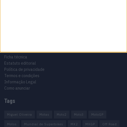
Especialistas em Motos, MotoGP, MXGP, Enduro, SuperBikes,
Motocross, Trial
Informação importante
Ficha técnica
Estatuto editorial
Política de privacidade
Termos e condições
Informação Legal
Como anunciar
Tags
Miguel Oliveira
Motas
Moto2
Moto3
MotoGP
Motos
Mundial de Superbikes
MX2
MXGP
Off Road