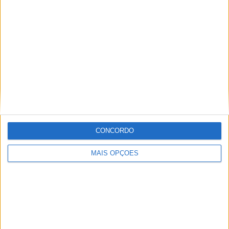
sempre esteve associada a este meio. Conseguir
trabalhar nesta área e falar sobre o mundo das motos é
um privilégio enorme.
Artigos relacionados
CONCORDO
MAIS OPÇÕES
MotoGP: Ducati domina segundo dia de
testes das futuras 850cc
POR
MIGUEL FRAGOSO
7 AGOSTO, 2026