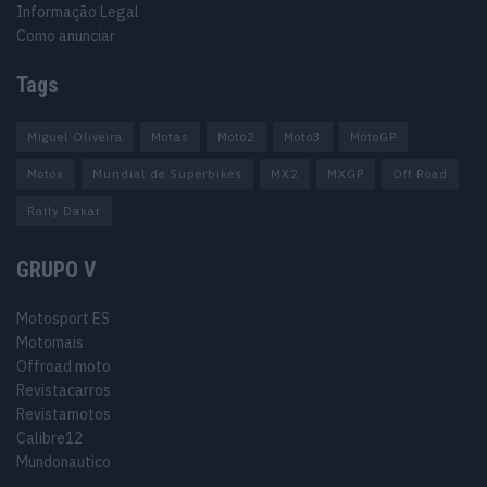
Informação Legal
Como anunciar
Tags
Miguel Oliveira
Motas
Moto2
Moto3
MotoGP
Motos
Mundial de Superbikes
MX2
MXGP
Off Road
Rally Dakar
GRUPO V
Motosport ES
Motomais
Offroad moto
Revistacarros
Revistamotos
Calibre12
Mundonautico