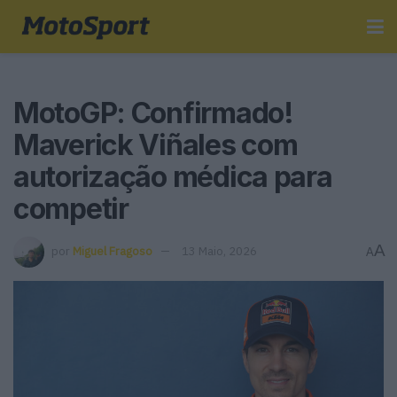
MotoGP: Confirmado!
Maverick Viñales com
autorização médica para
competir
A
por
Miguel Fragoso
13 Maio, 2026
A