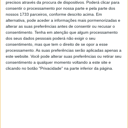
cirurgia ao ombro.
precisos através da procura de dispositivos. Poderá clicar para
consentir o processamento por nossa parte e pela parte dos
O piloto espanhol está afastado desde a sua desistência
nossos 1733 parceiros, conforme descrito acima. Em
no GP dos EUA devido a complicações relacionadas com
alternativa, pode aceder a informações mais pormenorizadas e
alterar as suas preferências antes de consentir ou recusar o
uma lesão no ombro anteriormente sofrida. Viñales teve
consentimento.
Tenha em atenção que algum processamento
de ser submetido a uma cirurgia corretiva no final de
dos seus dados pessoais poderá não exigir o seu
março e, posteriormente, falhou as rondas de Jerez e Le
consentimento, mas que tem o direito de se opor a esse
Mans enquanto se focava em recuperar totalmente a
processamento. As suas preferências serão aplicadas apenas a
este website. Você pode alterar suas preferências ou retirar seu
sua condição física, com a equipa a dar prioridade à sua
consentimento a qualquer momento voltando a este site e
saúde e desempenho a longo prazo em vez de um
clicando no botão "Privacidade" na parte inferior da página.
regresso precoce.
Após completar um programa intensivo de reabilitação e
receber autorização médica depois das avaliações finais,
Viñales está agora pronto para se juntar novamente à
equipa aos comandos da KTM RC16, num dos seus
Grandes Prémios em casa.
Artigos relacionados