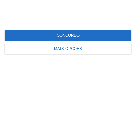
vence Sprint marcada pelo domínio da
Aprilia
POR
MIGUEL FRAGOSO
8 AGOSTO, 2026
CONCORDO
MAIS OPÇÕES
MotoGP: Jack Miller prepara adeus após 16
temporadas nos Grandes Prémios
POR
MIGUEL FRAGOSO
8 AGOSTO, 2026