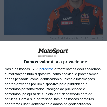
Fonte: Gold & Goose / Red Bull Content Pool //
Damos valor à sua privacidade
🔊 Ouvir artigo
Nós e os nossos 1733
parceiros
armazenamos e/ou acedemos
a informações num dispositivo, como cookies, e processamos
A Red Bull KTM Tech3 confirmou que Maverick Viñales
dados pessoais, como identificadores únicos e informações
regressa à ação no MotoGP™ este fim de semana no
padrão enviadas por um dispositivo para publicidade e
Grande Prémio da Catalunha (Monster Energy Grand Prix
conteúdos personalizados, medição de publicidade e
conteúdos, pesquisa de audiências e desenvolvimento de
of Catalunya), marcando um regresso altamente
serviços.
Com a sua permissão, nós e os nossos parceiros
aguardado após um período de recuperação de uma
poderemos usar identificação e dados de geolocalização