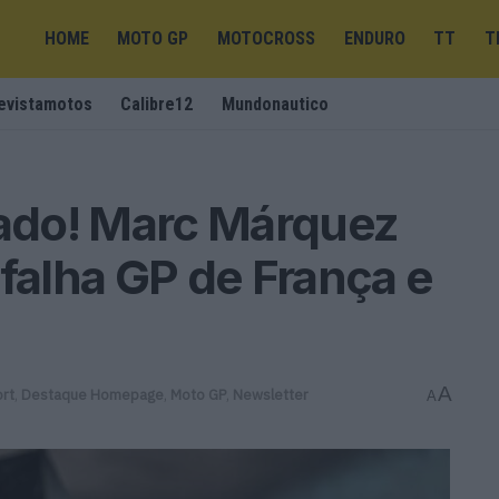
HOME
MOTO GP
MOTOCROSS
ENDURO
TT
T
evistamotos
Calibre12
Mundonautico
ado! Marc Márquez
 falha GP de França e
A
rt
,
Destaque Homepage
,
Moto GP
,
Newsletter
A