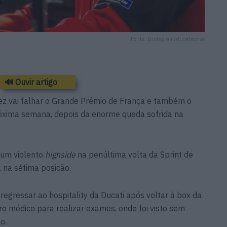
Fonte: Instagram/ducaticorse
🔊 Ouvir artigo
z vai falhar o Grande Prémio de França e também o
óxima semana, depois da enorme queda sofrida na
 um violento
highside
na penúltima volta da Sprint de
 na sétima posição.
regressar ao hospitality da Ducati após voltar à box da
ro médico para realizar exames, onde foi visto sem
o.