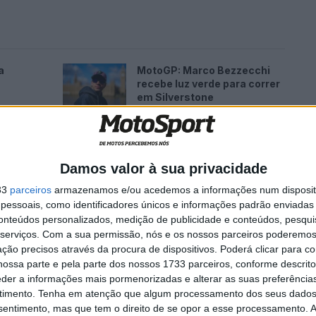
a
MotoGP: Marco Bezzecchi
recebe luz verde para correr
em Silverstone
6 AGOSTO, 2026
Damos valor à sua privacidade
33
parceiros
armazenamos e/ou acedemos a informações num dispositi
ez sofreu uma fratura no pé direito e irá regressar
essoais, como identificadores únicos e informações padrão enviadas 
conteúdos personalizados, medição de publicidade e conteúdos, pesqui
do nos próximos dias. Como consequência, o piloto
serviços.
Com a sua permissão, nós e os nossos parceiros poderemos 
mio de França deste domingo, bem como o Grande
ção precisos através da procura de dispositivos. Poderá clicar para co
im de semana.
ossa parte e pela parte dos nossos 1733 parceiros, conforme descrit
eder a informações mais pormenorizadas e alterar as suas preferência
timento.
Tenha em atenção que algum processamento dos seus dados
nsentimento, mas que tem o direito de se opor a esse processamento. A