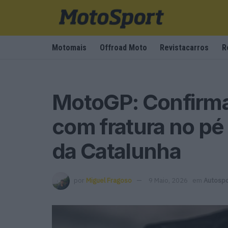
Motomais
Offroad Moto
Revistacarros
R
MotoGP: Confirm
com fratura no pé
da Catalunha
por
Miguel Fragoso
9 Maio, 2026
em
Autospo