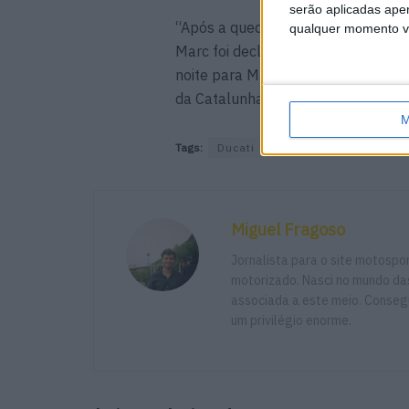
serão aplicadas apen
“Após a queda durante a Sprint do 
qualquer momento vol
Marc foi declarado inapto com uma f
noite para Madrid para ser submeti
da Catalunha da próxima semana. E
M
Tags:
Ducati
GP de França - Le Man
Miguel Fragoso
Jornalista para o site motosp
motorizado. Nasci no mundo das
associada a este meio. Consegu
um privilégio enorme.