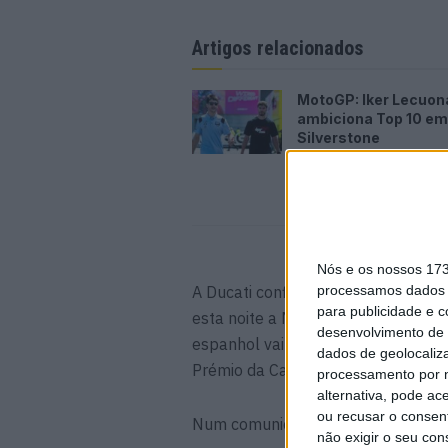
Artigos relacionados
MotoGP: Iker Lecuon
ambiciona Top 10 em
Silverstone
6 AGOSTO, 2026
Nós e os nossos 17
A Ducati confirmou agora que Márqu
processamos dados p
para publicidade e 
esta noite a Madrid para ser opera
desenvolvimento de 
espanhol vai falhar o Grande Pré
dados de geolocaliza
Prémio da Catalunha no próximo f
processamento por n
alternativa, pode ac
ou recusar o consen
Num comunicado, a Ducati afirmou:
não exigir o seu co