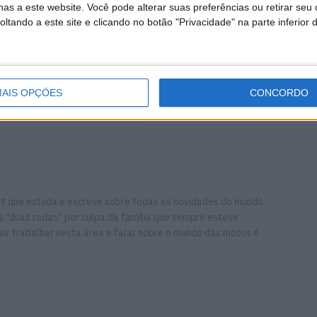
as a este website. Você pode alterar suas preferências ou retirar seu
GP de França e depois de exames médicos e raio-X,
tando a este site e clicando no botão "Privacidade" na parte inferior 
ratura do quinto metatarso do pé direito. Vai voar esta
do a cirurgia nos próximos dias. Não participará no GP
nviaremos mais informações assim que possível.”
AIS OPÇÕES
CONCORDO
s
Marc Márquez
MotoGP
ort que estuda e escreve sobre todas as novidades do mundo
 “duas rodas” por culpa da família que sempre esteve
ir trabalhar nesta área e falar sobre o mundo das motos é