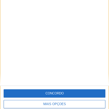
Miguel Fragoso
Jornalista para o site motosport que estuda e escreve
sobre todas as novidades do mundo motorizado. Nasci
no mundo das “duas rodas” por culpa da família que
sempre esteve associada a este meio. Conseguir
trabalhar nesta área e falar sobre o mundo das motos é
um privilégio enorme.
CONCORDO
Artigos relacionados
MAIS OPÇÕES