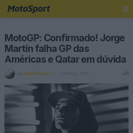
MotoGP: Confirmado! Jorge
Martín falha GP das
Américas e Qatar em dúvida
A
por
Miguel Fragoso
13 Março, 2025
A