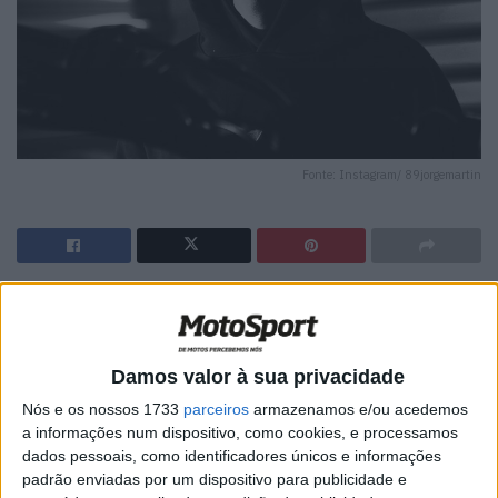
Fonte: Instagram/ 89jorgemartin
🔊 Ouvir artigo
Jorge Martin (Aprilia Racing) apareceu como convidado
Damos valor à sua privacidade
especial na Conferência de Imprensa de quinta-feira do
GP da Argentina, em direto de Espanha, para partilhar
Nós e os nossos 1733
parceiros
armazenamos e/ou acedemos
a informações num dispositivo, como cookies, e processamos
algumas novidades sobre a sua recuperação – incluindo
dados pessoais, como identificadores únicos e informações
quando poderá voltar às corridas.
padrão enviadas por um dispositivo para publicidade e