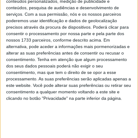
conteúdos personalizados, medição de publicidade e
“Estou muito feliz por me juntar a vocês aqui na
conteúdos, pesquisa de audiências e desenvolvimento de
conferência de imprensa. Olá ao Pecco, ao Marc e ao
serviços.
Com a sua permissão, nós e os nossos parceiros
Alex!”
poderemos usar identificação e dados de geolocalização
precisos através da procura de dispositivos. Poderá clicar para
“Aqui estou a sofrer muito, não é o meu momento. Estou
consentir o processamento por nossa parte e pela parte dos
nossos 1733 parceiros, conforme descrito acima. Em
a lutar para recuperar tão depressa quanto gostaria.
alternativa, pode aceder a informações mais pormenorizadas e
Posso dizer que não vou estar em Austin, gostaria de lá
alterar as suas preferências antes de consentir ou recusar o
estar, mas não vou correr, e não sei se posso estar no
consentimento.
Tenha em atenção que algum processamento
Qatar – ainda não sei, ainda é muito cedo, de certeza.
dos seus dados pessoais poderá não exigir o seu
consentimento, mas que tem o direito de se opor a esse
processamento. As suas preferências serão aplicadas apenas a
Artigos relacionados
este website. Você pode alterar suas preferências ou retirar seu
consentimento a qualquer momento voltando a este site e
MotoGP: Moto3, Scott Ogden conquista
clicando no botão "Privacidade" na parte inferior da página.
pole caseira em Silverstone
8 AGOSTO, 2026
MotoGP: Jorge Martín faz história em
Silverstone com pole e recorde absoluto
8 AGOSTO, 2026