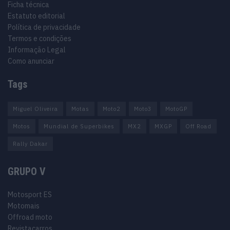
Ficha técnica
Estatuto editorial
Política de privacidade
Termos e condições
Informação Legal
Como anunciar
Tags
Miguel Oliveira
Motas
Moto2
Moto3
MotoGP
Motos
Mundial de Superbikes
MX2
MXGP
Off Road
Rally Dakar
GRUPO V
Motosport ES
Motomais
Offroad moto
Revistacarros