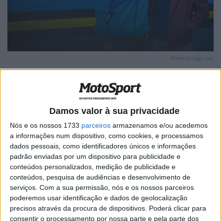
Fonte:motogp.com
Damos valor à sua privacidade
🔊 Ouvir artigo
Nós e os nossos 1733
parceiros
armazenamos e/ou acedemos
a informações num dispositivo, como cookies, e processamos
A Trackhouse MotoGP Team confirmou que o atual Team
dados pessoais, como identificadores únicos e informações
Principal, Davide Brivio, irá deixar a estrutura americana
padrão enviadas por um dispositivo para publicidade e
no final da temporada de MotoGP de 2026.
conteúdos personalizados, medição de publicidade e
conteúdos, pesquisa de audiências e desenvolvimento de
O experiente dirigente italiano juntou-se à Trackhouse
serviços.
Com a sua permissão, nós e os nossos parceiros
em 2024 e, desde então, desempenhou um papel
poderemos usar identificação e dados de geolocalização
fundamental na ascensão da equipa, que se tornou
precisos através da procura de dispositivos. Poderá clicar para
consentir o processamento por nossa parte e pela parte dos