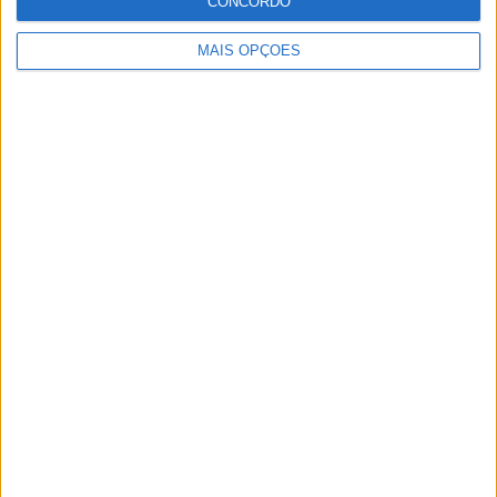
CONCORDO
MAIS OPÇÕES
MotoGP: Tensão entre KTM e Viñales? Steiner admite
‘fricção’ entre as partes
POR
MIGUEL FRAGOSO
7 AGOSTO, 2026
Please
login
to join discussion
Novidades
Tendências
Comentários
MotoGP: Ducati domina segundo dia de
testes das futuras 850cc
7 AGOSTO, 2026