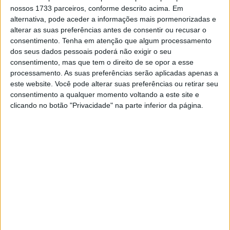
vencedora de corridas em MotoGP e ocupa atualmente o
nossos 1733 parceiros, conforme descrito acima. Em
segundo lugar no campeonato de equipas após um
alternativa, pode aceder a informações mais pormenorizadas e
excelente início de temporada.
alterar as suas preferências antes de consentir ou recusar o
consentimento.
Tenha em atenção que algum processamento
A saída de Brivio significa que a Trackhouse irá anunciar
dos seus dados pessoais poderá não exigir o seu
um novo Team Principal nas próximas semanas,
consentimento, mas que tem o direito de se opor a esse
processamento. As suas preferências serão aplicadas apenas a
enquanto permanece a expectativa em torno do futuro
este website. Você pode alterar suas preferências ou retirar seu
do italiano, que deverá assumir um novo desafio dentro
consentimento a qualquer momento voltando a este site e
do paddock de MotoGP.
clicando no botão "Privacidade" na parte inferior da página.
Artigos relacionados
MotoGP: Ducati domina segundo dia de
testes das futuras 850cc
7 AGOSTO, 2026
MotoGP: Tensão entre KTM e Viñales?
Steiner admite ‘fricção’ entre as partes
7 AGOSTO, 2026