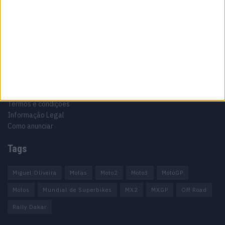
Informação importante
Ficha técnica
Estatuto editorial
Política de privacidade
Termos e condições
Informação Legal
Como anunciar
Tags
Miguel Oliveira
Motas
Moto2
Moto3
MotoGP
Motos
Mundial de Superbikes
MX2
MXGP
Off Road
Rally Dakar