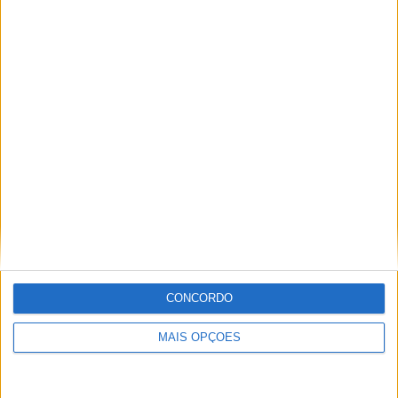
Miguel Fragoso
Jornalista para o site motosport que estuda e escreve
sobre todas as novidades do mundo motorizado. Nasci
no mundo das “duas rodas” por culpa da família que
sempre esteve associada a este meio. Conseguir
trabalhar nesta área e falar sobre o mundo das motos é
um privilégio enorme.
Artigos relacionados
CONCORDO
MAIS OPÇÕES