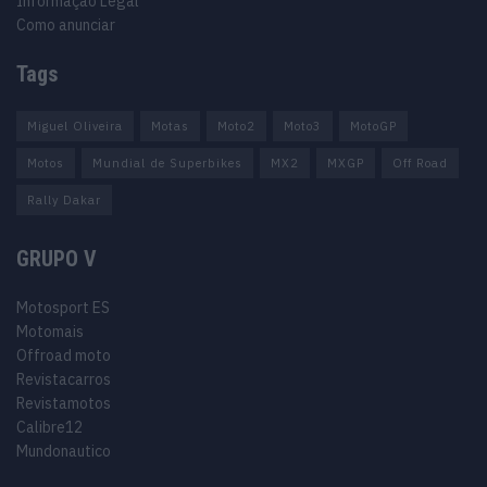
Informação Legal
Como anunciar
Tags
Miguel Oliveira
Motas
Moto2
Moto3
MotoGP
Motos
Mundial de Superbikes
MX2
MXGP
Off Road
Rally Dakar
GRUPO V
Motosport ES
Motomais
Offroad moto
Revistacarros
Revistamotos
Calibre12
Mundonautico