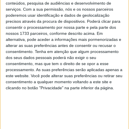
conteúdos, pesquisa de audiências e desenvolvimento de
parecia pronto para uma dupla vitória, mas depois de ter
serviços.
Com a sua permissão, nós e os nossos parceiros
sido mantido à distância pelo homem da pole Fabio
poderemos usar identificação e dados de geolocalização
Quartararo e pelo companheiro de equipa, Francesco
precisos através da procura de dispositivos. Poderá clicar para
Bagnaia, Márquez ultrapassou o limite na Curva 8 na
consentir o processamento por nossa parte e pela parte dos
terceira volta.
nossos 1733 parceiros, conforme descrito acima. Em
alternativa, pode aceder a informações mais pormenorizadas e
Apesar de ter regressado ao fim do pelotão com a moto
alterar as suas preferências antes de consentir ou recusar o
consentimento.
Tenha em atenção que algum processamento
danificada, o oito vezes campeão do mundo recuperou
dos seus dados pessoais poderá não exigir o seu
para terminar em 12º e estabelecer a volta mais rápida
consentimento, mas que tem o direito de se opor a esse
da corrida na volta 18 de 25.
processamento. As suas preferências serão aplicadas apenas a
este website. Você pode alterar suas preferências ou retirar seu
Artigos relacionados
consentimento a qualquer momento voltando a este site e
clicando no botão "Privacidade" na parte inferior da página.
MotoGP: Jorge Martín faz história em
Silverstone com pole e recorde absoluto
8 AGOSTO, 2026
MotoGP: Morbidelli e Lecuona conquistam
as últimas vagas na Q2 em Silverstone