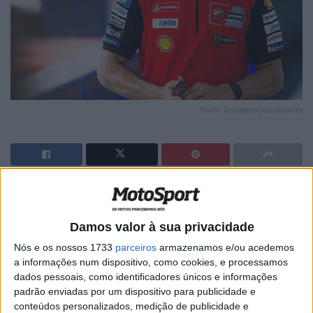
Fonte: Instagram/ducaticorse
🔊 Ouvir artigo
Marc Márquez admitiu estar demasiado confiante o que
Damos valor à sua privacidade
originou na sua queda quando se encontrava na terceira
Nós e os nossos 1733
parceiros
armazenamos e/ou acedemos
posição na fase inicial da corrida espanhola de MotoGP
a informações num dispositivo, como cookies, e processamos
de domingo em Jerez.
dados pessoais, como identificadores únicos e informações
padrão enviadas por um dispositivo para publicidade e
O vencedor da corrida Sprint e favorito do público da casa
conteúdos personalizados, medição de publicidade e