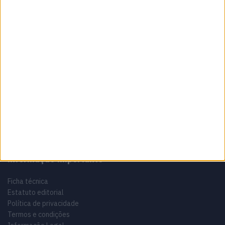
Sobre
Especialistas em Motos, MotoGP, MXGP, Enduro, SuperBikes,
Motocross, Trial
Informação importante
Ficha técnica
Estatuto editorial
Política de privacidade
Termos e condições