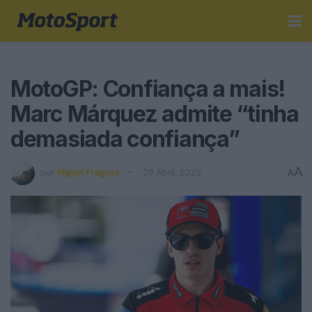
MotoGP: Confiança a mais!
Marc Márquez admite “tinha
demasiada confiança”
A
por
Miguel Fragoso
29 Abril, 2025
A