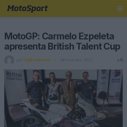
MotoGP: Carmelo Ezpeleta
apresenta British Talent Cup
A
por
Virgílio Machado
28 Fevereiro, 2017
A