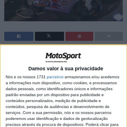
🔊 Ouvir artigo
A espera terminou e esta terça feira foi finalmente
Damos valor à sua privacidade
apresentado o British Talent Team e a British Talent Cup,
Nós e os nossos 1731
parceiros
armazenamos e/ou acedemos
competição que visa promover jovens pilotos britânicos
a informações num dispositivo, como cookies, e processamos
de forma a que os melhores consigam chegar ao Mundial
dados pessoais, como identificadores únicos e informações
de MotoGP. Na apresentação da competição que teve
padrão enviadas por um dispositivo para publicidade e
lugar em Londres, esteve presente o CEO da Dorna,
conteúdos personalizados, medição de publicidade e
conteúdos, pesquisa de audiências e desenvolvimento de
Carmelo Ezpeleta.
serviços.
Com a sua permissão, nós e os nossos parceiros
poderemos usar identificação e dados de geolocalização
Os jovens pilotos que vão começar a competir em 2018,
precisos através da procura de dispositivos. Poderá clicar para
vão utilizar uma moto Honda, a NSF 250R de Moto3. A