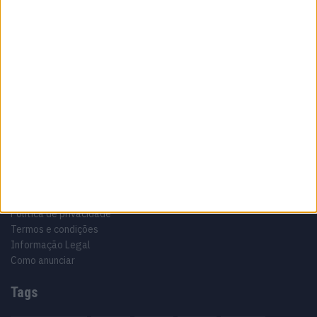
Sobre
Especialistas em Motos, MotoGP, MXGP, Enduro, SuperBikes,
Motocross, Trial
Informação importante
Ficha técnica
Estatuto editorial
Política de privacidade
Termos e condições
Informação Legal
Como anunciar
Tags