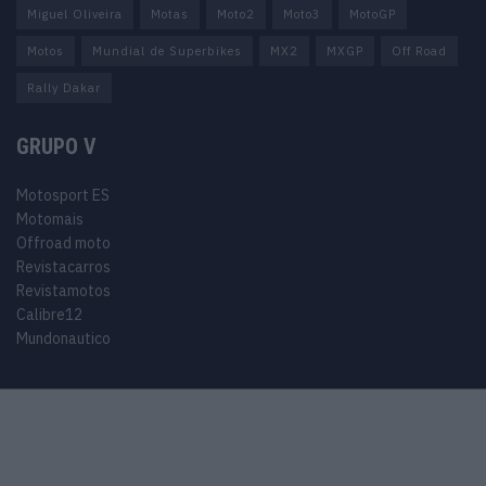
Miguel Oliveira
Motas
Moto2
Moto3
MotoGP
Motos
Mundial de Superbikes
MX2
MXGP
Off Road
Rally Dakar
GRUPO V
Motosport ES
Motomais
Offroad moto
Revistacarros
Revistamotos
Calibre12
Mundonautico
© 2024 Motosport copyright