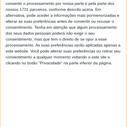
consentir o processamento por nossa parte e pela parte dos
primeira seleção de jovens talentos vai ter lugar no GP
nossos 1731 parceiros, conforme descrito acima. Em
britânico e o troféu vai passar por outros circuitos
alternativa, pode aceder a informações mais pormenorizadas e
alterar as suas preferências antes de consentir ou recusar o
britânicos entre os quais Donington Park, aquando da
consentimento.
Tenha em atenção que algum processamento
realização da ronda do mundial de Superbikes.
dos seus dados pessoais poderá não exigir o seu
consentimento, mas que tem o direito de se opor a esse
“Depois do sucesso alcançado com o Asia Talent Cup,
processamento. As suas preferências serão aplicadas apenas a
estamos muito orgulhosos de anunciar outra incrível
este website. Você pode alterar suas preferências ou retirar seu
iniciativa no âmbito do nosso Road to MotoGP. A historia
consentimento a qualquer momento voltando a este site e
das corridas no Reino Unido e nas Ilhas Britânicas, faz
clicando no botão "Privacidade" na parte inferior da página.
deste local o ideal para iniciar outro capítulo da história
de duas rodas do Reino Unido, e estamos orgulhosos por
termos lançado este British Talent Cup, ao mesmo
tempo que temos o John McPhee no Campeonato do
Mundo de Moto3 com o British Talent Team”, afirmou
Carmelo Ezpeleta
Artigos relacionados