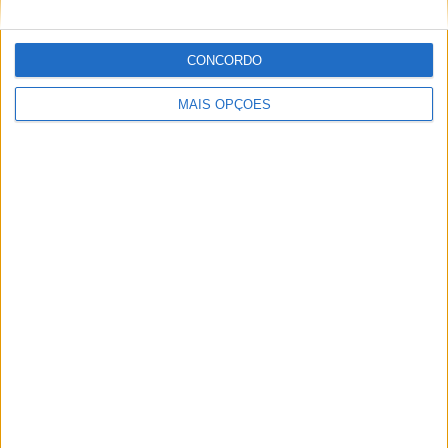
CONCORDO
MAIS OPÇÕES
MotoGP: Bulega intensifica desenvolvimento da
Ducati 850 e já soma dez dias de testes
POR
MIGUEL FRAGOSO
5 AGOSTO, 2026
Please
login
to join discussion
Novidades
Tendências
Comentários
MotoGP: Bagnaia acredita numa segunda