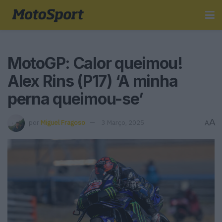
MotoGP: Calor queimou!
Alex Rins (P17) ‘A minha
perna queimou-se’
A
por
Miguel Fragoso
3 Março, 2025
A