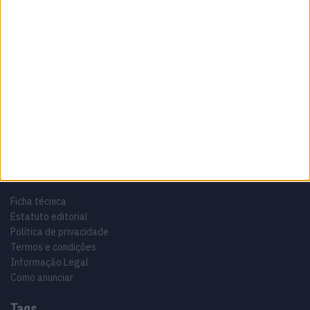
Sobre
Especialistas em Motos, MotoGP, MXGP, Enduro, SuperBikes,
Motocross, Trial
Informação importante
Ficha técnica
Estatuto editorial
Política de privacidade
Termos e condições
Informação Legal
Como anunciar
Tags