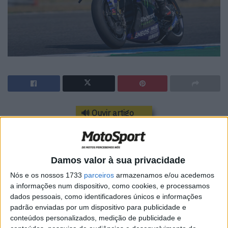
🔊 Ouvir artigo
Rins arrancou de P19 e, depois de umas primeiras cinco
voltas atarefadas, subiu até ao 14º lugar no live timing
antes de ser relegado para 15º depois de completar
Damos valor à sua privacidade
cerca de um terço da distância da corrida. Apesar de
Nós e os nossos 1733
parceiros
armazenamos e/ou acedemos
Enea Bastianini também o ter ultrapassado na 15ª volta,
a informações num dispositivo, como cookies, e processamos
dados pessoais, como identificadores únicos e informações
uma queda de Joan Mir nessa mesma volta fez com que
padrão enviadas por um dispositivo para publicidade e
o piloto da Yamaha se mantivesse no 15º lugar.
conteúdos personalizados, medição de publicidade e