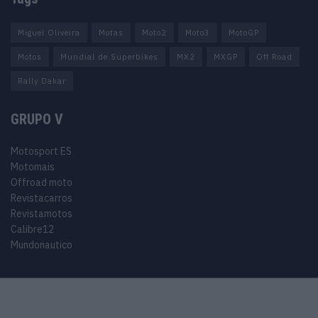
Miguel Oliveira
Motas
Moto2
Moto3
MotoGP
Motos
Mundial de Superbikes
MX2
MXGP
Off Road
Rally Dakar
GRUPO V
Motosport ES
Motomais
Offroad moto
Revistacarros
Revistamotos
Calibre12
Mundonautico