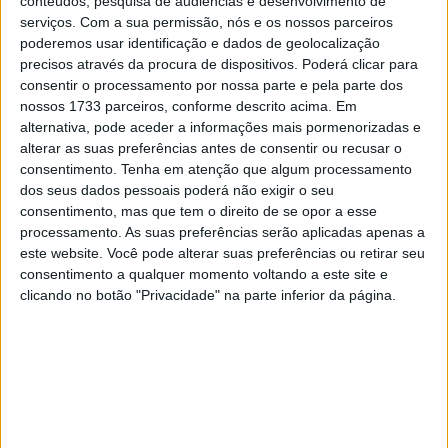
conteúdos, pesquisa de audiências e desenvolvimento de
O espanhol estava a tentar conquistar os seus primeiros
serviços.
Com a sua permissão, nós e os nossos parceiros
pontos no campeonato, mas a moto começou a aquecer,
poderemos usar identificação e dados de geolocalização
o que constituiu um desafio extra para o piloto número
precisos através da procura de dispositivos. Poderá clicar para
consentir o processamento por nossa parte e pela parte dos
42. Caiu para o 17º lugar e manteve a posição na linha
nossos 1733 parceiros, conforme descrito acima. Em
de chegada, a 31,095s do primeiro.
alternativa, pode aceder a informações mais pormenorizadas e
alterar as suas preferências antes de consentir ou recusar o
consentimento.
Tenha em atenção que algum processamento
dos seus dados pessoais poderá não exigir o seu
consentimento, mas que tem o direito de se opor a esse
processamento. As suas preferências serão aplicadas apenas a
este website. Você pode alterar suas preferências ou retirar seu
consentimento a qualquer momento voltando a este site e
clicando no botão "Privacidade" na parte inferior da página.
Em declarações para a imprensa da Monster Energy
Yamaha MotoGP, Rins falou sobre uma corrida muito
complicada no circuito tailandês.