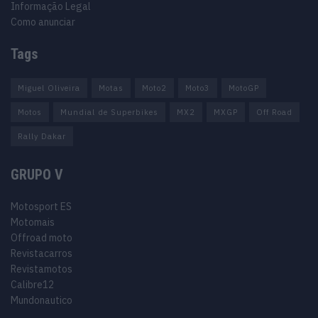
Informação Legal
Como anunciar
Tags
Miguel Oliveira
Motas
Moto2
Moto3
MotoGP
Motos
Mundial de Superbikes
MX2
MXGP
Off Road
Rally Dakar
GRUPO V
Motosport ES
Motomais
Offroad moto
Revistacarros
Revistamotos
Calibre12
Mundonautico