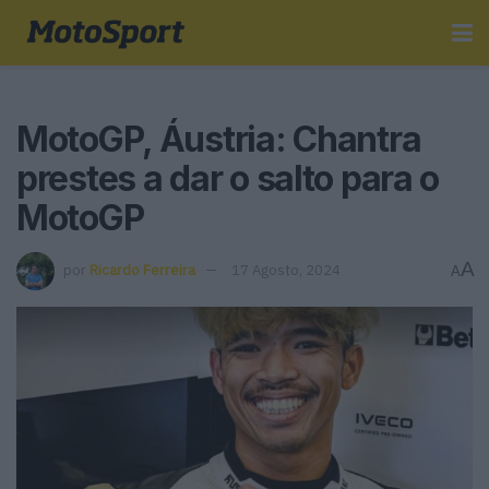
MotoGP, Áustria: Chantra
prestes a dar o salto para o
MotoGP
A
por
Ricardo Ferreira
17 Agosto, 2024
A