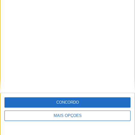
Ricardo Ferreira
Apaixonado por motos desde muito cedo, está desde há
muito ligado à Comunicação Social, tendo trabalhado em
diversos meios como AutoHoje, revista Motociclismo,
jornal Volante, revista MotoMagazine e Autosport, entre
outros.
Artigos relacionados
CONCORDO
MAIS OPÇÕES
MotoGP: Brad Binder quebra o silêncio
sobre o futuro ‘Em algumas semanas