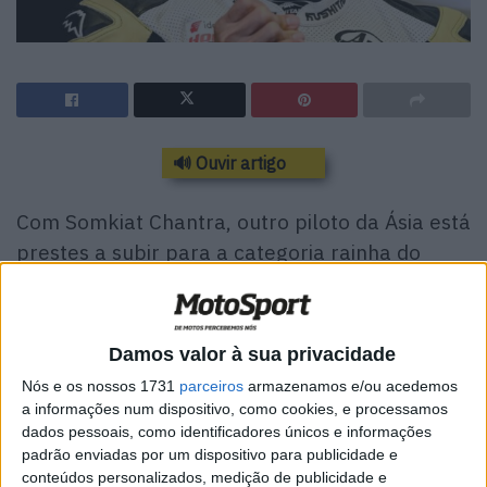
🔊 Ouvir artigo
Com Somkiat Chantra, outro piloto da Ásia está
prestes a subir para a categoria rainha do
MotoGP. O piloto de Moto2 vai ocupar o lugar
de Takaaki Nakagami na equipa Idemitsu LCR
de Lucio Cecchinello.
Damos valor à sua privacidade
Somkiat Chantra, de 25 anos, conhece bem o paddock do
Nós e os nossos 1731
parceiros
armazenamos e/ou acedemos
Campeonato do Mundo. Na sua corrida de de estreia,
a informações num dispositivo, como cookies, e processamos
dados pessoais, como identificadores únicos e informações
Chantra causou sensação como piloto wildcard em
padrão enviadas por um dispositivo para publicidade e
Buriram com o 9º lugar. Apenas um ano depois, o asiático
conteúdos personalizados, medição de publicidade e