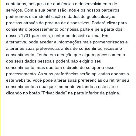
repetiu o forte resultado – mas já como piloto de Moto2.
conteúdos, pesquisa de audiências e desenvolvimento de
serviços.
Com a sua permissão, nós e os nossos parceiros
O piloto tailandês faz parte da equipe Honda Team Asia
poderemos usar identificação e dados de geolocalização
desde 2019. O gestor de equipa, Hiroshi Aoyama, não
precisos através da procura de dispositivos. Poderá clicar para
consentir o processamento por nossa parte e pela parte dos
cuida apenas dos jovens talentos da Moto3 e Moto2
nossos 1731 parceiros, conforme descrito acima. Em
para o Grupo Honda; O ex-campeão mundial e piloto de
alternativa, pode aceder a informações mais pormenorizadas e
MotoGP também é empresário do tailandês.
alterar as suas preferências antes de consentir ou recusar o
consentimento.
Tenha em atenção que algum processamento
Ai Ogura, que ontem foi confirmado como piloto de
dos seus dados pessoais poderá não exigir o seu
MotoGP pela Trackhouse Racing, ainda era companheiro
consentimento, mas que tem o direito de se opor a esse
processamento. As suas preferências serão aplicadas apenas a
de equipe de Somkiat Chantra em 2023. O objectivo da
este website. Você pode alterar suas preferências ou retirar seu
equipa de Aoyama é treinar pilotos da Ásia – com o
consentimento a qualquer momento voltando a este site e
objectivo de atingir a maturidade no MotoGP.
clicando no botão "Privacidade" na parte inferior da página.
Artigos relacionados
MotoGP: Brad Binder quebra o silêncio
sobre o futuro ‘Em algumas semanas
saberemos mais’