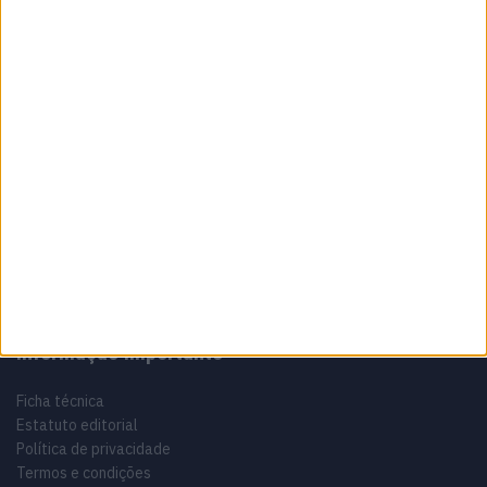
Sobre
Especialistas em Motos, MotoGP, MXGP, Enduro, SuperBikes,
Motocross, Trial
Informação importante
Ficha técnica
Estatuto editorial
Política de privacidade
Termos e condições