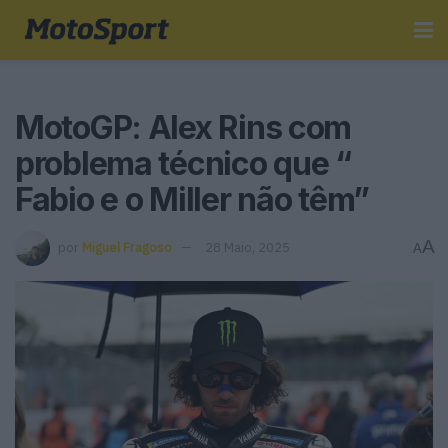
MotoGP: Alex Rins com
problema técnico que “
Fabio e o Miller não têm”
A
por
Miguel Fragoso
28 Maio, 2025
A