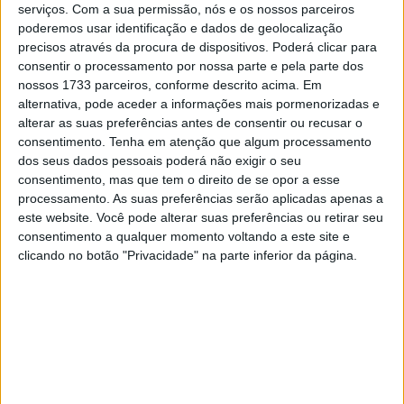
serviços.
Com a sua permissão, nós e os nossos parceiros
poderemos usar identificação e dados de geolocalização
Rins lutou até à última curva e ficou em 15º lugar na
precisos através da procura de dispositivos. Poderá clicar para
linha de meta, a 16,312s do primeiro. Mais tarde, subiu
consentir o processamento por nossa parte e pela parte dos
para 14º na classificação depois de Brad Binder ter
nossos 1733 parceiros, conforme descrito acima. Em
recebido uma penalização de uma posição por exceder o
alternativa, pode aceder a informações mais pormenorizadas e
alterar as suas preferências antes de consentir ou recusar o
limite da pista na última volta.
consentimento.
Tenha em atenção que algum processamento
dos seus dados pessoais poderá não exigir o seu
Em declarações para a imprensa da Monster Energy
consentimento, mas que tem o direito de se opor a esse
Yamaha MotoGP, Alex Rins, falou sobre a sua corrida de
processamento. As suas preferências serão aplicadas apenas a
domingo no circuito de Silverstone.
este website. Você pode alterar suas preferências ou retirar seu
consentimento a qualquer momento voltando a este site e
Artigos relacionados
clicando no botão "Privacidade" na parte inferior da página.
MotoGP: Jorge Martín não dá hipóteses e
vence Sprint marcada pelo domínio da
Aprilia
8 AGOSTO, 2026
MotoGP: Jack Miller prepara adeus após 16
temporadas nos Grandes Prémios