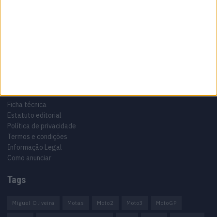
Especialistas em Motos, MotoGP, MXGP, Enduro, SuperBikes,
Motocross, Trial
Informação importante
Ficha técnica
Estatuto editorial
Política de privacidade
Termos e condições
Informação Legal
Como anunciar
Tags
Miguel Oliveira
Motas
Moto2
Moto3
MotoGP