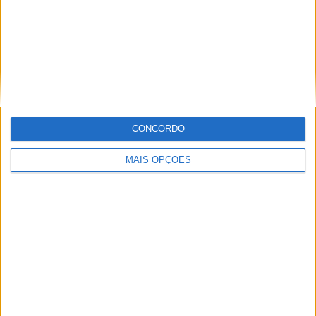
MotoGP: Jorge Martín não dá hipóteses e
vence Sprint marcada pelo domínio da
Aprilia
CONCORDO
POR
MIGUEL FRAGOSO
8 AGOSTO, 2026
MAIS OPÇÕES