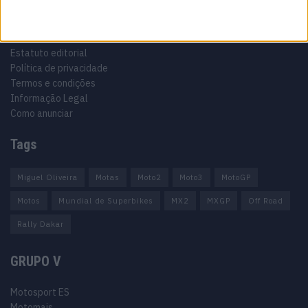
Informação importante
Ficha técnica
Estatuto editorial
Política de privacidade
Termos e condições
Informação Legal
Como anunciar
Tags
Miguel Oliveira
Motas
Moto2
Moto3
MotoGP
Motos
Mundial de Superbikes
MX2
MXGP
Off Road
Rally Dakar
GRUPO V
Motosport ES
Motomais