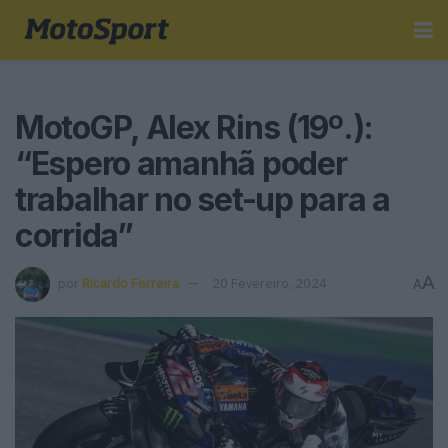
MotoGP, Alex Rins (19º.):
“Espero amanhã poder
trabalhar no set-up para a
corrida”
A
por
Ricardo Ferreira
20 Fevereiro, 2024
A