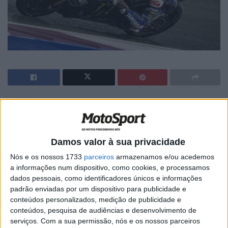
🔊 Ouvir artigo
Alex Rins estava ansioso por experimentar a M1 noutra
pista para ganhar mais experiência com a Yamaha. O
Damos valor à sua privacidade
espanhol efectuou 51 voltas ao longo do primeiro dia e
Nós e os nossos 1733
parceiros
armazenamos e/ou acedemos
estabeleceu um melhor tempo de 1m53,642s na 50ª
a informações num dispositivo, como cookies, e processamos
volta, ficando em 19º lugar, a 1,602s do topo.
dados pessoais, como identificadores únicos e informações
padrão enviadas por um dispositivo para publicidade e
“Começámos o teste um pouco às escuras porque não
conteúdos personalizados, medição de publicidade e
conteúdos, pesquisa de audiências e desenvolvimento de
andei aqui no ano passado. No geral, trabalhámos muito
serviços.
Com a sua permissão, nós e os nossos parceiros
na moto e testamos coisas novas. Colocámos algumas