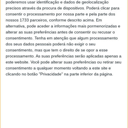
poderemos usar identificação e dados de geolocalização
peças novas e confirmámos outras que testámos em
precisos através da procura de dispositivos. Poderá clicar para
Sepang. Por isso, fizemos muitas alterações na moto e
consentir o processamento por nossa parte e pela parte dos
nossos 1733 parceiros, conforme descrito acima. Em
também passámos muito tempo a trabalhar dentro da
alternativa, pode aceder a informações mais pormenorizadas e
box. Espero que amanhã possa trabalhar mais no meu
alterar as suas preferências antes de consentir ou recusar o
set-up para a corrida.”
Disse o piloto espanhol de 28
consentimento.
Tenha em atenção que algum processamento
anos.
dos seus dados pessoais poderá não exigir o seu
consentimento, mas que tem o direito de se opor a esse
Esta terça-feira os dois pilotos da Monster Energy
processamento. As suas preferências serão aplicadas apenas a
este website. Você pode alterar suas preferências ou retirar seu
Yamaha, Fabio Quartararo e Alex Rins, estarão de volta à
consentimento a qualquer momento voltando a este site e
pista de Lusail para mais testes entre as 14:00 e as
clicando no botão "Privacidade" na parte inferior da página.
21:00 (GMT +3).
Artigos relacionados
MotoGP: Jorge Martín não dá hipóteses e
vence Sprint marcada pelo domínio da
Aprilia
8 AGOSTO, 2026