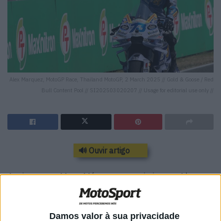
Alex Marquez, MotoGP Race, Thailand MotoGP, 2 March 2025 // Gold & Goose / Red
Bull Content Pool // SI202503020207 // Usage for editorial use only //
🔊 Ouvir artigo
Assim como Marc Márquez, o mais jovem Alex
Márquez também vivenciou o fim de semana na
Tailândia como um começo de sonho para a nova
Damos valor à sua privacidade
temporada de MotoGP.