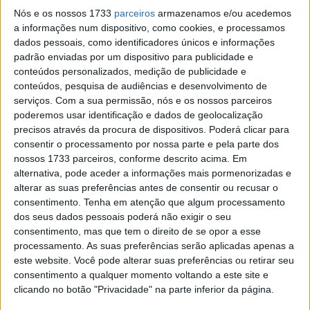
Nós e os nossos 1733
parceiros
armazenamos e/ou acedemos
1º e 2º lugar na qualificação, 1º e 2º lugar no sprint, 1º e
a informações num dispositivo, como cookies, e processamos
2º lugar no Grande Prémio do circuito de Chang na tarde
dados pessoais, como identificadores únicos e informações
padrão enviadas por um dispositivo para publicidade e
de domingo: o sucesso dos irmãos Márquez na abertura
conteúdos personalizados, medição de publicidade e
da temporada teve uma dimensão quase extraterrestre,
conteúdos, pesquisa de audiências e desenvolvimento de
com ambos atingindo o auge de suas respectivas
serviços.
Com a sua permissão, nós e os nossos parceiros
habilidades.
poderemos usar identificação e dados de geolocalização
precisos através da procura de dispositivos. Poderá clicar para
– “Foi um ótimo começo. Na semana passada, quando
consentir o processamento por nossa parte e pela parte dos
nossos 1733 parceiros, conforme descrito acima. Em
ainda estávamos em casa, imaginei como seria
alternativa, pode aceder a informações mais pormenorizadas e
maravilhoso subir ao pódio aqui em Buriram. E agora eu
alterar as suas preferências antes de consentir ou recusar o
estava em segundo no sprint, segundo no grid de largada,
consentimento.
Tenha em atenção que algum processamento
segundo na corrida – e poder compartilhar todos esses
dos seus dados pessoais poderá não exigir o seu
momentos com o meu irmão é realmente muito
consentimento, mas que tem o direito de se opor a esse
processamento. As suas preferências serão aplicadas apenas a
especial”, disse Alex.
este website. Você pode alterar suas preferências ou retirar seu
consentimento a qualquer momento voltando a este site e
O seu sucesso na corrida de domingo só pareceu instável
clicando no botão "Privacidade" na parte inferior da página.
na fase inicial. Alex foi empurrado para fora da pista no