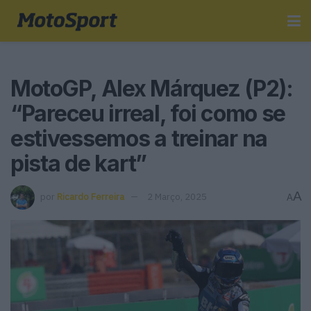
MotoGP, Alex Márquez (P2):
“Pareceu irreal, foi como se
estivessemos a treinar na
pista de kart”
A
por
Ricardo Ferreira
2 Março, 2025
A