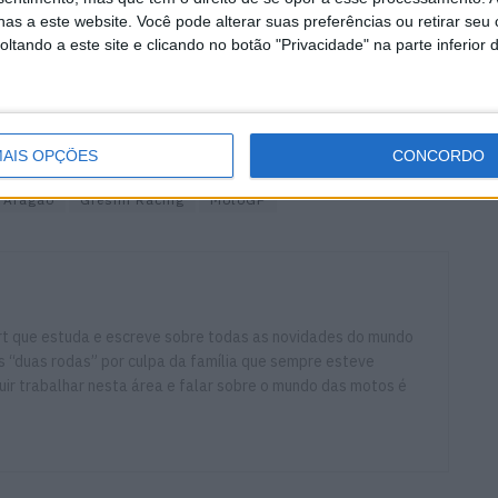
as a este website. Você pode alterar suas preferências ou retirar seu
 puxa mais do que nós! Tu estás a 100%, mas ele está a
tando a este site e clicando no botão "Privacidade" na parte inferior 
Aqui, talvez puxar até ao limite nem seja suficiente para
é um dos seus territórios. Portanto, a mesma
mana: tentar ser o mais competitivo possível, tentar
tentar levar para casa o máximo de pontos possível.
AIS OPÇÕES
CONCORDO
 Aragão
Gresini Racing
MotoGP
ort que estuda e escreve sobre todas as novidades do mundo
 “duas rodas” por culpa da família que sempre esteve
ir trabalhar nesta área e falar sobre o mundo das motos é