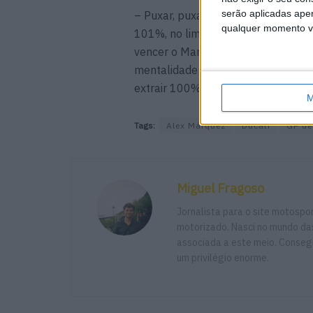
serão aplicadas apen
– Puxar, puxar e puxar. Porque ele
qualquer momento vol
101%, no limite em todos os sitios. 
vencer o Marc [Márquez]. É assim, 
mentalidade de todos os fins de se
extrair 100% do nosso potencial e 
M
Tags:
Alex Márquez
Ducati
GP de
Miguel Fragoso
Jornalista para o site motosp
motorizado. Nasci no mundo das
associada a este meio. Consegu
um privilégio enorme.