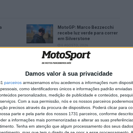
a
MotoGP: Marco Bezzecchi
recebe luz verde para correr
em Silverstone
6 AGOSTO, 2026
Damos valor à sua privacidade
31
parceiros
armazenamos e/ou acedemos a informações num dispositi
o vezes campeão mundial, e que o torna difícil de
essoais, como identificadores únicos e informações padrão enviadas 
vencer neste fim de semana – mesmo para Alex
conteúdos personalizados, medição de publicidade e conteúdos, pesqui
serviços.
Com a sua permissão, nós e os nossos parceiros poderemos 
ção precisos através da procura de dispositivos. Poderá clicar para co
ossa parte e pela parte dos nossos 1731 parceiros, conforme descrit
ps://www.crash.net, Alex Márquez falou sobre o que
eder a informações mais pormenorizadas e alterar as suas preferência
 seu irmão, Marc, nesta fase do campeonato.
timento.
Tenha em atenção que algum processamento dos seus dados
nsentimento, mas que tem o direito de se opor a esse processamento. A