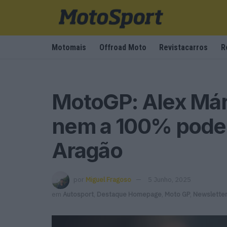
Motomais
Offroad Moto
Revistacarros
R
MotoGP: Alex Már
nem a 100% pode
Aragão
por
Miguel Fragoso
5 Junho, 2025
em
Autosport
,
Destaque Homepage
,
Moto GP
,
Newslette