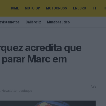
HOME
MOTO GP
MOTOCROSS
ENDURO
TT
T
evistamotos
Calibre12
Mundonautico
quez acredita que
 parar Marc em
A
A
r
,
Newsletter destaque