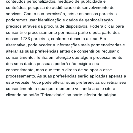
conteúdos personalizados, medição de publicidade e
O jovem espanhol voltou a mostrar toda a sua velocidade
conteúdos, pesquisa de audiências e desenvolvimento de
numa qualificação extremamente equilibrada, batendo
serviços.
Com a sua permissão, nós e os nossos parceiros
poderemos usar identificação e dados de geolocalização
Franco Morbidelli por 0.233s. O piloto da VR46 confirmou
precisos através da procura de dispositivos. Poderá clicar para
o bom ritmo já demonstrado na Q1 e garantiu um lugar
consentir o processamento por nossa parte e pela parte dos
na primeira linha da grelha.
nossos 1733 parceiros, conforme descrito acima. Em
alternativa, pode aceder a informações mais pormenorizadas e
Alex Márquez terminou em terceiro e completou a
alterar as suas preferências antes de consentir ou recusar o
primeira linha com a Ducati da Gresini, ficando apenas a
consentimento.
Tenha em atenção que algum processamento
dos seus dados pessoais poderá não exigir o seu
0.274s da pole.
consentimento, mas que tem o direito de se opor a esse
processamento. As suas preferências serão aplicadas apenas a
Artigos relacionados
este website. Você pode alterar suas preferências ou retirar seu
consentimento a qualquer momento voltando a este site e
MotoGP: Iker Lecuona ambiciona Top 10 em
clicando no botão "Privacidade" na parte inferior da página.
Silverstone
6 AGOSTO, 2026
MotoGP: Marco Bezzecchi recebe luz verde
para correr em Silverstone
6 AGOSTO, 2026