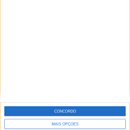
Pedro Acosta
Q1
Q2
Miguel Fragoso
Jornalista para o site motosport que estuda e escreve
sobre todas as novidades do mundo motorizado. Nasci
no mundo das “duas rodas” por culpa da família que
sempre esteve associada a este meio. Conseguir
trabalhar nesta área e falar sobre o mundo das motos é
um privilégio enorme.
CONCORDO
Artigos relacionados
MAIS OPÇÕES