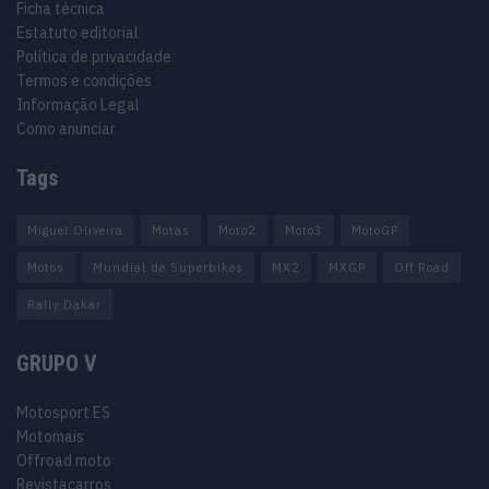
Ficha técnica
Estatuto editorial
Política de privacidade
Termos e condições
Informação Legal
Como anunciar
Tags
Miguel Oliveira
Motas
Moto2
Moto3
MotoGP
Motos
Mundial de Superbikes
MX2
MXGP
Off Road
Rally Dakar
GRUPO V
Motosport ES
Motomais
Offroad moto
Revistacarros