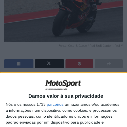
Fonte: Gold & Goose / Red Bull Content Pool //
🔊 Ouvir artigo
Pedro Acosta conquistou uma impressionante pole
Damos valor à sua privacidade
position para o Grande Prémio da Catalunha após
Nós e os nossos 1733
parceiros
armazenamos e/ou acedemos
dominar a sessão de Q2 em Barcelona com uma volta
a informações num dispositivo, como cookies, e processamos
em 1:38.068, confirmando o excelente momento da KTM
dados pessoais, como identificadores únicos e informações
no circuito catalão.
padrão enviadas por um dispositivo para publicidade e