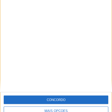
Miguel Fragoso
Jornalista para o site motosport que estuda e escreve
sobre todas as novidades do mundo motorizado. Nasci
no mundo das “duas rodas” por culpa da família que
sempre esteve associada a este meio. Conseguir
trabalhar nesta área e falar sobre o mundo das motos é
um privilégio enorme.
Artigos relacionados
CONCORDO
MAIS OPÇÕES