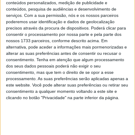
conteúdos personalizados, medição de publicidade e
O piloto da Aruba.it Racing – Ducati foi o único a rodar
conteúdos, pesquisa de audiências e desenvolvimento de
abaixo da barreira de 1’29.7, deixando Yari Montella a
serviços.
Com a sua permissão, nós e os nossos parceiros
0.280s na segunda posição. O italiano da Barni Spark
poderemos usar identificação e dados de geolocalização
Racing Team também mostrou excelente ritmo e
precisos através da procura de dispositivos. Poderá clicar para
consentir o processamento por nossa parte e pela parte dos
assegurou uma primeira linha totalmente dominada pela
nossos 1733 parceiros, conforme descrito acima. Em
Ducati Panigale V4 R.
alternativa, pode aceder a informações mais pormenorizadas e
alterar as suas preferências antes de consentir ou recusar o
Iker Lecuona completou a primeira linha em terceiro
consentimento.
Tenha em atenção que algum processamento
lugar, a meio segundo da pole, depois de uma sessão
dos seus dados pessoais poderá não exigir o seu
consistente com a Ducati oficial.
consentimento, mas que tem o direito de se opor a esse
processamento. As suas preferências serão aplicadas apenas a
este website. Você pode alterar suas preferências ou retirar seu
Artigos relacionados
consentimento a qualquer momento voltando a este site e
clicando no botão "Privacidade" na parte inferior da página.
MotoGP: Jorge Martín reforça candidatura
ao título com mais um resultado sólido em
Silverstone
10 AGOSTO, 2026
MotoGP: Quartararo cai para 16.º após