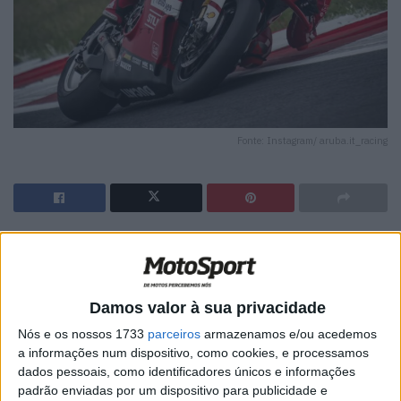
Fonte: Instagram/ aruba.it_racing
🔊 Ouvir artigo
Nicolo Bulega voltou a impor-se em Most e garantiu a
pole position na Superpole do WorldSBK com uma volta
Damos valor à sua privacidade
em 1’29.616, confirmando o domínio da Ducati num
Nós e os nossos 1733
parceiros
armazenamos e/ou acedemos
traçado onde a marca italiana voltou a estar em grande
a informações num dispositivo, como cookies, e processamos
dados pessoais, como identificadores únicos e informações
destaque.
padrão enviadas por um dispositivo para publicidade e