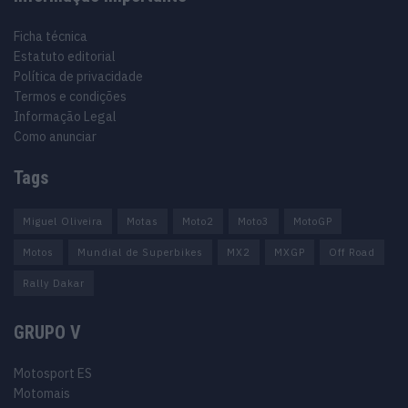
Ficha técnica
Estatuto editorial
Política de privacidade
Termos e condições
Informação Legal
Como anunciar
Tags
Miguel Oliveira
Motas
Moto2
Moto3
MotoGP
Motos
Mundial de Superbikes
MX2
MXGP
Off Road
Rally Dakar
GRUPO V
Motosport ES
Motomais