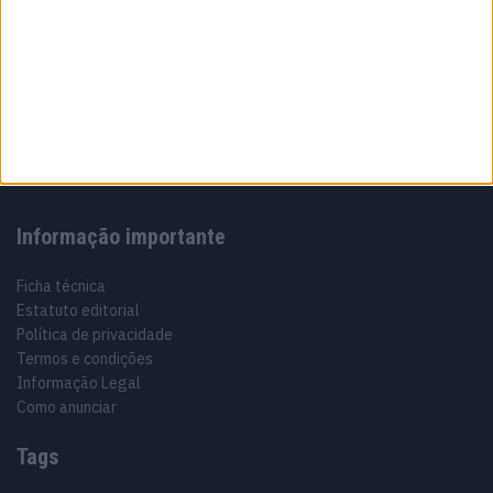
Sobre
Especialistas em Motos, MotoGP, MXGP, Enduro, SuperBikes,
Motocross, Trial
Informação importante
Ficha técnica
Estatuto editorial
Política de privacidade
Termos e condições
Informação Legal
Como anunciar
Tags