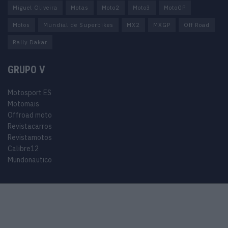
Miguel Oliveira
Motas
Moto2
Moto3
MotoGP
Motos
Mundial de Superbikes
MX2
MXGP
Off Road
Rally Dakar
GRUPO V
Motosport ES
Motomais
Offroad moto
Revistacarros
Revistamotos
Calibre12
Mundonautico
© 2024 Motosport copyright