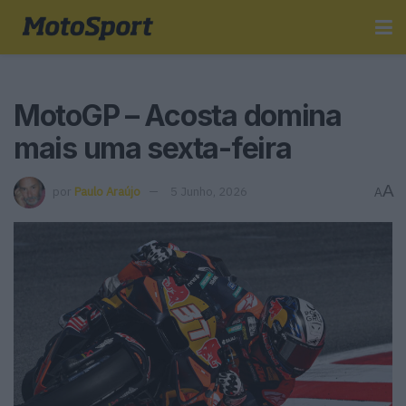
MotoGP – Acosta domina
mais uma sexta-feira
A
por
Paulo Araújo
5 Junho, 2026
A