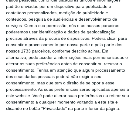
dados pessoais, como identificadores únicos e informações
padrão enviadas por um dispositivo para publicidade e
supreender na Ducati Gresini à frente do pelotão. No Top
conteúdos personalizados, medição de publicidade e
10, estavam também Martin, Marini na Honda em 3º e
conteúdos, pesquisa de audiências e desenvolvimento de
Moreira brevemente no lote, descendo à medida que
serviços.
Com a sua permissão, nós e os nossos parceiros
Bagnaia, Ogura e depois Quartararo ascendiam, o mesmo
poderemos usar identificação e dados de geolocalização
precisos através da procura de dispositivos. Poderá clicar para
acontecendo a DiGiannantonio, com ambos a subir de
consentir o processamento por nossa parte e pela parte dos
novo no final, DiGia a 2º e Moreira a 8º.
nossos 1733 parceiros, conforme descrito acima. Em
alternativa, pode aceder a informações mais pormenorizadas e
alterar as suas preferências antes de consentir ou recusar o
consentimento.
Tenha em atenção que algum processamento
dos seus dados pessoais poderá não exigir o seu
consentimento, mas que tem o direito de se opor a esse
processamento. As suas preferências serão aplicadas apenas a
este website. Você pode alterar suas preferências ou retirar seu
consentimento a qualquer momento voltando a este site e
clicando no botão "Privacidade" na parte inferior da página.