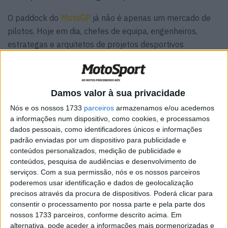
O paddock do
MotoGP
já não é apenas um mercado de
pilotos. Hoje em dia, chefes de equipa, engenheiros,
estrategas e arquitetos de projetos desportivos
tornaram-se também troféus de guerra. E aquilo que
acabou de acontecer entre Aprilia, Honda e a equipa
TrackHouse Racing parece um verdadeiro sismo político
Damos valor à sua privacidade
nos bastidores.
Nós e os nossos 1733
parceiros
armazenamos e/ou acedemos
Porque, em poucos dias, a Aprilia percebeu duas coisas:
a informações num dispositivo, como cookies, e processamos
dados pessoais, como identificadores únicos e informações
primeiro, que Davide Brivio iria abandonar o projeto para
padrão enviadas por um dispositivo para publicidade e
se juntar à Honda; depois, que precisava de reagir
conteúdos personalizados, medição de publicidade e
imediatamente para evitar um vazio perigoso
conteúdos, pesquisa de audiências e desenvolvimento de
precisamente no momento em que o construtor italiano
serviços.
Com a sua permissão, nós e os nossos parceiros
poderemos usar identificação e dados de geolocalização
parece estar a tornar-se a nova referência do
precisos através da procura de dispositivos. Poderá clicar para
campeonato.
consentir o processamento por nossa parte e pela parte dos
nossos 1733 parceiros, conforme descrito acima. Em
Artigos relacionados
alternativa, pode aceder a informações mais pormenorizadas e