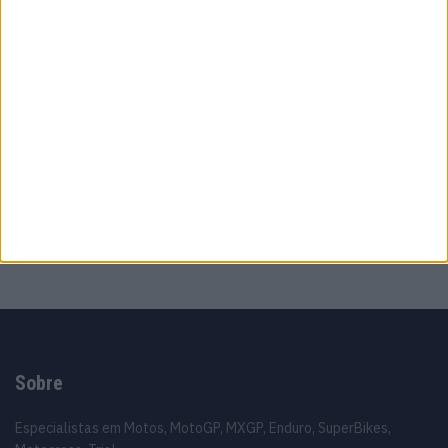
MotoGP: Morbidelli e Lecuona conquistam
as últimas vagas na Q2 em Silverstone
8 AGOSTO, 2026
MotoGP: Aprilia ameaça, mas Di
Giannantonio fecha FP2 na liderança em
Silverstone
8 AGOSTO, 2026
MotoGP: Moto2, Izan Guevara comanda
sessão FP2 equilibrada em Silverstone
8 AGOSTO, 2026
Sobre
Especialistas em Motos, MotoGP, MXGP, Enduro, SuperBikes,