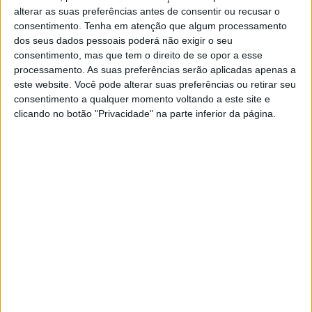
alterar as suas preferências antes de consentir ou recusar o
consentimento.
Tenha em atenção que algum processamento
MotoGP: Jorge Martín faz história em
dos seus dados pessoais poderá não exigir o seu
Silverstone com pole e recorde absoluto
consentimento, mas que tem o direito de se opor a esse
8 AGOSTO, 2026
processamento. As suas preferências serão aplicadas apenas a
este website. Você pode alterar suas preferências ou retirar seu
MotoGP: Morbidelli e Lecuona conquistam
consentimento a qualquer momento voltando a este site e
as últimas vagas na Q2 em Silverstone
clicando no botão "Privacidade" na parte inferior da página.
8 AGOSTO, 2026
E a resposta tem nome: Francesco Guidotti. O italiano
está muito perto de se tornar o novo diretor da
TrackHouse para 2027, num movimento que parece
simultaneamente um regresso estratégico e uma espécie
de vingança pessoal após a sua saída da KTM no final de
2024.