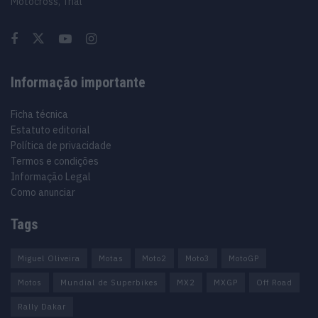
Motocross, Trial
Informação importante
Ficha técnica
Estatuto editorial
Política de privacidade
Termos e condições
Informação Legal
Como anunciar
Tags
Miguel Oliveira
Motas
Moto2
Moto3
MotoGP
Motos
Mundial de Superbikes
MX2
MXGP
Off Road
Rally Dakar