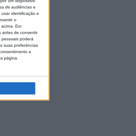
por um dispositivo
sa de audiências e
usar identificação e
nsentir o
o acima. Em
s antes de consentir
 pessoais poderá
s suas preferências
 consentimento a
da página.