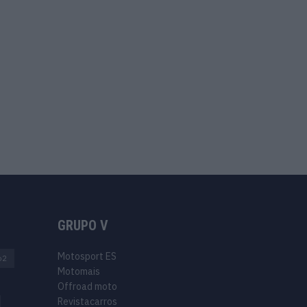
GRUPO V
Motosport ES
o2
Motomais
Offroad moto
Revistacarros