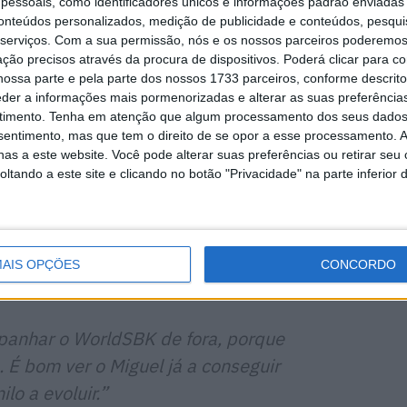
essoais, como identificadores únicos e informações padrão enviadas 
conteúdos personalizados, medição de publicidade e conteúdos, pesqui
e eu teria uma vida tranquila com
serviços.
Com a sua permissão, nós e os nossos parceiros poderemos 
das no EWC, mas agora parece que vou
ção precisos através da procura de dispositivos. Poderá clicar para co
ossa parte e pela parte dos nossos 1733 parceiros, conforme descrit
 ocupado nas próximas cinco semanas!
eder a informações mais pormenorizadas e alterar as suas preferência
 do que antes. É um trabalho diferente,
timento.
Tenha em atenção que algum processamento dos seus dados
stado, mas aquilo de que mais gosto é
nsentimento, mas que tem o direito de se opor a esse processamento. A
as a este website. Você pode alterar suas preferências ou retirar seu
tando a este site e clicando no botão "Privacidade" na parte inferior 
ara testar, mas quando se entra num fim
a, entra-se claramente em modo de
ma oportunidade de conseguir bons
AIS OPÇÕES
CONCORDO
e atrás dela.
mpanhar o WorldSBK de fora, porque
. É bom ver o Miguel já a conseguir
lo a evoluir.”