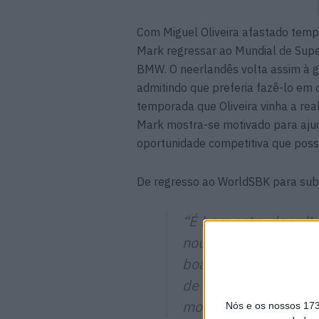
Com Miguel Oliveira afastado temp
Mark regressar ao Mundial de Supe
BMW. O neerlandês volta assim à 
admitindo que preferia fazê-lo em 
temporada que Oliveira vinha a rea
Mark mostra-se motivado para ajud
oportunidade competitiva que possa
De regresso ao WorldSBK para subst
“É bom estar de volt
noutras circunstância
boa temporada até a
de fora. Estou muito f
moto dele.
Nós e os nossos 17