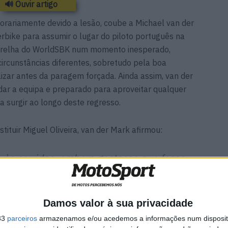
🔊 Ouvir artigo
orariamente devido a lesão, coube a Michael van der
rbike para assumir o lugar do piloto português na
grelha do WorldSBK num momento inesperado,
circunstâncias diferentes, sobretudo pela boa
lizar antes da paragem forçada. Ainda assim, van der
ar a equipa e preparado para aproveitar qualquer
 surgir ao longo deste regresso.
ituir Miguel Oliveira, van der Mark afirmou:
a às corridas, embora gostasse que fosse
s, porque o Miguel estava a fazer uma
gora. É realmente uma pena que esteja
eliz por poder ajudar a equipa e pilotar a
Damos valor à sua privacidade
33
parceiros
armazenamos e/ou acedemos a informações num dispositi