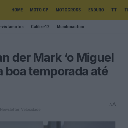
HOME
MOTO GP
MOTOCROSS
ENDURO
TT
T
evistamotos
Calibre12
Mundonautico
n der Mark ‘o Miguel
a boa temporada até
A
A
Newsletter
,
Velocidade