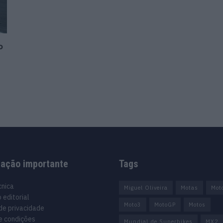
o
mação importante
Tags
cnica
Miguel Oliveira
Motas
Mot
 editorial
Moto3
MotoGP
Motos
 de privacidade
e condições
Mundial de Superbikes
MX2