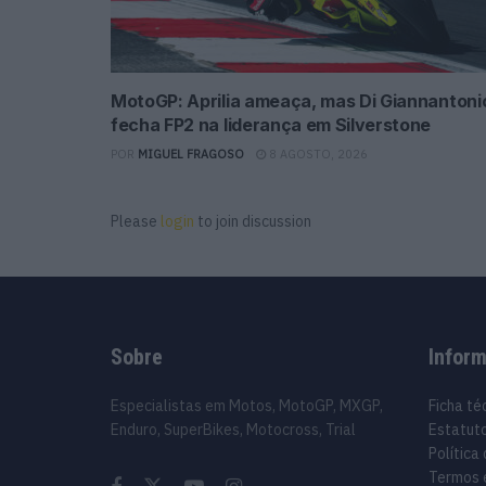
MotoGP: Aprilia ameaça, mas Di Giannantoni
fecha FP2 na liderança em Silverstone
POR
MIGUEL FRAGOSO
8 AGOSTO, 2026
Please
login
to join discussion
Sobre
Infor
Especialistas em Motos, MotoGP, MXGP,
Ficha té
Enduro, SuperBikes, Motocross, Trial
Estatuto
Política
Termos 