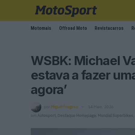
Motomais
Offroad Moto
Revistacarros
R
WSBK: Michael Va
estava a fazer um
agora’
por
Miguel Fragoso
14 Maio, 2026
em
Autosport
,
Destaque Homepage
,
Mundial Superbikes
,