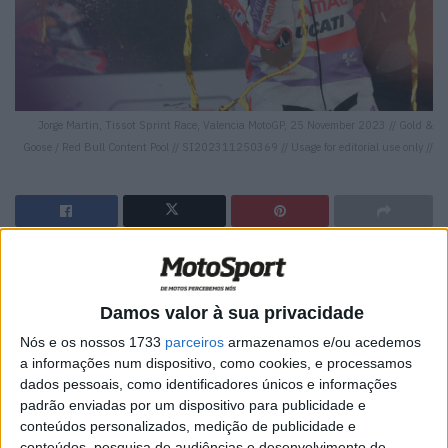
Jorge Martin, Tissot Sprint Race, Valencia MotoGP, 25 November 2023 // Gold &
Goose / Red Bull Content Pool // SI202311250369 // Usage for editorial use only //
🔊 Ouvir artigo
Ontem, Jorge Martin estava entusiasmado no pódio ao
Damos valor à sua privacidade
estilo Superbike, com os fãs aglomerando-se à sua volta
Nós e os nossos 1733
parceiros
armazenamos e/ou acedemos
e deixando-o sentir o seu encorajamento.
“É isso que
a informações num dispositivo, como cookies, e processamos
trazem os resultados que alcançamos. Estou a gostar
dados pessoais, como identificadores únicos e informações
padrão enviadas por um dispositivo para publicidade e
muito, embora não seja fácil pela pressão. As pessoas
conteúdos personalizados, medição de publicidade e
apoiam-me, estar em Espanha é ótimo e espero que
conteúdos, pesquisa de audiências e desenvolvimento de