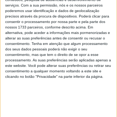
amanhã seja um grande dia”,
disse ‘Martinator’ com os
serviços.
Com a sua permissão, nós e os nossos parceiros
olhos quase marejados de lágrimas quanto Marc
poderemos usar identificação e dados de geolocalização
precisos através da procura de dispositivos. Poderá clicar para
Márquez.
consentir o processamento por nossa parte e pela parte dos
nossos 1733 parceiros, conforme descrito acima. Em
O Sprint mostrou que Martín tem ritmo e capacidade
alternativa, pode aceder a informações mais pormenorizadas e
para vencer , mas, o mais importante, também para
alterar as suas preferências antes de consentir ou recusar o
‘brincar’ com a corrida. No entanto, a sua situação, com
consentimento.
Tenha em atenção que algum processamento
14 pontos a favor de Pecco Bagnaia, não é fácil… Ambos
dos seus dados pessoais poderá não exigir o seu
consentimento, mas que tem o direito de se opor a esse
têm que fazer bem as contas e preparar estratégias
processamento. As suas preferências serão aplicadas apenas a
acertadas.
este website. Você pode alterar suas preferências ou retirar seu
consentimento a qualquer momento voltando a este site e
Aleix Espargaró concorda com Marc Márquez que
clicando no botão "Privacidade" na parte inferior da página.
deposita o favoritismo em Martin
: “Dou 70 por cento
para o Jorge e 30 por cento para o Pecco, porque como o
Marc disse ontem, um piloto tem dúvidas quando tem
algo a defender; o Jorge não tem nada a defender, só
precisa de atacar. Amanhã ele vai dar um ‘sarao’ como
nunca viram aqui em Cheste “Ele está tranquilo, aceita