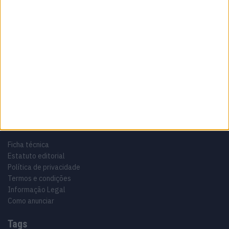
Sobre
Especialistas em Motos, MotoGP, MXGP, Enduro, SuperBikes,
Motocross, Trial
Informação importante
Ficha técnica
Estatuto editorial
Política de privacidade
Termos e condições
Informação Legal
Como anunciar
Tags