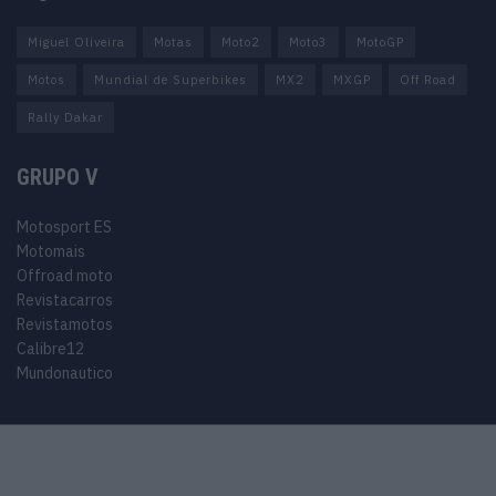
Miguel Oliveira
Motas
Moto2
Moto3
MotoGP
Motos
Mundial de Superbikes
MX2
MXGP
Off Road
Rally Dakar
GRUPO V
Motosport ES
Motomais
Offroad moto
Revistacarros
Revistamotos
Calibre12
Mundonautico
© 2024 Motosport copyright