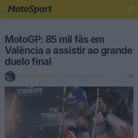
MotoGP: 85 mil fãs em
Valência a assistir ao grande
duelo final
A
por
Ricardo Ferreira
26 Novembro, 2023
A