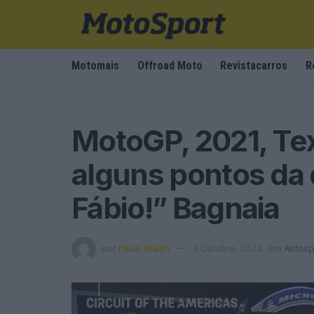
Motomais
Offroad Moto
Revistacarros
R
MotoGP, 2021, Te
alguns pontos da 
Fábio!” Bagnaia
por
Paulo Araújo
4 Outubro, 2021
em
Autosp