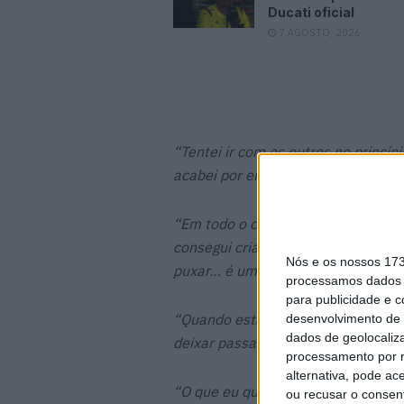
Ducati oficial
7 AGOSTO, 2026
“Tentei ir com os outros no princíp
acabei por entrar no ritmo certo…”
“Em todo o caso, fui muito cuidados
consegui criar um intervalo, e quan
Nós e os nossos 17
puxar… é um resultado muito impor
processamos dados p
para publicidade e 
“Quando estava atrás do Martin, sa
desenvolvimento de 
dados de geolocaliza
deixar passar, o que foi pena, porq
processamento por n
alternativa, pode ac
“O que eu quero é recuperar alguns
ou recusar o consen