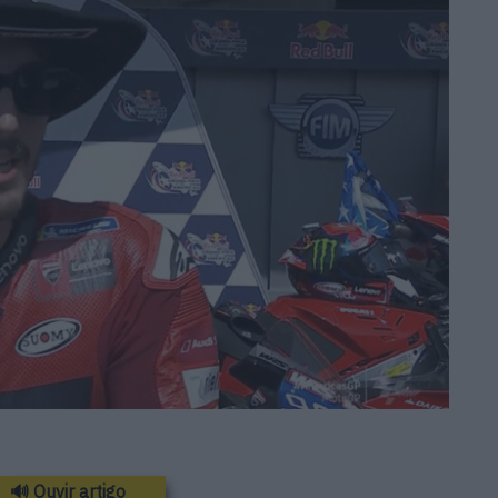
🔊 Ouvir artigo