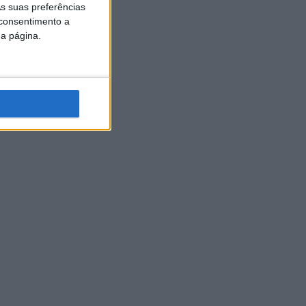
s suas preferências
 consentimento a
da página.