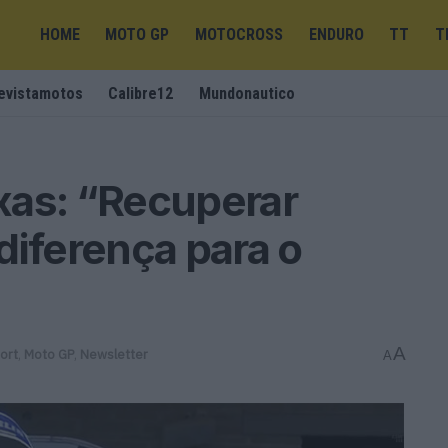
HOME
MOTO GP
MOTOCROSS
ENDURO
TT
T
evistamotos
Calibre12
Mundonautico
xas: “Recuperar
diferença para o
A
ort
,
Moto GP
,
Newsletter
A