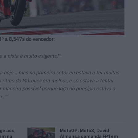
3º a 8,547s do vencedor:
e a pista é muito exigente!”
a hoje… mas no primeiro setor eu estava a ter muitas
o ritmo do Márquez era melhor, e só estava a tentar
r maneira possível porque logo do princípio estava a
..:”
age aos
MotoGP: Moto3, David
cam na
Almansa comanda FP1 em