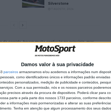
Silverstone
7 AGOSTO, 2026
io da corrida, houve muita confusão no princípio, mas
o no arranque, vi o que os outros pilotos faziam e
Damos valor à sua privacidade
do vi que os outros estavam abrandar o ritmo, tentei
33
parceiros
armazenamos e/ou acedemos a informações num dispositi
tante!”
essoais, como identificadores únicos e informações padrão enviadas 
conteúdos personalizados, medição de publicidade e conteúdos, pesqui
bia que ele tinha sido penalizado e que ia ter que me
serviços.
Com a sua permissão, nós e os nossos parceiros poderemos 
ção precisos através da procura de dispositivos. Poderá clicar para co
ue ele estava a fazer uma bela corrida…”
ossa parte e pela parte dos nossos 1733 parceiros, conforme descrit
eder a informações mais pormenorizadas e alterar as suas preferência
 pontos da diferença para o Fábio, não estou a pensar
timento.
Tenha em atenção que algum processamento dos seus dados