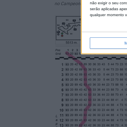
não exigir o seu co
no Campeonato neste momento, ape
serão aplicadas apen
qualquer momento vol
M