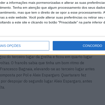
eder a informações mais pormenorizadas e alterar as suas preferência
timento.
Tenha em atenção que algum processamento dos seus dados
nsentimento, mas que tem o direito de se opor a esse processamento. A
as a este website. Você pode alterar suas preferências ou retirar seu
tando a este site e clicando no botão "Privacidade" na parte inferior 
AIS OPÇÕES
CONCORDO
rgou do terceiro lugar da grelha e ficou em quarto lugar
0 voltas. O francês sabia que tinha um bom ritmo de
Francesco Bagnaia, elevando-se ao terceiro lugar antes
 composta por Pol e Aleix Espargaro. Quartararo fez
 por despojar do segundo lugar Aleix Espargaro, antes
lta.