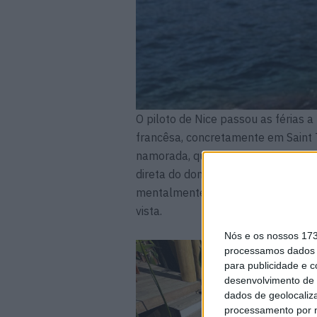
O piloto de Nice passou as férias a
francêsa, concretamente em Saint T
namorada, que por acaso é respons
direta do dono da equipa, Hervé Po
mentalmente para uma reentrada em
vista.
Nós e os nossos 17
processamos dados p
para publicidade e 
desenvolvimento de 
dados de geolocaliza
processamento por n