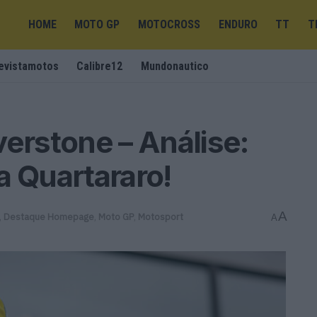
HOME
MOTO GP
MOTOCROSS
ENDURO
TT
T
evistamotos
Calibre12
Mundonautico
verstone – Análise:
a Quartararo!
A
,
Destaque Homepage
,
Moto GP
,
Motosport
A