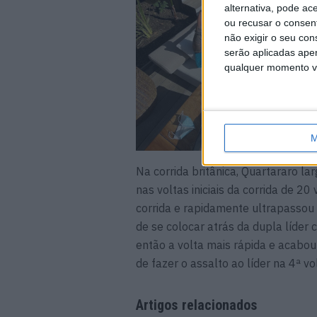
alternativa, pode ac
ou recusar o consen
não exigir o seu co
serão aplicadas apen
qualquer momento vol
M
Na corrida britânica, Quartararo la
nas voltas iniciais da corrida de 2
corrida e rapidamente ultrapassou 
de se colocar atrás da dupla líder
então a volta mais rápida e acabou
de fazer o assalto ao líder na 4ª vo
Artigos relacionados