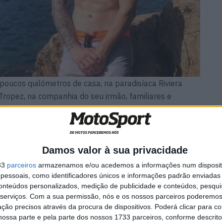
 poucos quilómetros de casa, na paradisíaca Riviera
ropez, na companhia do seu irmão, familiares e
ável do gabinete de imprensa da Tech3 e familiar
ncharal. Fabio relaxou uns dias e preparou-se
 força depois das férias… e os resultados estão à
Damos valor à sua privacidade
33
parceiros
armazenamos e/ou acedemos a informações num dispositi
essoais, como identificadores únicos e informações padrão enviadas 
conteúdos personalizados, medição de publicidade e conteúdos, pesqui
serviços.
Com a sua permissão, nós e os nossos parceiros poderemos 
ção precisos através da procura de dispositivos. Poderá clicar para co
ossa parte e pela parte dos nossos 1733 parceiros, conforme descrit