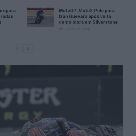
prepara
MotoGP: Moto2,Pole para
oradas
Izan Guevara após volta
s
demolidora em Silverstone
8 AGOSTO, 2026