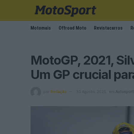
Motomais
Offroad Moto
Revistacarros
R
MotoGP, 2021, Sil
Um GP crucial par
por
Redação
30 Agosto, 2021
em
Autosport