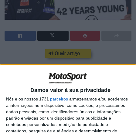
🔊 Ouvir artigo
O Multi-Campeão de Tavullia fez 42 anos no
dia em que o seu esquadrão de Moto2 foi
apresentado
Damos valor à sua privacidade
Nós e os nossos 1731
parceiros
armazenamos e/ou acedemos
a informações num dispositivo, como cookies, e processamos
dados pessoais, como identificadores únicos e informações
“42 anos de Juventude!”
Valentino Rossi
padrão enviadas por um dispositivo para publicidade e
conteúdos personalizados, medição de publicidade e
conteúdos, pesquisa de audiências e desenvolvimento de