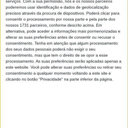
serviços.
Com a sua permissão, nós e os nossos parceiros
poderemos usar identificação e dados de geolocalização
precisos através da procura de dispositivos. Poderá clicar para
consentir o processamento por nossa parte e pela parte dos
nossos 1731 parceiros, conforme descrito acima. Em
alternativa, pode aceder a informações mais pormenorizadas e
alterar as suas preferências antes de consentir ou recusar o
consentimento.
Tenha em atenção que algum processamento
dos seus dados pessoais poderá não exigir o seu
consentimento, mas que tem o direito de se opor a esse
processamento. As suas preferências serão aplicadas apenas a
este website. Você pode alterar suas preferências ou retirar seu
consentimento a qualquer momento voltando a este site e
clicando no botão "Privacidade" na parte inferior da página.
Cada vez mais uma força na MotoGP, a equipa do VR46
estreia-se este ano na MotoGP com o meio-irmão Luca
Marini.
As Moto3 ficam de lado por ora, mas além dos 42 anos