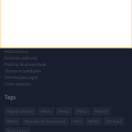
Motocross, Trial
Informação importante
Ficha técnica
Estatuto editorial
Política de privacidade
Termos e condições
Informação Legal
Como anunciar
Tags
Miguel Oliveira
Motas
Moto2
Moto3
MotoGP
Motos
Mundial de Superbikes
MX2
MXGP
Off Road
Rally Dakar