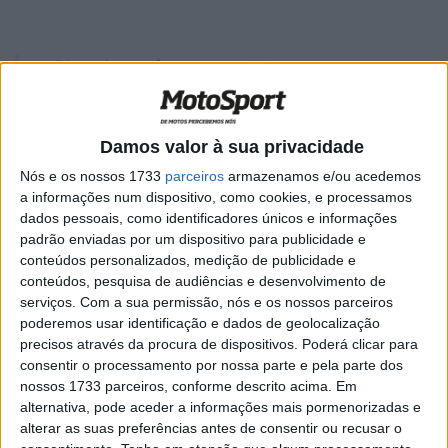
“Sentei-me três vezes na KTM, mas sempre com o
motor desligado”
Damos valor à sua privacidade
Nós e os nossos 1733
parceiros
armazenamos e/ou acedemos
a informações num dispositivo, como cookies, e processamos
dados pessoais, como identificadores únicos e informações
padrão enviadas por um dispositivo para publicidade e
conteúdos personalizados, medição de publicidade e
conteúdos, pesquisa de audiências e desenvolvimento de
serviços.
Com a sua permissão, nós e os nossos parceiros
poderemos usar identificação e dados de geolocalização
precisos através da procura de dispositivos. Poderá clicar para
consentir o processamento por nossa parte e pela parte dos
nossos 1733 parceiros, conforme descrito acima. Em
alternativa, pode aceder a informações mais pormenorizadas e
O contrato de Danilo Petrucci com a Ducati expirou a 31
alterar as suas preferências antes de consentir ou recusar o
de Dezembro, pelo que o bicampeão do MotoGP pode