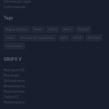
Informação Legal
Como anunciar
Tags
Miguel Oliveira
Motas
Moto2
Moto3
MotoGP
Motos
Mundial de Superbikes
MX2
MXGP
Off Road
Rally Dakar
GRUPO V
Motosport ES
Motomais
Offroad moto
Revistacarros
Revistamotos
Calibre12
Mundonautico