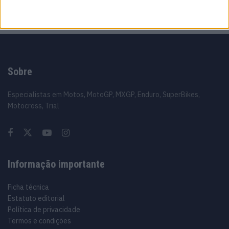
Sobre
Especialistas em Motos, MotoGP, MXGP, Enduro, SuperBikes,
Motocross, Trial
Informação importante
Ficha técnica
Estatuto editorial
Política de privacidade
Termos e condições