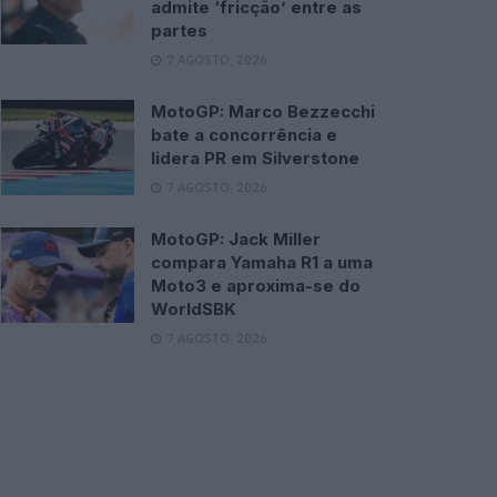
admite ‘fricção’ entre as
partes
7 AGOSTO, 2026
MotoGP: Marco Bezzecchi
bate a concorrência e
lidera PR em Silverstone
7 AGOSTO, 2026
MotoGP: Jack Miller
compara Yamaha R1 a uma
Moto3 e aproxima-se do
WorldSBK
7 AGOSTO, 2026