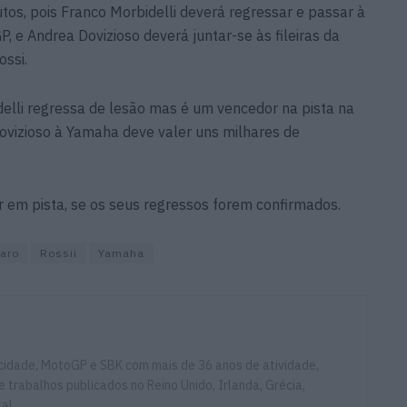
utos, pois Franco Morbidelli deverá regressar e passar à
e Andrea Dovizioso deverá juntar-se às fileiras da
ssi.
elli regressa de lesão mas é um vencedor na pista na
vizioso à Yamaha deve valer uns milhares de
 em pista, se os seus regressos forem confirmados.
aro
Rossii
Yamaha
ocidade, MotoGP e SBK com mais de 36 anos de atividade,
e trabalhos publicados no Reino Unido, Irlanda, Grécia,
gal