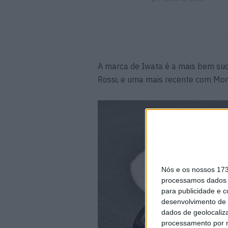
A marca de Iwata é a mais bem suce
Rossi, e uma mais recente com Morbi
Nós e os nossos 17
processamos dados p
para publicidade e 
desenvolvimento de 
dados de geolocaliza
processamento por n