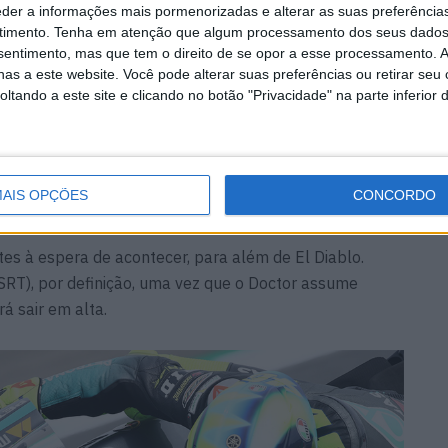
eder a informações mais pormenorizadas e alterar as suas preferência
timento.
Tenha em atenção que algum processamento dos seus dados
nsentimento, mas que tem o direito de se opor a esse processamento. A
as a este website. Você pode alterar suas preferências ou retirar seu
tando a este site e clicando no botão "Privacidade" na parte inferior 
planeado, mas o francês subiu de forma até agora em
AIS OPÇÕES
CONCORDO
ntre os dois primeiros no campeonato desta vez?
 à espera de acontecer, para além de El Diablo.
SRT), por definição, uma vez que o Doctor assume
á sair em alta.