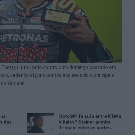
 Energy) lutou pelo controlo no domingo passado em
vo, cedendo alguns pontos aos seus dois principais
tório Yamaha.
ina
MotoGP: Tensão entre KTM e
es das
Viñales? Steiner admite
‘fricção’ entre as partes
7 AGOSTO, 2026