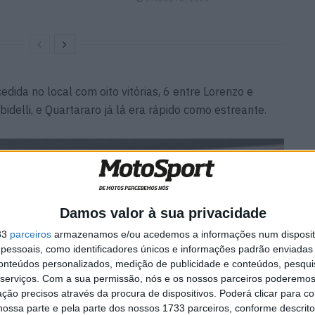
dida no local com oito vitórias, 6 entre Lorenzo e
delli, e Quartararo já lá era rápido como estreante.
Damos valor à sua privacidade
33
parceiros
armazenamos e/ou acedemos a informações num dispositi
essoais, como identificadores únicos e informações padrão enviadas 
conteúdos personalizados, medição de publicidade e conteúdos, pesqui
serviços.
Com a sua permissão, nós e os nossos parceiros poderemos 
ção precisos através da procura de dispositivos. Poderá clicar para co
ossa parte e pela parte dos nossos 1733 parceiros, conforme descrit