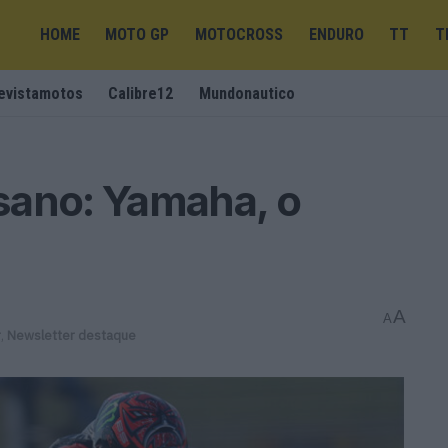
HOME
MOTO GP
MOTOCROSS
ENDURO
TT
T
evistamotos
Calibre12
Mundonautico
sano: Yamaha, o
A
A
r
,
Newsletter destaque