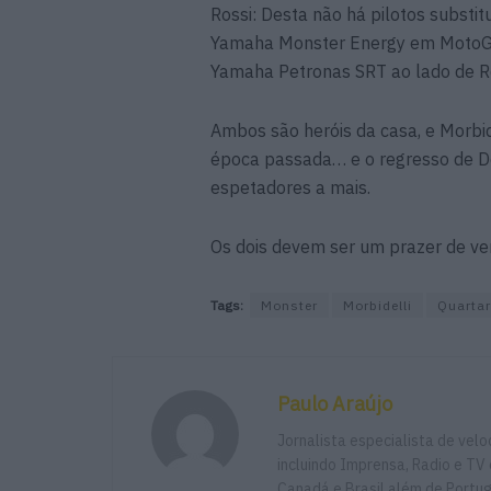
Rossi: Desta não há pilotos substit
Yamaha Monster Energy em MotoGP, 
Yamaha Petronas SRT ao lado de Ro
Ambos são heróis da casa, e Morbid
época passada… e o regresso de Do
espetadores a mais.
Os dois devem ser um prazer de ver
Tags:
Monster
Morbidelli
Quartar
Paulo Araújo
Jornalista especialista de vel
incluindo Imprensa, Radio e TV 
Canadá e Brasil além de Portu