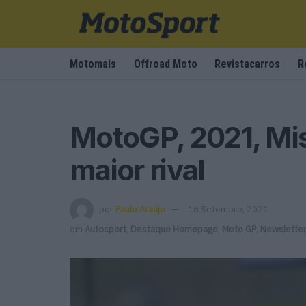
Motomais
Offroad Moto
Revistacarros
R
MotoGP, 2021, Mi
maior rival
por
Paulo Araújo
16 Setembro, 2021
em
Autosport
,
Destaque Homepage
,
Moto GP
,
Newslette