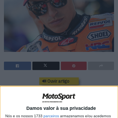
🔊 Ouvir artigo
Marc Márquez enviou o seu troféu
de Aragón com uma comovente
Damos valor à sua privacidade
mensagem à mãe enlutada de
Nós e os nossos 1733
parceiros
armazenamos e/ou acedemos