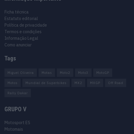
Ficha técnica
Estatuto editorial
Política de privacidade
Termos e condições
Informação Legal
Como anunciar
Tags
Miguel Oliveira
Motas
Moto2
Moto3
MotoGP
Motos
Mundial de Superbikes
MX2
MXGP
Off Road
Rally Dakar
GRUPO V
Motosport ES
Motomais