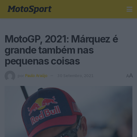
MotoGP, 2021: Márquez é
grande também nas
pequenas coisas
A
por
Paulo Araújo
30 Setembro, 2021
A