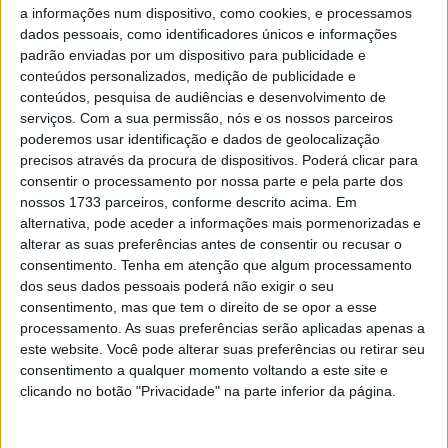
Hugo Millan
a informações num dispositivo, como cookies, e processamos
dados pessoais, como identificadores únicos e informações
padrão enviadas por um dispositivo para publicidade e
Marc Márquez, oito vezes Campeão Mundial, está
conteúdos personalizados, medição de publicidade e
inevitavelmente na ribalta, mas também revela a sua
conteúdos, pesquisa de audiências e desenvolvimento de
dimensão humana longe das câmaras e atenção do
serviços.
Com a sua permissão, nós e os nossos parceiros
poderemos usar identificação e dados de geolocalização
público.
precisos através da procura de dispositivos. Poderá clicar para
consentir o processamento por nossa parte e pela parte dos
nossos 1733 parceiros, conforme descrito acima. Em
alternativa, pode aceder a informações mais pormenorizadas e
alterar as suas preferências antes de consentir ou recusar o
consentimento.
Tenha em atenção que algum processamento
dos seus dados pessoais poderá não exigir o seu
consentimento, mas que tem o direito de se opor a esse
processamento. As suas preferências serão aplicadas apenas a
este website. Você pode alterar suas preferências ou retirar seu
consentimento a qualquer momento voltando a este site e
clicando no botão "Privacidade" na parte inferior da página.
A prova está num gesto recente à mãe enlutada de Hugo