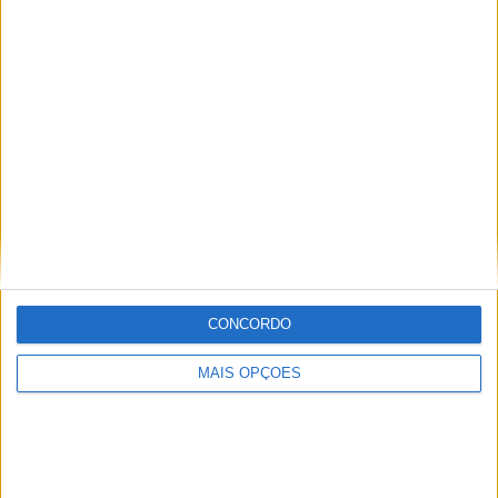
frente para o número 44.
E em Aragón? Mais bons presságios: Alex Márquez
também tomou o seu primeiro pódio em tempo seco e o
segundo geral, como novato no MotorLand na época
passada, e Nakagami fez a pole, por isso a Honda vai
sentir-se otimista com um fim-de-semana de alta
pontuação em Aragón.
Tags:
Alex
Espargaró
Honda
LCR
Marquez
Nakagami
Repsol
CONCORDO
MAIS OPÇÕES
Paulo Araújo