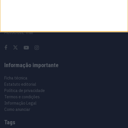
Sobre
Especialistas em Motos, MotoGP, MXGP, Enduro, SuperBikes,
Motocross, Trial
Informação importante
Ficha técnica
Estatuto editorial
Política de privacidade
Termos e condições
Informação Legal
Como anunciar
Tags