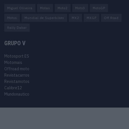
Miguel Oliveira
Motas
Moto2
Moto3
MotoGP
Motos
Mundial de Superbikes
MX2
MXGP
Off Road
Rally Dakar
GRUPO V
Motosport ES
Motomais
Offroad moto
Revistacarros
Revistamotos
Calibre12
Mundonautico
© 2024 Motosport copyright