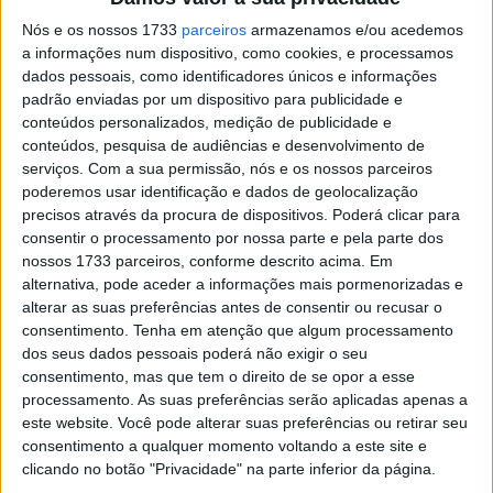
árida, convidando o homem e máquina a deixarem a sua
Nós e os nossos 1733
parceiros
armazenamos e/ou acedemos
marca no terreno. E, ainda mais pertinente para prever o
a informações num dispositivo, como cookies, e processamos
fim-de-semana à frente, é também um circuito anti-
dados pessoais, como identificadores únicos e informações
horário… e isso geralmente significa uma coisa: domínio
padrão enviadas por um dispositivo para publicidade e
conteúdos personalizados, medição de publicidade e
de Marc Márquez na Honda Repsol.
conteúdos, pesquisa de audiências e desenvolvimento de
serviços.
Com a sua permissão, nós e os nossos parceiros
poderemos usar identificação e dados de geolocalização
precisos através da procura de dispositivos. Poderá clicar para
consentir o processamento por nossa parte e pela parte dos
nossos 1733 parceiros, conforme descrito acima. Em
alternativa, pode aceder a informações mais pormenorizadas e
alterar as suas preferências antes de consentir ou recusar o
consentimento.
Tenha em atenção que algum processamento
dos seus dados pessoais poderá não exigir o seu
consentimento, mas que tem o direito de se opor a esse
processamento. As suas preferências serão aplicadas apenas a
O oito-vezes Campeão do Mundo não se cobriu de glória
este website. Você pode alterar suas preferências ou retirar seu
em Silverstone após uma queda prematura que derrubou
consentimento a qualquer momento voltando a este site e
Jorge Martin (Pramac Racing), mas não se magoou, e o
clicando no botão "Privacidade" na parte inferior da página.