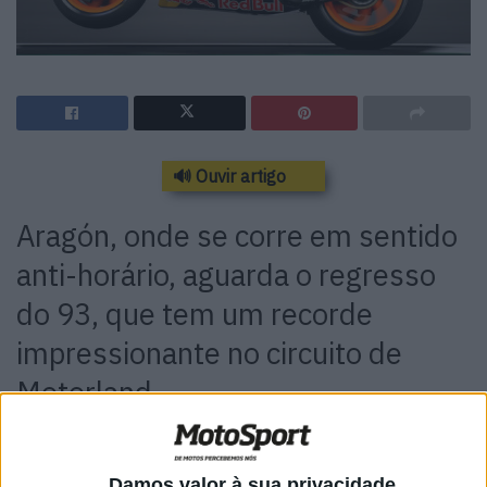
🔊 Ouvir artigo
Aragón, onde se corre em sentido
anti-horário, aguarda o regresso
do 93, que tem um recorde
impressionante no circuito de
Motorland
MotorLand Aragón é como um posto avançado da
velocidade numa paisagem de resto rural, marcante e
Damos valor à sua privacidade