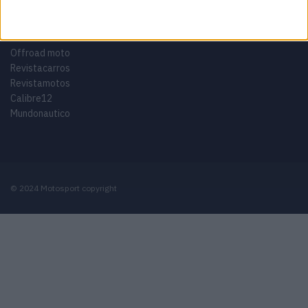
Motosport ES
Motomais
Offroad moto
Revistacarros
Revistamotos
Calibre12
Mundonautico
© 2024 Motosport copyright