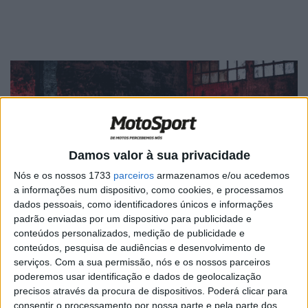
Damos valor à sua privacidade
Nós e os nossos 1733
parceiros
armazenamos e/ou acedemos
a informações num dispositivo, como cookies, e processamos
dados pessoais, como identificadores únicos e informações
padrão enviadas por um dispositivo para publicidade e
A renovação do contrato Honda /Repsol vai permitir, em
conteúdos personalizados, medição de publicidade e
2022, celebrar 28 anos de parceria técnica entre as duas
conteúdos, pesquisa de audiências e desenvolvimento de
serviços.
Com a sua permissão, nós e os nossos parceiros
marcas, além de numerosos títulos e sucessos.
poderemos usar identificação e dados de geolocalização
precisos através da procura de dispositivos. Poderá clicar para
consentir o processamento por nossa parte e pela parte dos