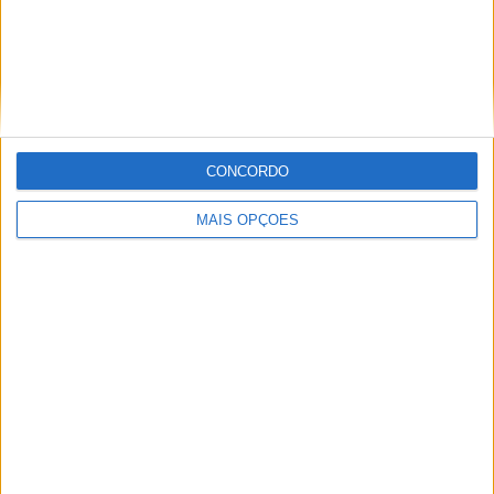
Tags:
Álex Crivillé
Casey Stoner
Honda
Marc Márquez
Mick Doohan
Nicky Hayden
Repso
Valentino Rossi
CONCORDO
MAIS OPÇÕES
Paulo Araújo
Jornalista especialista de velocidade, MotoGP e SBK
com mais de 36 anos de atividade, incluindo Imprensa,
Radio e TV e trabalhos publicados no Reino Unido,
Irlanda, Grécia, Canadá e Brasil além de Portugal