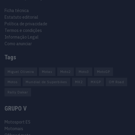
Ficha técnica
Estatuto editorial
Política de privacidade
Termos e condições
Informação Legal
Como anunciar
Tags
Miguel Oliveira
Motas
Moto2
Moto3
MotoGP
Motos
Mundial de Superbikes
MX2
MXGP
Off Road
Rally Dakar
GRUPO V
Motosport ES
Motomais