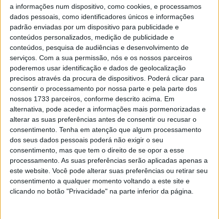
Restam apenas três rondas no Campeonato do Mundo
a informações num dispositivo, como cookies, e processamos
de MotoGP, com o último triplo encontro da temporada a
dados pessoais, como identificadores únicos e informações
começar em Valência com o chamado Grande Prémio da
padrão enviadas por um dispositivo para publicidade e
conteúdos personalizados, medição de publicidade e
Europa.
conteúdos, pesquisa de audiências e desenvolvimento de
serviços.
Com a sua permissão, nós e os nossos parceiros
O panorama do Campeonato não está mais claro depois
poderemos usar identificação e dados de geolocalização
de Franco Morbidelli (Yamaha Petronas SRT) e Alex Rins
precisos através da procura de dispositivos. Poderá clicar para
(Suzuki Ecstar) se terem juntado ao grupo em
consentir o processamento por nossa parte e pela parte dos
perseguição do título após vitórias na dupla de Aragón,
nossos 1733 parceiros, conforme descrito acima. Em
alternativa, pode aceder a informações mais pormenorizadas e
enquanto Joan Mir (Suzuki Ecstar) lidera a classificação
alterar as suas preferências antes de consentir ou recusar o
com tudo ainda em jogo.
consentimento.
Tenha em atenção que algum processamento
dos seus dados pessoais poderá não exigir o seu
Artigos relacionados
consentimento, mas que tem o direito de se opor a esse
processamento. As suas preferências serão aplicadas apenas a
este website. Você pode alterar suas preferências ou retirar seu
MotoGP: Jorge Martín não dá hipóteses e
consentimento a qualquer momento voltando a este site e
vence Sprint marcada pelo domínio da
Aprilia
clicando no botão "Privacidade" na parte inferior da página.
8 AGOSTO, 2026
MotoGP: Jack Miller prepara adeus após 16