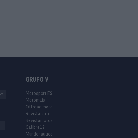
GRUPO V
Motosport ES
o2
Motomais
Offroad moto
Revistacarros
Revistamotos
r
Calibre12
Mundonautico