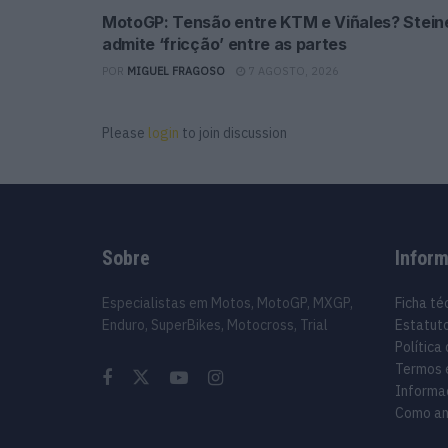
MotoGP: Tensão entre KTM e Viñales? Stein
admite ‘fricção’ entre as partes
POR
MIGUEL FRAGOSO
7 AGOSTO, 2026
Please
login
to join discussion
Sobre
Infor
Especialistas em Motos, MotoGP, MXGP,
Ficha té
Enduro, SuperBikes, Motocross, Trial
Estatuto
Política
Termos 
Informa
Como an