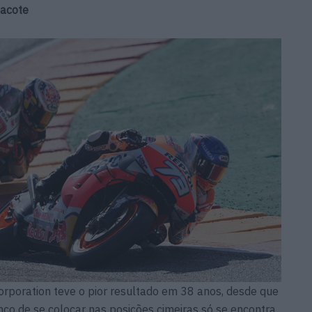
pacote
orporation teve o pior resultado em 38 anos, desde que
o de se colocar nas posições cimeiras só se encontra