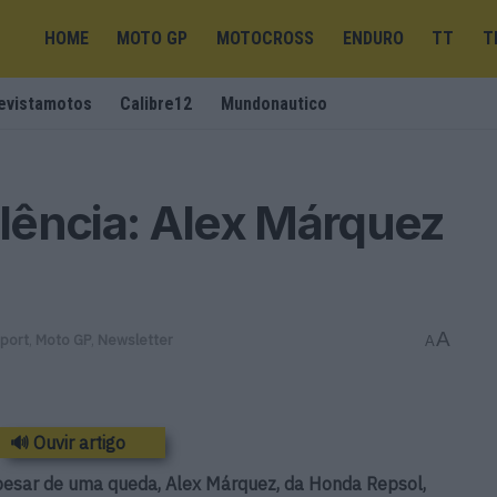
HOME
MOTO GP
MOTOCROSS
ENDURO
TT
T
evistamotos
Calibre12
Mundonautico
lência: Alex Márquez
A
port
,
Moto GP
,
Newsletter
A
🔊 Ouvir artigo
apesar de uma queda, Alex Márquez, da Honda Repsol,