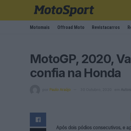
Motomais
Offroad Moto
Revistacarros
R
MotoGP, 2020, Va
confia na Honda
por
Paulo Araújo
30 Outubro, 2020
em
Autos
Após dois pódios consecutivos, e 