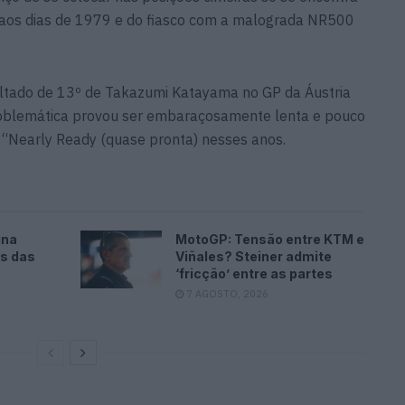
 aos dias de 1979 e do fiasco com a malograda NR500
ultado de 13º de Takazumi Katayama no GP da Áustria
oblemática provou ser embaraçosamente lenta e pouco
e “Nearly Ready (quase pronta) nesses anos.
ina
MotoGP: Tensão entre KTM e
es das
Viñales? Steiner admite
‘fricção’ entre as partes
7 AGOSTO, 2026