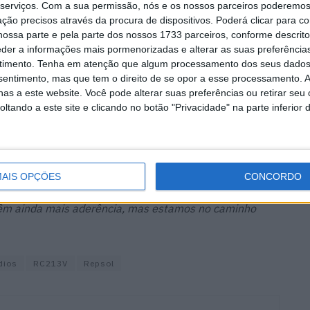
serviços.
Com a sua permissão, nós e os nossos parceiros poderemos 
ção precisos através da procura de dispositivos. Poderá clicar para co
ício, não estava habituado a eles. Mas é normal. Na
ossa parte e pela parte dos nossos 1733 parceiros, conforme descrit
ades depois da minha mudança. Entretanto, ao todo,
eder a informações mais pormenorizadas e alterar as suas preferência
 com o pneu dianteiro e também tenho uma melhor
timento.
Tenha em atenção que algum processamento dos seus dados
nsentimento, mas que tem o direito de se opor a esse processamento. A
as a este website. Você pode alterar suas preferências ou retirar seu
tando a este site e clicando no botão "Privacidade" na parte inferior 
Honda tinham-se queixado do pneu traseiro, que tantas
s:
em. Depois disso, não avançamos, com a falta de tração
AIS OPÇÕES
CONCORDO
mos como controlar isso. Agora temos mais aderência.
têm ainda mais aderência, mas estamos no caminho
dios
RC213V
Repsol