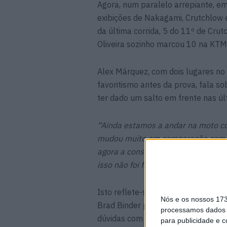
Agora, num paralelo arrepiante, e
exibições de Nakagami, Crutchlow 
da última corrida, 5 do 11º de Cru
Oliveira sozinho marcou 10 na KTM
Alex Márquez, com dois lugares no 
favoritismo antes da prova, fala s
ter dado um salto em frente nas úl
“Ainda estamos a andar na moto 
mudou muito em comparação com as
agora a conseguir tirar mais partid
isso não foi fácil para mim, mas l
Isto reflete-se também nos seus re
Nós e os nossos 17
Brad Binder para a classificação d
processamos dados p
dúvidas com dois segundos lugares
para publicidade e 