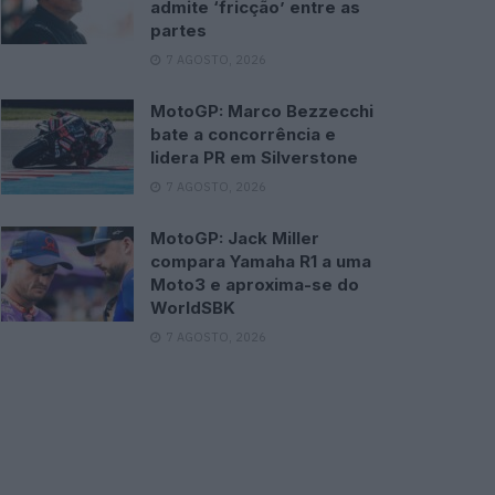
admite ‘fricção’ entre as
partes
7 AGOSTO, 2026
MotoGP: Marco Bezzecchi
bate a concorrência e
lidera PR em Silverstone
7 AGOSTO, 2026
MotoGP: Jack Miller
compara Yamaha R1 a uma
Moto3 e aproxima-se do
WorldSBK
7 AGOSTO, 2026