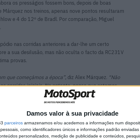
mbora os presságios fossem bons, depois de boas
e Márquez nos treinos, apenas nove pontos resultaram
tchlow e 4 do 12º de Bradl. Por comparação, Miguel
.
pódio nas corridas anteriores a dar-lhe um certo
obre a sua desilusão, mas não oculta o facto da RC231V
tima provas.
com que começámos a época”,
diz Alex Márquez.
“Não
 corridas iniciais. No entanto, penso que estamos
o dos nossos pontos fortes. É o meu primeiro ano, por
entamente cada vez entendo tudo melhor.”
Damos valor à sua privacidade
sultados. O irmão de Marc não só está a lutar com
33
parceiros
armazenamos e/ou acedemos a informações num dispositi
e “Rookie of the Year”, como silenciou muitos que tinham
essoais, como identificadores únicos e informações padrão enviadas 
 seguidos.
conteúdos personalizados, medição de publicidade e conteúdos, pesqui