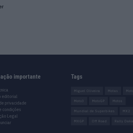
er
mação importante
Tags
cnica
Miguel Oliveira
Motas
Mot
 editorial
Moto3
MotoGP
Motos
 de privacidade
e condições
Mundial de Superbikes
MX2
ção Legal
MXGP
Off Road
Rally Daka
unciar