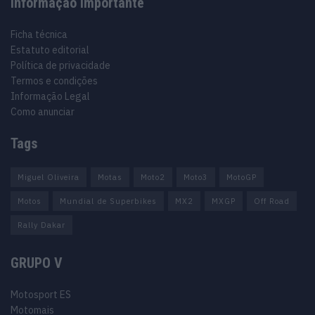
Informação importante
Ficha técnica
Estatuto editorial
Política de privacidade
Termos e condições
Informação Legal
Como anunciar
Tags
Miguel Oliveira
Motas
Moto2
Moto3
MotoGP
Motos
Mundial de Superbikes
MX2
MXGP
Off Road
Rally Dakar
GRUPO V
Motosport ES
Motomais