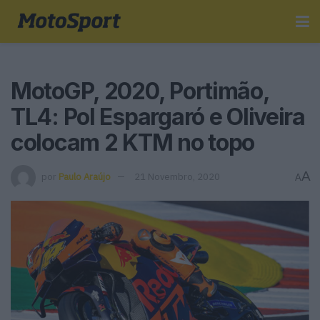
MotoGP, 2020, Portimão,
TL4: Pol Espargaró e Oliveira
colocam 2 KTM no topo
A
por
Paulo Araújo
21 Novembro, 2020
A