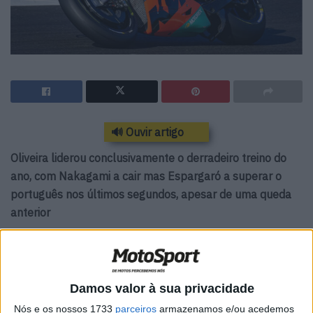
🔊 Ouvir artigo
Oliveira liderou conclusivamente o derradeiro treino do
ano, com Nakagami a cair mas Espargaró a superar o
português nos últimos segundos, apesar de uma queda
anterior
Damos valor à sua privacidade
Nós e os nossos 1733
parceiros
armazenamos e/ou acedemos