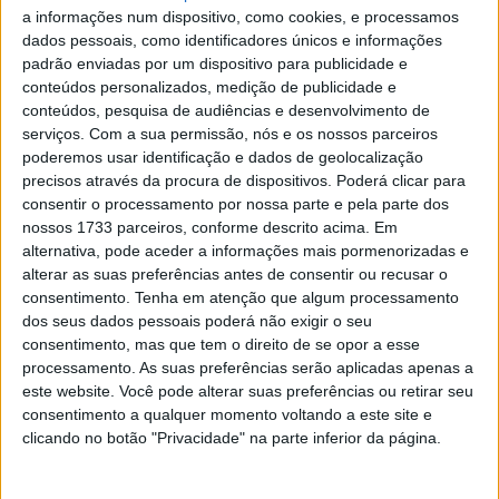
a informações num dispositivo, como cookies, e processamos
dados pessoais, como identificadores únicos e informações
padrão enviadas por um dispositivo para publicidade e
conteúdos personalizados, medição de publicidade e
conteúdos, pesquisa de audiências e desenvolvimento de
serviços.
Com a sua permissão, nós e os nossos parceiros
poderemos usar identificação e dados de geolocalização
precisos através da procura de dispositivos. Poderá clicar para
A meia hora do Treino Livre 4 era uma última
consentir o processamento por nossa parte e pela parte dos
oportunidade para afinar as motos para o exigente
nossos 1733 parceiros, conforme descrito acima. Em
alternativa, pode aceder a informações mais pormenorizadas e
traçado de Portimão, com a escolha quase universal dos
alterar as suas preferências antes de consentir ou recusar o
pilotos a recair sobre um pneu duro na frente e traseira,
consentimento.
Tenha em atenção que algum processamento
com as exceções de Viñales que optou por um médio na
dos seus dados pessoais poderá não exigir o seu
traseira e também Joan Mir que optou por dois médios.
consentimento, mas que tem o direito de se opor a esse
processamento. As suas preferências serão aplicadas apenas a
O primeiro comandante da sessão, com Oliveira a
este website. Você pode alterar suas preferências ou retirar seu
consentimento a qualquer momento voltando a este site e
aparecer em quinto, foi Takaaki Nakagami seguido de Pol
clicando no botão "Privacidade" na parte inferior da página.
Espargaró, mas já Oliveira atacava a 21 minutos do final
com uma volta que lhe daria o comando da tabela,