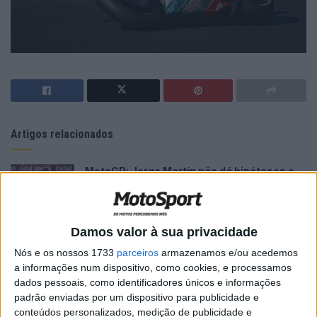
Artigos relacionados
MotoGP: Jorge Martín não dá hipóteses e
vence Sprint marcada pelo domínio da
Aprilia
8 AGOSTO, 2026
Damos valor à sua privacidade
MotoGP: Jack Miller prepara adeus após 16
temporadas nos Grandes Prémios
Nós e os nossos 1733
parceiros
armazenamos e/ou acedemos
a informações num dispositivo, como cookies, e processamos
8 AGOSTO, 2026
dados pessoais, como identificadores únicos e informações
padrão enviadas por um dispositivo para publicidade e
conteúdos personalizados, medição de publicidade e