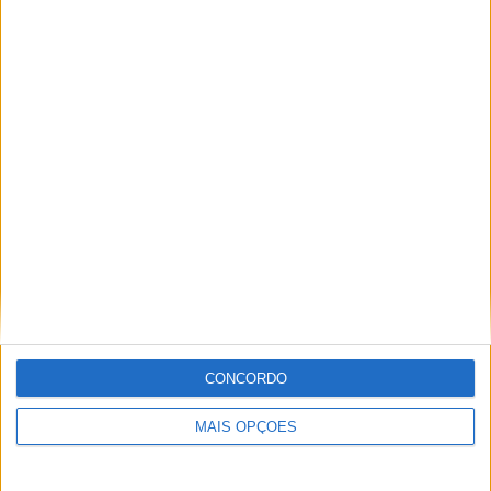
Paulo Araújo
Jornalista especialista de velocidade, MotoGP e SBK
com mais de 36 anos de atividade, incluindo Imprensa,
Radio e TV e trabalhos publicados no Reino Unido,
Irlanda, Grécia, Canadá e Brasil além de Portugal
Artigos relacionados
CONCORDO
MAIS OPÇÕES