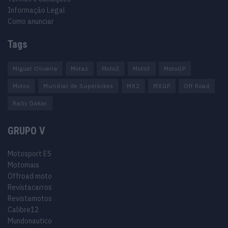
Informação Legal
Como anunciar
Tags
Miguel Oliveira
Motas
Moto2
Moto3
MotoGP
Motos
Mundial de Superbikes
MX2
MXGP
Off Road
Rally Dakar
GRUPO V
Motosport ES
Motomais
Offroad moto
Revistacarros
Revistamotos
Calibre12
Mundonautico