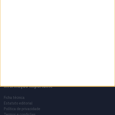
8 AGOSTO, 2026
Sobre
Especialistas em Motos, MotoGP, MXGP, Enduro, SuperBikes,
Motocross, Trial
Informação importante
Ficha técnica
Estatuto editorial
Política de privacidade
Termos e condições