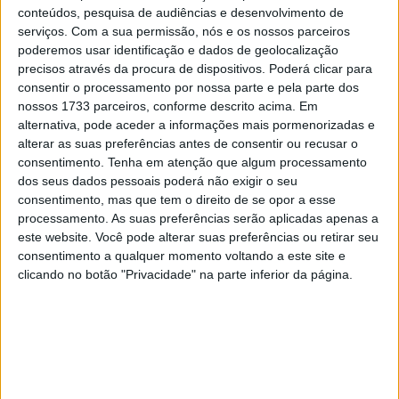
conteúdos, pesquisa de audiências e desenvolvimento de
serviços.
Com a sua permissão, nós e os nossos parceiros
poderemos usar identificação e dados de geolocalização
🔊 Ouvir artigo
precisos através da procura de dispositivos. Poderá clicar para
consentir o processamento por nossa parte e pela parte dos
Cal Crutchlow e Franco Morbidelli cedo
nossos 1733 parceiros, conforme descrito acima. Em
alternativa, pode aceder a informações mais pormenorizadas e
demonstraram que podiam força a
alterar as suas preferências antes de consentir ou recusar o
passagem ao Q2, objetivo do qual ficou de
consentimento.
Tenha em atenção que algum processamento
fora o já coroado campeão do mundo
dos seus dados pessoais poderá não exigir o seu
consentimento, mas que tem o direito de se opor a esse
Joan Mir.
processamento. As suas preferências serão aplicadas apenas a
este website. Você pode alterar suas preferências ou retirar seu
A dez minutos do final da sessão, Joan Mir, Franco
consentimento a qualquer momento voltando a este site e
Morbidelli e Lorenzo Salvadori eram os três pilotos mais
clicando no botão "Privacidade" na parte inferior da página.
rápidos em pista. Morbidelli fazia ainda uma volta mais
rápida, mas que acabaria cancelada por desrespeitar os
limites da pista. A cinco minutos do final, as coisas
mudavam de figura com Aleix Espargaró a colocar a
Aprilia na primeira posição, na frente de Binder,