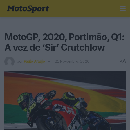
MotoGP, 2020, Portimão, Q1:
A vez de ‘Sir’ Crutchlow
A
por
Paulo Araújo
21 Novembro, 2020
A