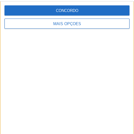
CONCORDO
MAIS OPÇÕES
MotoGP: Morbidelli e Lecuona conquistam as últimas
vagas na Q2 em Silverstone
POR
MIGUEL FRAGOSO
8 AGOSTO, 2026
Please
login
to join discussion
Novidades
Tendências
Comentários
MotoGP: Jorge Martín faz história em
Silverstone com pole e recorde absoluto