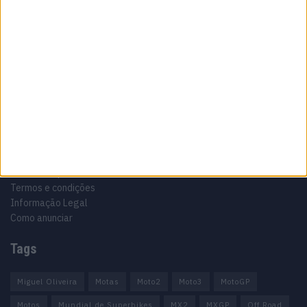
Especialistas em Motos, MotoGP, MXGP, Enduro, SuperBikes,
Motocross, Trial
Informação importante
Ficha técnica
Estatuto editorial
Política de privacidade
Termos e condições
Informação Legal
Como anunciar
Tags
Miguel Oliveira
Motas
Moto2
Moto3
MotoGP
Motos
Mundial de Superbikes
MX2
MXGP
Off Road