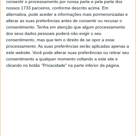
consentir o processamento por nossa parte e pela parte dos
Pirro elogiou a pista do AIA, que considerou linda, mas
nossos 1733 parceiros, conforme descrito acima. Em
alternativa, pode aceder a informações mais pormenorizadas e
também expressou dúvidas na adaptação da velocidade
alterar as suas preferências antes de consentir ou recusar o
de uma MotoGP às exigências do traçado…
consentimento.
Tenha em atenção que algum processamento
dos seus dados pessoais poderá não exigir o seu
Michele Pirro, Ducati Team:
consentimento, mas que tem o direito de se opor a esse
processamento. As suas preferências serão aplicadas apenas a
Artigos relacionados
este website. Você pode alterar suas preferências ou retirar seu
consentimento a qualquer momento voltando a este site e
clicando no botão "Privacidade" na parte inferior da página.
MotoGP: Jorge Martín faz história em
Silverstone com pole e recorde absoluto
8 AGOSTO, 2026
MotoGP: Morbidelli e Lecuona conquistam
as últimas vagas na Q2 em Silverstone
8 AGOSTO, 2026