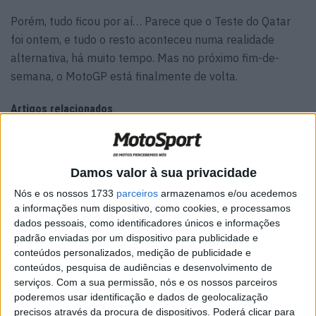
Porém, tudo ficou por aí… Parece que o Teste do Qatar
foi ontem, e tudo o resto aconteceu numa realidade
alternativa, há muito tempo. Mas no próximo fim-de-
semana, o MotoGP está finalmente de volta.
Artigos relacionados
MotoGP: Marco Bezzecchi bate a
concorrência e lidera PR em Silverstone
Damos valor à sua privacidade
7 AGOSTO, 2026
Nós e os nossos 1733
parceiros
armazenamos e/ou acedemos
MotoGP: Jack Miller compara Yamaha R1 a
a informações num dispositivo, como cookies, e processamos
uma Moto3 e aproxima-se do WorldSBK
dados pessoais, como identificadores únicos e informações
7 AGOSTO, 2026
padrão enviadas por um dispositivo para publicidade e
conteúdos personalizados, medição de publicidade e
conteúdos, pesquisa de audiências e desenvolvimento de
serviços.
Com a sua permissão, nós e os nossos parceiros
poderemos usar identificação e dados de geolocalização
precisos através da procura de dispositivos. Poderá clicar para