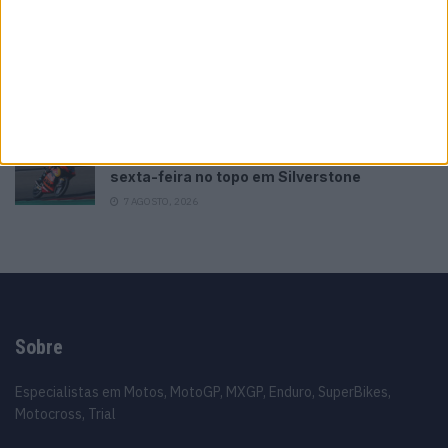
uma Moto3 e aproxima-se do WorldSBK
7 AGOSTO, 2026
MotoGP: Moto2, Holgado fecha sexta-feira
como o mais rápido
7 AGOSTO, 2026
MotoGP: Moto3, Valentin Perrone termina
sexta-feira no topo em Silverstone
7 AGOSTO, 2026
Sobre
Especialistas em Motos, MotoGP, MXGP, Enduro, SuperBikes,
Motocross, Trial