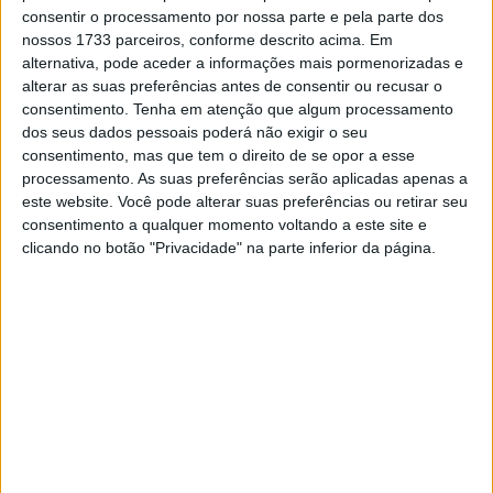
consentir o processamento por nossa parte e pela parte dos
O Grande Prémio Red Bull de España verá o Circuito de
nossos 1733 parceiros, conforme descrito acima. Em
Jerez-Angel Nieto acolher o regresso à competição, com
alternativa, pode aceder a informações mais pormenorizadas e
a questão de quando voltaríamos a correr agora
alterar as suas preferências antes de consentir ou recusar o
substituída por muitas mais.
consentimento.
Tenha em atenção que algum processamento
dos seus dados pessoais poderá não exigir o seu
Já em Março, foi Marc Márquez (Honda Repsol Team) o
consentimento, mas que tem o direito de se opor a esse
processamento. As suas preferências serão aplicadas apenas a
centro das atenções, pois perguntámos se o campeão
este website. Você pode alterar suas preferências ou retirar seu
estaria pronto para andar a 100% após a sua cirurgia ao
consentimento a qualquer momento voltando a este site e
ombro, mas agora os olhos voltam-se para o seu
clicando no botão "Privacidade" na parte inferior da página.
principal rival Andrea Dovizioso (Ducati Team) depois de
ter lesionado a clavícula numa prova de MX há apenas
algumas semanas.