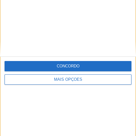
Será que Francesco Bagnaia (Ducati Pramac) poderá dar
o litro na sua segunda temporada e desafiar Quartararo,
Miller e Crutchlow?
CONCORDO
MAIS OPÇÕES
Quem brilhará na KTM… Oliveira ou Espargaró?
A KTM vai aumentar a parada, mas Pol Espargaró (KTM
Red Bull Factory) e Miguel Oliveira (KTM Red Bull Tech 3)