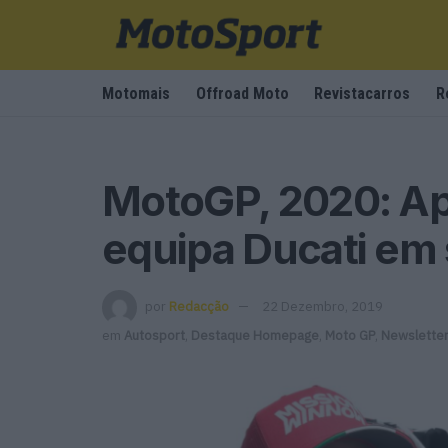
Motomais
Offroad Moto
Revistacarros
R
MotoGP, 2020: Ap
equipa Ducati em
por
Redacção
22 Dezembro, 2019
em
Autosport
,
Destaque Homepage
,
Moto GP
,
Newslette