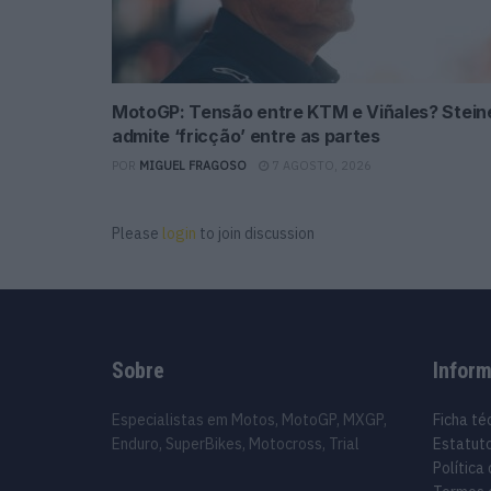
MotoGP: Tensão entre KTM e Viñales? Stein
admite ‘fricção’ entre as partes
POR
MIGUEL FRAGOSO
7 AGOSTO, 2026
Please
login
to join discussion
Sobre
Infor
Especialistas em Motos, MotoGP, MXGP,
Ficha té
Enduro, SuperBikes, Motocross, Trial
Estatuto
Política