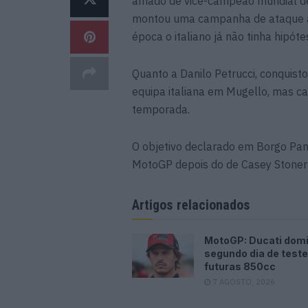
amado de vice-campeão mundial de
montou uma campanha de ataque a 
época o italiano já não tinha hipó
Quanto a Danilo Petrucci, conquist
equipa italiana em Mugello, mas c
temporada.
O objetivo declarado em Borgo Pan
MotoGP depois do de Casey Stone
Artigos relacionados
MotoGP: Ducati dom
segundo dia de test
futuras 850cc
7 AGOSTO, 2026