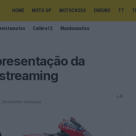
HOME
MOTO GP
MOTOCROSS
ENDURO
TT
T
evistamotos
Calibre12
Mundonautico
resentação da
 streaming
A
A
r
,
Newsletter destaque