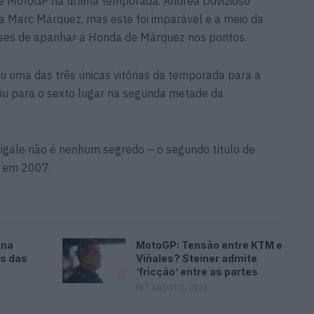
 MotoGP na última temporada. Andrea Dovizioso
Marc Márquez, mas este foi imparável e a meio da
teses de apanhar a Honda de Márquez nos pontos.
ou uma das três únicas vitórias da temporada para a
aiu para o sexto lugar na segunda metade da
igale não é nenhum segredo – o segundo título de
r em 2007.
ina
MotoGP: Tensão entre KTM e
es das
Viñales? Steiner admite
‘fricção’ entre as partes
7 AGOSTO, 2026