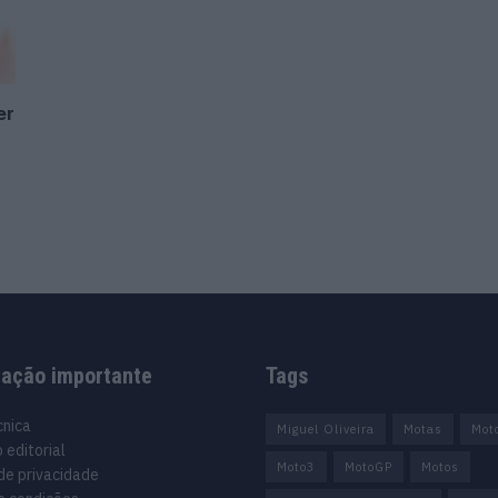
er
mação importante
Tags
cnica
Miguel Oliveira
Motas
Mot
 editorial
Moto3
MotoGP
Motos
 de privacidade