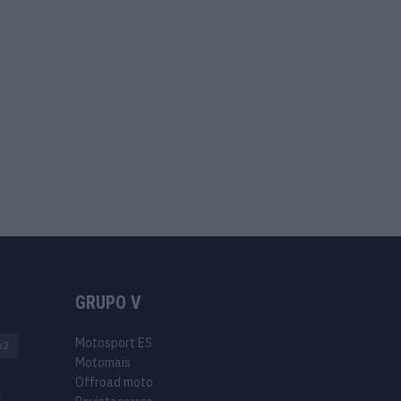
GRUPO V
Motosport ES
o2
Motomais
Offroad moto