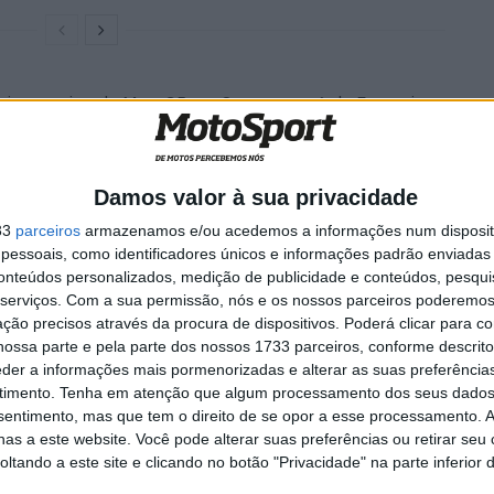
aria a equipa de MotoGP em Sepang em 6 de Fevereiro
teste oficial no ano civil de 2020.
ar da Itália: A equipa da Ducati será a segunda a
Damos valor à sua privacidade
nova GP20 em 23 de Janeiro.
33
parceiros
armazenamos e/ou acedemos a informações num dispositi
essoais, como identificadores únicos e informações padrão enviadas 
conteúdos personalizados, medição de publicidade e conteúdos, pesqui
orgo Panigale realiza o evento em Bolonha. Em 2019, a
serviços.
Com a sua permissão, nós e os nossos parceiros poderemos 
 Suíça, mais precisamente no “Cubo de P&D da Philip
ção precisos através da procura de dispositivos. Poderá clicar para co
 anunciou a “Mission Winnow”, uma campanha global da
ossa parte e pela parte dos nossos 1733 parceiros, conforme descrit
 International que deveria contribuir para um mundo
eder a informações mais pormenorizadas e alterar as suas preferência
Porém, antes do final da temporada, o slogan
timento.
Tenha em atenção que algum processamento dos seus dados
nsentimento, mas que tem o direito de se opor a esse processamento. A
otos e do nome oficial da equipa sem explicações.
as a este website. Você pode alterar suas preferências ou retirar seu
tando a este site e clicando no botão "Privacidade" na parte inferior 
esentação da equipa de 2020 será exibida nos canais