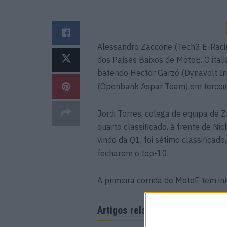
Alessandro Zaccone (Tech3 E-Racin
dos Países Baixos de MotoE. O ital
batendo Hector Garzó (Dynavolt In
(Openbank Aspar Team) em terceir
Jordi Torres, colega de equipa de Za
quarto classificado, à frente de Ni
vindo da Q1, foi sétimo classifica
fecharem o top-10.
A primeira corrida de MotoE tem i
Artigos relacionados