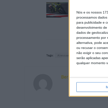
MotoGP: Raúl Ferná
conquista a maior vit
Nós e os nossos 17
carreira no GP da Gr
processamos dados p
Bretanha
para publicidade e 
9 AGOSTO, 2026
desenvolvimento de 
dados de geolocaliza
processamento por n
alternativa, pode ac
ou recusar o consen
não exigir o seu co
Tags:
Alessandro Zaccone
GP País
serão aplicadas apen
qualquer momento vol
Bernardo Figueiredo
M