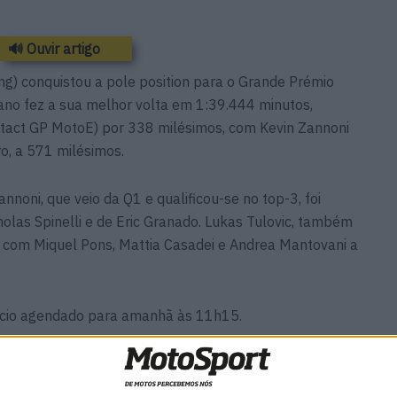
🔊 Ouvir artigo
g) conquistou a pole position para o Grande Prémio
iano fez a sua melhor volta em 1:39.444 minutos,
tact GP MotoE) por 338 milésimos, com Kevin Zannoni
o, a 571 milésimos.
nnoni, que veio da Q1 e qualificou-se no top-3, foi
cholas Spinelli e de Eric Granado. Lukas Tulovic, também
do, com Miquel Pons, Mattia Casadei e Andrea Mantovani a
nício agendado para amanhã às 11h15.