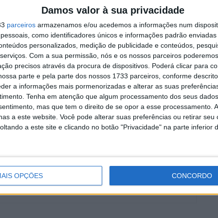
ndez
MotoGP: Argentina cada vez
Damos valor à sua privacidade
ória da
mais perto de voltar ao
33
parceiros
armazenamos e/ou acedemos a informações num dispositi
ã-
Mundial em 2027
essoais, como identificadores únicos e informações padrão enviadas 
9 AGOSTO, 2026
conteúdos personalizados, medição de publicidade e conteúdos, pesqui
serviços.
Com a sua permissão, nós e os nossos parceiros poderemos 
ção precisos através da procura de dispositivos. Poderá clicar para co
ossa parte e pela parte dos nossos 1733 parceiros, conforme descrit
eder a informações mais pormenorizadas e alterar as suas preferência
timento.
Tenha em atenção que algum processamento dos seus dados
nsentimento, mas que tem o direito de se opor a esse processamento. A
es Baixos 2024
MotoE
MotoGP
MotoGP 2024
as a este website. Você pode alterar suas preferências ou retirar seu
tando a este site e clicando no botão "Privacidade" na parte inferior 
AIS OPÇÕES
CONCORDO