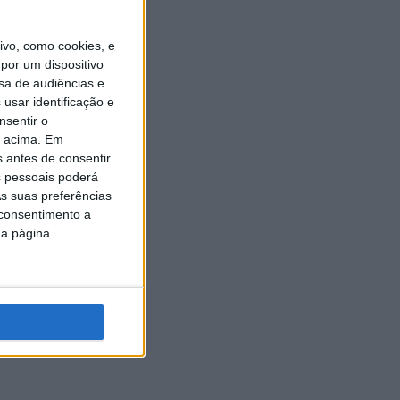
vo, como cookies, e
por um dispositivo
sa de audiências e
usar identificação e
nsentir o
o acima. Em
s antes de consentir
 pessoais poderá
s suas preferências
 consentimento a
da página.