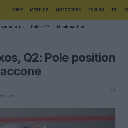
HOME
MOTO GP
MOTOCROSS
ENDURO
TT
T
evistamotos
Calibre12
Mundonautico
os, Q2: Pole position
Zaccone
A
A
destaque