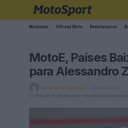
Motomais
Offroad Moto
Revistacarros
R
MotoE, Países Baix
para Alessandro 
por
Bernardo Figueiredo
28 Junho, 2024
em
Moto GP
,
MotoE
,
Motosport
,
Newsletter
,
Newsletter 