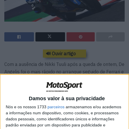
🔊 Ouvir artigo
Com a ausência de Nikki Tuuli após a queda de ontem, De
Angelis foi o mais rápido no arranque seguido de Ferrari e
Maria Herrera. Simeon acelera demais na saída da curva
2 e é catapultado para fora da corrida, com Canepa a
ultrapassar Herrera logo a seguir.
Damos valor à sua privacidade
De Angelis tem um momento e perde vários lugares,
Nós e os nossos 1733
parceiros
armazenamos e/ou acedemos
a informações num dispositivo, como cookies, e processamos
dando a Ferrari o ensejo de comandar a corrida e o
dados pessoais, como identificadores únicos e informações
campeonato… Garzo, Granado, Hook e Raffin ocupam os
padrão enviadas por um dispositivo para publicidade e
lugares seguintes.