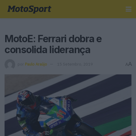
MotoE: Ferrari dobra e
consolida liderança
A
por
Paulo Araújo
15 Setembro, 2019
A