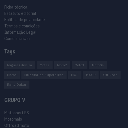
Ficha técnica
Estatuto editorial
Política de privacidade
Termos e condições
Informação Legal
Como anunciar
Tags
Miguel Oliveira
Motas
Moto2
Moto3
MotoGP
Motos
Mundial de Superbikes
MX2
MXGP
Off Road
Rally Dakar
GRUPO V
Motosport ES
Motomais
Offroad moto