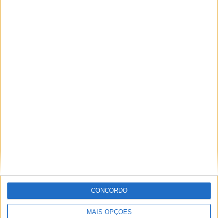
MotoE
Simeon
Tuuli
Paulo Araújo
Jornalista especialista de velocidade, MotoGP e SBK
com mais de 36 anos de atividade, incluindo Imprensa,
Radio e TV e trabalhos publicados no Reino Unido,
Irlanda, Grécia, Canadá e Brasil além de Portugal
CONCORDO
Artigos relacionados
MAIS OPÇÕES