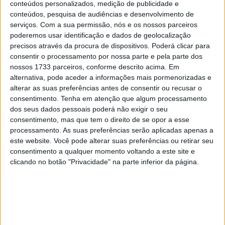
conteúdos personalizados, medição de publicidade e
conteúdos, pesquisa de audiências e desenvolvimento de
Ferrari afasta-se no comando a ritmo recorde, cirando um
serviços.
Com a sua permissão, nós e os nossos parceiros
fosso de 1,5 segundos, quando Herrera volta a entrar no
poderemos usar identificação e dados de geolocalização
precisos através da procura de dispositivos. Poderá clicar para
pódio passando Canepa de novo para 3º.
consentir o processamento por nossa parte e pela parte dos
nossos 1733 parceiros, conforme descrito acima. Em
Artigos relacionados
alternativa, pode aceder a informações mais pormenorizadas e
alterar as suas preferências antes de consentir ou recusar o
MotoGP: Ducati domina segundo dia de
consentimento.
Tenha em atenção que algum processamento
testes das futuras 850cc
dos seus dados pessoais poderá não exigir o seu
7 AGOSTO, 2026
consentimento, mas que tem o direito de se opor a esse
processamento. As suas preferências serão aplicadas apenas a
MotoGP: Tensão entre KTM e Viñales?
este website. Você pode alterar suas preferências ou retirar seu
Steiner admite ‘fricção’ entre as partes
consentimento a qualquer momento voltando a este site e
7 AGOSTO, 2026
clicando no botão "Privacidade" na parte inferior da página.