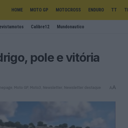
HOME
MOTO GP
MOTOCROSS
ENDURO
TT
T
evistamotos
Calibre12
Mundonautico
rigo, pole e vitória
A
mepage
,
Moto GP
,
Moto3
,
Newsletter
,
Newsletter destaque
A