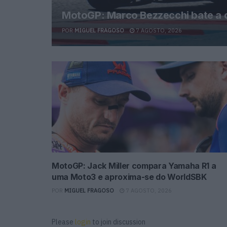
MotoGP: Marco Bezzecchi bate a c
POR
MIGUEL FRAGOSO
7 AGOSTO, 2026
MotoGP: Jack Miller compara Yamaha R1 a
uma Moto3 e aproxima-se do WorldSBK
POR
MIGUEL FRAGOSO
7 AGOSTO, 2026
Please
login
to join discussion