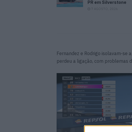
PR em Silverstone
7 AGOSTO, 2026
Fernandez e Rodrigo isolavam-se a
perdeu a ligação, com problemas de