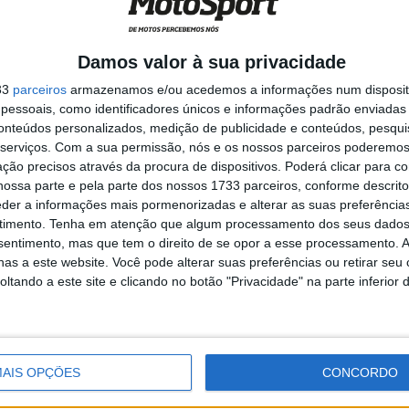
Damos valor à sua privacidade
33
parceiros
armazenamos e/ou acedemos a informações num dispositi
essoais, como identificadores únicos e informações padrão enviadas 
conteúdos personalizados, medição de publicidade e conteúdos, pesqui
serviços.
Com a sua permissão, nós e os nossos parceiros poderemos 
a corrida e Rodrigo tinha fechado para 0,3s de
ção precisos através da procura de dispositivos. Poderá clicar para co
e Arbolino e Lopez mais atrás e Rossi a cair, mais uma
ossa parte e pela parte dos nossos 1733 parceiros, conforme descrit
eder a informações mais pormenorizadas e alterar as suas preferência
timento.
Tenha em atenção que algum processamento dos seus dados
nsentimento, mas que tem o direito de se opor a esse processamento. A
 Raul Fernandez e atirou-o ao chão, passando a liderar
as a este website. Você pode alterar suas preferências ou retirar seu
tando a este site e clicando no botão "Privacidade" na parte inferior 
enas agora 2º e uma luta titânica, com atravessadelas
entre Lopez e Arbolino, com Lopez a ser eliminado a
tima volta.
AIS OPÇÕES
CONCORDO