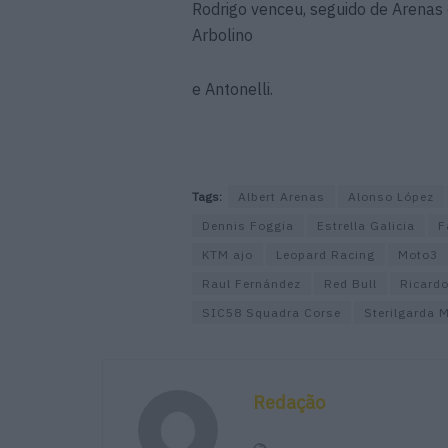
Rodrigo venceu, seguido de Arenas 
Arbolino
e Antonelli.
Tags:
Albert Arenas
Alonso López
Dennis Foggia
Estrella Galicia
F
KTM ajo
Leopard Racing
Moto3
Raul Fernández
Red Bull
Ricard
SIC58 Squadra Corse
Sterilgarda 
Redação