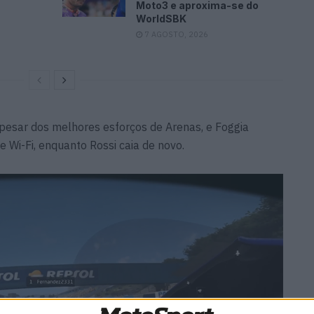
Moto3 e aproxima-se do
WorldSBK
7 AGOSTO, 2026
pesar dos melhores esforços de Arenas, e Foggia
 Wi-Fi, enquanto Rossi caia de novo.