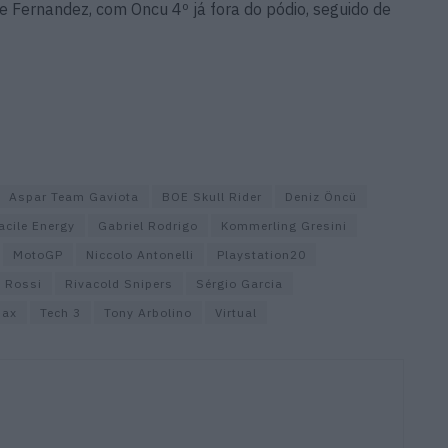
e Fernandez, com Oncu 4º já fora do pódio, seguido de
Aspar Team Gaviota
BOE Skull Rider
Deniz Öncü
acile Energy
Gabriel Rodrigo
Kommerling Gresini
MotoGP
Niccolo Antonelli
Playstation20
o Rossi
Rivacold Snipers
Sérgio Garcia
Max
Tech 3
Tony Arbolino
Virtual