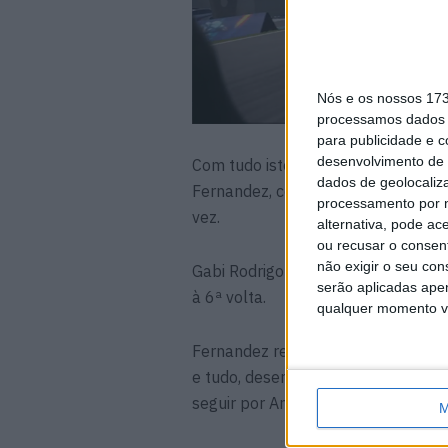
Nós e os nossos 17
processamos dados p
para publicidade e 
desenvolvimento de 
Com tudo isto, chegou-se ao meio d
dados de geolocaliza
Fernandez, com outra boa luta entr
processamento por n
vez.
alternativa, pode ac
ou recusar o consen
não exigir o seu co
Gabi Rodrigo meteu-se por dento de
serão aplicadas apen
à 6ª volta.
qualquer momento vol
Fernandez regressou em 3º, com Ar
e tudo, desenvolvia-se mais atrás 
seguir por Antonelli à entrada da úl
M