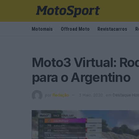
Motomais
Offroad Moto
Revistacarros
R
Moto3 Virtual: Rod
para o Argentino
por
Redação
3 Maio, 2020
em
Destaque Ho